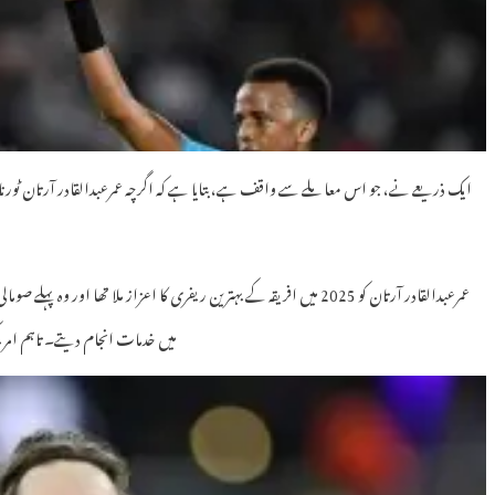
ایک ذریعے نے، جو اس معاملے سے واقف ہے، بتایا ہے کہ اگرچہ عمرعبدالقادر آرتان ٹورنامنٹ
عمرعبدالقادر آرتان کو 2025 میں افریقہ کے بہترین ریفری کا اعزاز ملا تھ
میں خدمات انجام دیتے۔ تاہم امری