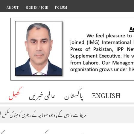
ABOUT
SIGN IN / JOIN
FORUM
ENGLISH
پاکستان
عالمی خبریں
کھیل
امریکا سے واپسی کے باوجود صومالیہ کے ریفری کو فیفا کی مکمل ف