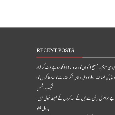
RECENT POSTS
 سینٹر پر مسلح ڈاکوؤں کا دھاوا، 65 لاکھ روپے لوٹ کر فرار
ورٹی کی ضمانت ملے تو وطن واپس آکر مقدمات کا سامنا کروں گا:
شکیب الحسن
ے عوام کی مرضی سے بنیں گے، بند کمروں کے فیصلے قبول نہیں:
بلاول بھٹو