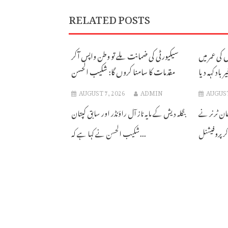
RELATED POSTS
 فاسٹ بولر نے 25 برس کی عمر میں
سیکیورٹی کی ضمانت ملے تو وطن واپس آکر
 باد کہہ دیا
مقدمات کا سامنا کروں گا: شکیب الحسن
AUGUST 7, 2026
ADMIN
AUGUST
ولر جان ٹرنر نے
بنگلہ دیش کے مایہ ناز آل راؤنڈر اور سابق کپتان
شکیب الحسن نے کہا ہے کہ...