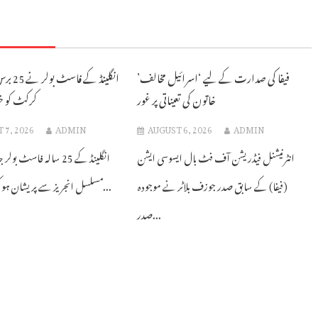
فیفا کی صدارت کے لیے ‘اسرائیل مخالف’
انگلینڈ کے
خاتون کی تعیناتی پر غور
کرکٹ کو خیر
 7, 2026
ADMIN
AUGUST 6, 2026
ADMIN
انٹرنیشنل فیڈریشن آف فٹ بال ایسوسی ایشن
انگلینڈ کے 25 سالہ فاسٹ ب
(فیفا) کے سابق صدر جوزف بلاٹر نے موجودہ
مسلسل انجریز سے پریشان ہو کر پروفیشنل...
صدر...