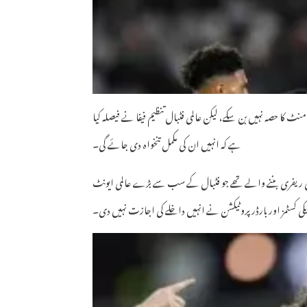
 کا حصہ نہیں بن سکے، لیکن عالمی فٹبال تنظیم فیفا نے فیصلہ کیا
ہے کہ انہیں ان کی مکمل تنخواہ دی جائے گی۔
ا اور وہ پہلے صومالی ریفری بننے والے تھے جو فٹبال کے سب سے بڑے عالمی ایونٹ
کی کسٹمز اور بارڈر پروٹیکشن نے انہیں داخلے کی اجازت نہیں دی۔