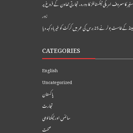
 سفیر کا معروف امریکی ٹیکسٹائلز کا دورہ، تجارتی تعاون کے فروغ پر
زور
 کے فاسٹ بولر نے 25 برس کی عمر میں کرکٹ کو خیر باد کہہ دیا
CATEGORIES
English
Uncategorized
پاکستان
تجارت
سائنس اور ٹیکنالوجی
صحت