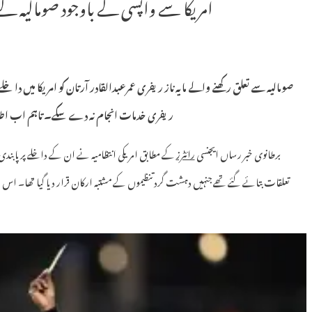
امریکا سے واپسی کے باوجود صومالیہ کے ر
صومالیہ سے تعلق رکھنے والے مایہ ناز ریفری عمرعبدالقادر آرتان کو امریکا میں د
ریفری خدمات انجام نہ دے سکے۔ تاہم اب اطلاع
برطانوی خبر رساں ایجنسی
رائٹرز
کے مطابق امریکی انتظامیہ نے ان کے داخلے پر پابندی
تعلقات بتائے گئے تھے جنہیں دہشت گرد تنظیموں کے مشتبہ ارکان قرار دیا گیا تھا۔ اس 