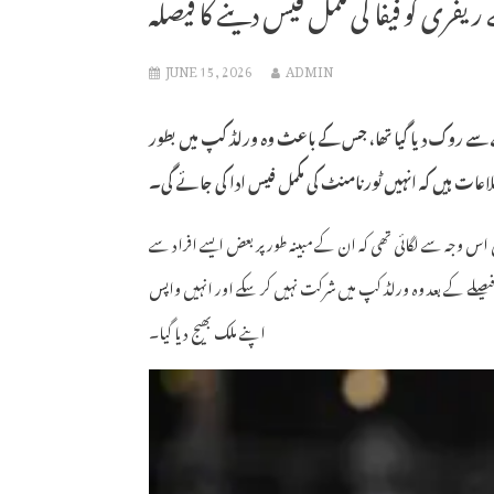
یفری کو فیفا کی مکمل فیس دینے کا فیصلہ
JUNE 15, 2026
ADMIN
اخلے سے روک دیا گیا تھا، جس کے باعث وہ ورلڈ کپ میں بطور
ات ہیں کہ انہیں ٹورنامنٹ کی مکمل فیس ادا کی جائے گی۔
 اس وجہ سے لگائی تھی کہ ان کے مبینہ طور پر بعض ایسے افراد سے
فیصلے کے بعد وہ ورلڈ کپ میں شرکت نہیں کر سکے اور انہیں واپس
اپنے ملک بھیج دیا گیا۔