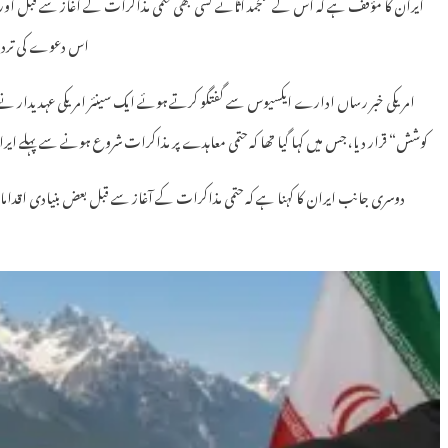
ایران کا مؤقف ہے کہ اس کے منجمد اثاثے کسی بھی حتمی مذاکرات کے آغاز سے قبل اور 
اس دعوے کی تردید 
امریکی خبر رساں ادارے ایکسیوس سے گفتگو کرتے ہوئے ایک سینئر امریکی عہدیدار نے
کوشش“ قرار دیا، جس میں کہا گیا تھا کہ حتمی معاہدے پر مذاکرات شروع ہونے سے پہلے ایران کو 12 ارب ڈالر کے منجمد فنڈز تک رسائی حاصل ہو ج
دوسری جانب ایران کا کہنا ہے کہ حتمی مذاکرات کے آغاز سے قبل بعض بنیادی اقدامات ض