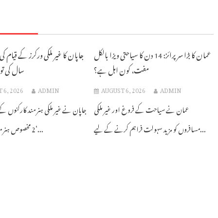
عمان کا بڑا سرپرائز: 14 دن کا سیاحتی ویزا بالکل
مفت، کون اہل ہے؟
سال کی توس
 6, 2026
ADMIN
AUGUST 6, 2026
ADMIN
عمان نے سیاحت کے فروغ اور غیر ملکی
جاپان نے غیر ملکی ہنر مند کارکنوں ک
مسافروں کو مزید سہولت فراہم کرنے کے لیے...
2 مخصوص ہنر مند ورکر ویزا‘...