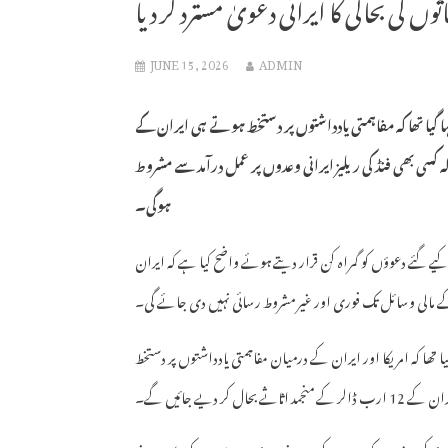
ثوں کی بحالی کا ایرانی دعویٰ مسترد کر دیا
JUNE 15, 2026
ADMIN
 گیا تھا کہ مفاہمتی یادداشتوں پر دستخط ہوتے ہی ایران کے
ہ کسی بھی فنڈ کی ریلیز ایرانی وعدوں پر عمل درآمد سے مشروط
ہوگی۔
کیے گئے دعوؤں کو گمراہ کن قرار دیتے ہوئے واضح کیا ہے کہ ایران
کے مالی وسائل تک فوری اور غیر مشروط رسائی نہیں دی جائے گی۔
 تھا کہ امریکا اور ایران کے درمیان مفاہمتی یادداشتوں پر دستخط
اثاثے بحال کر دیے جائیں گے۔