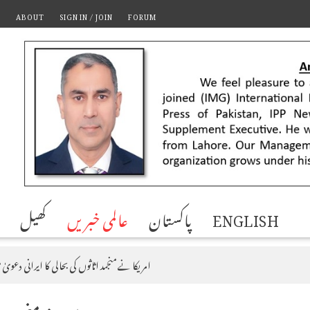
T
ABOUT
SIGN IN / JOIN
FORUM
ENGLISH
پاکستان
عالمی خبریں
کھیل
امریکا نے منجمد اثاثوں کی بحالی کا ایرانی دعویٰ م