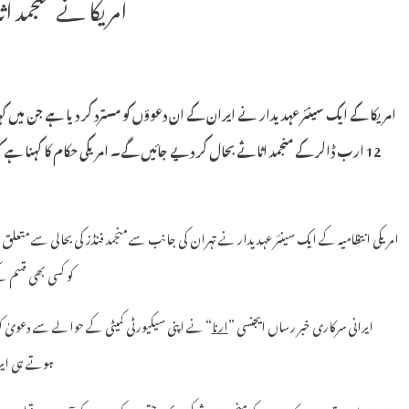
امریکا نے منجمد اثا
امریکا کے ایک سینئر عہدیدار نے ایران کے ان دعوؤں کو مسترد کر دیا ہے جن میں کہا
12 ارب ڈالر کے منجمد اثاثے بحال کر دیے جائیں گے۔ امریکی حکام کا کہنا ہے ک
امریکی انتظامیہ کے ایک سینئر عہدیدار نے تہران کی جانب سے منجمد فنڈز کی بحالی سے متعلق 
کو کسی بھی قسم 
ایرانی سرکاری خبر رساں ایجنسی ”
ارنا
“ نے اپنی سیکیورٹی کمیٹی کے حوالے سے دعویٰ کیا
ہوتے ہی ایران کے 12 ارب ڈالر کے منجمد 