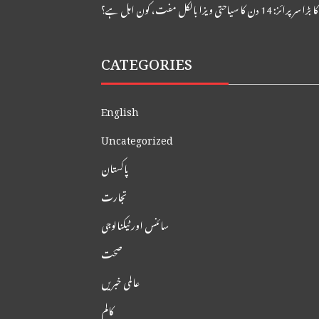
: 14 دن کا سیاحتی ویزا بالکل مفت، کون اہل ہے؟
CATEGORIES
English
Uncategorized
پاکستان
تجارت
سائنس اور ٹیکنالوجی
صحت
عالمی خبریں
کالم