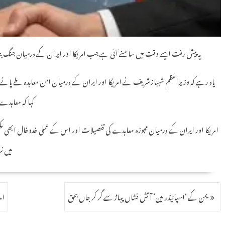
یہ پیش رفت ایسے وقت میں سامنے آئی ہے جب امریکا اور ایران کے درمیان جن
یاد رہے کہ وزیراعظم شہباز شریف نے امریکا اور ایران کے درمیان امن معاہدہ طے پانے 
کہا کہ معاہدے پر دستخط کی 
امریکا اور ایران کے درمیان مجوزہ معاہدے کی تفصیلات اور اس کے عملی خدوخال ابھی مکمل طو
میں ن
یمن کے ‘اسپائیڈر مین’ آتش فشاں پہاڑ سے گر کر جاں بحق
ام