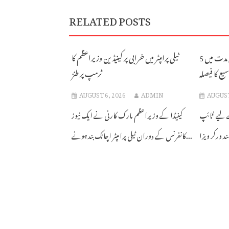
RELATED POSTS
جاپان کا غیر ملکی ورکرز کے قیام کی مدت میں 5
ٹیلی پرامپٹر میں خرابی پر کینیڈین وزیراعظم کا
یع کا فیصلہ
ٹرمپ پر طنز
AUGUST 6, 2026
ADMIN
AUGUST
ے لیے ’ٹائپ
کینیڈا کے وزیراعظم مارک کارنی نے ایک نیوز
کانفرنس کے دوران ٹیلی پرامپٹر اچانک بند ہونے...