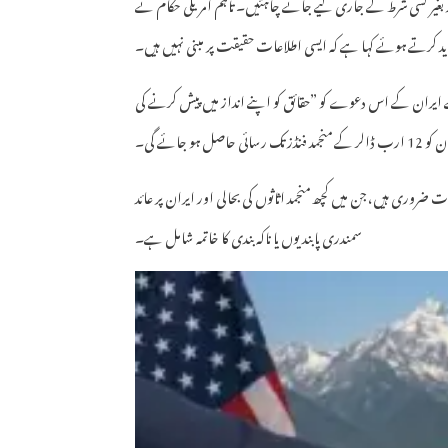
بغیر کسی شرط کے جاری کیے جانے چاہئیں۔ تاہم امریکی حکام نے
کرتے ہوئے کہا ہے کہ ایسی اطلاعات حقیقت پر مبنی نہیں ہیں۔
 ایران کے اس دعوے کو ”حقائق کو اپنے انداز میں پیش کرنے کی
ائے گی۔
روری ہیں، جن میں کچھ منجمد اثاثوں کی بحالی اور ایران پر عائد
سمندری پابندیوں یا ناکہ بندی کا خاتمہ شامل ہے۔