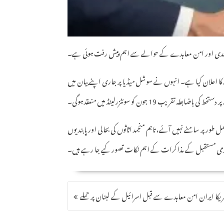
گ بندی اور امن معاہدے کے حوالے سے اہم پیش رفت ہوئی ہے۔
کا اعلان کیا ہے۔ انہوں نے سوشل میڈیا پر جاری اپنے بیان میں
باضابطہ تقریب 19 جون کو سوئٹزرلینڈ میں منعقد ہوگی۔
ر پر سامنے نہیں آئے، تاہم منجمد اثاثوں کی بحالی اور پابندیوں
رمی مستقبل کے مذاکرات کے اہم نکات تصور کیے جا رہے ہیں۔
POST
ریکا ایران امن معاہدے سے قبل اسرائیل کے لبنان پر حملے
NAVIGATION