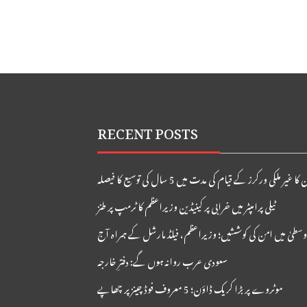
RECENT POSTS
ا غیر ملکی ورکرز کے قیام کی مدت میں 5 سال کی توسیع کا فیصلہ
ٹیلی پرامپٹر میں خرابی پر کینیڈین وزیراعظم کا ٹرمپ پر طنز
وسطیٰ میں امن کی کوششیں؛ وزیراعظم، فیلڈ مارشل کے ہمراہ آج
سعودی عرب روانہ ہوں گے: دفترِ خارجہ
موٹروے پر بڑا کریک ڈاؤن؛ 5 معروف فوڈ چینز پر چھاپے