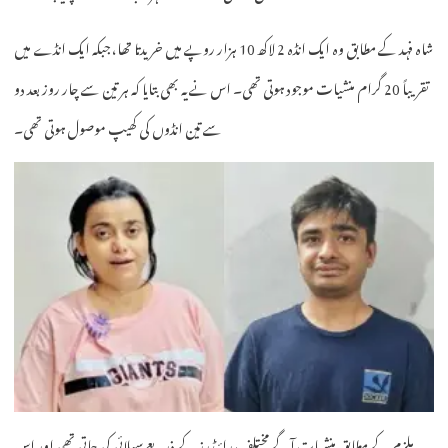
شاہ فہد کے مطابق وہ ایک انڈہ 2 لاکھ 10 ہزار روپے میں خریدتا تھا، جبکہ ایک انڈے میں
تقریباً 20 گرام منشیات موجود ہوتی تھی۔ اس نے یہ بھی بتایا کہ ہر تین سے چار روز بعد دو
سے تین انڈوں کی کھیپ موصول ہوتی تھی۔
ملزم کے مطابق منشیات آگے مختلف رائیڈرز کے ذریعے سپلائی کی جاتی تھی اور اس