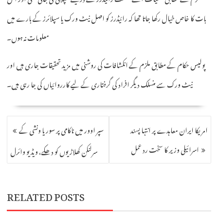
بات کا خاص خیال رکھا جاتا تھا کہ رائیڈرز کو اصل نیٹ ورک یا سپلائرز کے بارے میں
معلومات نہ ہوں۔
پولیس حکام کے مطابق ملزم کے انکشافات کی روشنی میں مزید تحقیقات جاری ہیں اور
نیٹ ورک سے منسلک دیگر افراد کی گرفتاری کے لیے کارروائیاں کی جا رہی ہیں۔
POST
امریکا ایران معاہدے پر انتہا پسند
سپر اوور میں ناکامی پر سوریا ونشی کے
NAVIGATION
اسرائیلی وزیر کا سخت رد عمل
سرلنکن کھلاڑیوں کو دھکے، ویڈیو وائرل
RELATED POSTS