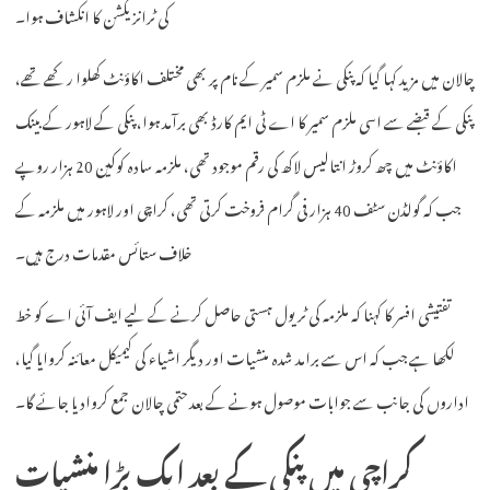
کی ٹرانزیکشن کا انکشاف ہوا۔
چالان میں مزید کہا گیا کہ پنکی نے ملزم سمیر کے نام پر بھی مختلف اکاؤنٹ کھلوا رکھے تھے،
پنکی کے قبضے سے اسی ملزم سمیر کا اے ٹی ایم کارڈ بھی برآمد ہوا، پنکی کے لاہور کے بینک
اکاؤنٹ میں چھ کروڑ انتالیس لاکھ کی رقم موجود تھی، ملزمہ سادہ کوکین 20 ہزار روپے
جب کہ گولڈن سٹف 40 ہزار فی گرام فروخت کرتی تھی، کراچی اور لاہور میں ملزمہ کے
خلاف ستائس مقدمات درج ہیں۔
تفتیشی افسر کا کہنا کہ ملزمہ کی ٹریول ہستی حاصل کرنے کے لیے ایف آئی اے کو خط
لکھا ہے جب کہ اس سے برامد شدہ منشیات اور دیگر اشیاء کی کیمیکل معائنہ کروایا گیا،
اداروں کی جانب سے جوابات موصول ہونے کے بعد حتمی چالان جمع کروادیا جائے گا۔
کراچی میں پنکی کے بعد ایک بڑا منشیات