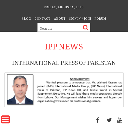
Skip
FRIDAY, AUGUST 7, 2026
to
BLOG
CONTACT
ABOUT
SIGN IN / JOIN
FORUM
content
IPP NEWS
INTERNATIONAL PRESS OF PAKISTAN