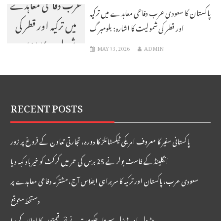
عرب دفاعی معاہدے
پاکستان کا سعودی عرب دفاعی معاہدے میں ترکیہ
میں ترکیہ اور قطر کی
اور قطر کی شمولیت کا اشارہ: بلومبرگ
شمولیت کا اشارہ:
MAY 13, 2026
ADMIN
بلومبرگ
RECENT POSTS
پاکستانی سفیر کا معروف امریکی ٹیکسٹائلز کا دورہ، تجارتی تعاون کے فروغ پر زور
انگلینڈ کے فاسٹ بولر نے 25 برس کی عمر میں کرکٹ کو خیر باد کہہ دیا
سعودی عرب، پاکستان اور ترکیہ کا سربراہی اجلاس آج، مشترکہ دفاعی معاہدے پر
دستخط متوقع
پیٹرول اور ڈیزل سستا، حکومت نے نئی قیمتوں کا اعلان کردیا