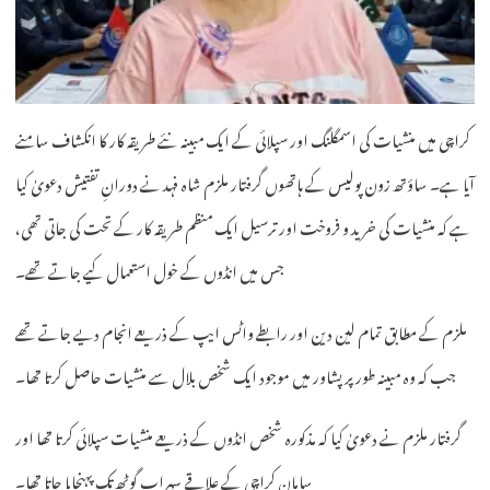
کراچی میں منشیات کی اسمگلنگ اور سپلائی کے ایک مبینہ نئے طریقہ کار کا انکشاف سامنے
آیا ہے۔ ساؤتھ زون پولیس کے ہاتھوں گرفتار ملزم شاہ فہد نے دورانِ تفتیش دعویٰ کیا
ہے کہ منشیات کی خرید و فروخت اور ترسیل ایک منظم طریقہ کار کے تحت کی جاتی تھی،
جس میں انڈوں کے خول استعمال کیے جاتے تھے۔
ملزم کے مطابق تمام لین دین اور رابطے واٹس ایپ کے ذریعے انجام دیے جاتے تھے
جب کہ وہ مبینہ طور پر پشاور میں موجود ایک شخص بلال سے منشیات حاصل کرتا تھا۔
گرفتار ملزم نے دعویٰ کیا کہ مذکورہ شخص انڈوں کے ذریعے منشیات سپلائی کرتا تھا اور
سامان کراچی کے علاقے سہراب گوٹھ تک پہنچایا جاتا تھا۔