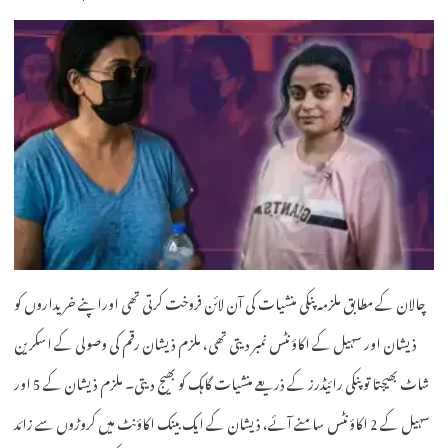
چالان کے مطابق ملزمہ پنکی منشیات کی آن لائن فروخت کرتی تھی اوراپنے خریداروں کو
ذیشان اور سہیل کے اکاؤنٹس نمبر دیتی تھی، ملزم ذیشان رقم کی وصولی کے اسکرین
شاٹ بھیجتا تو پنکی رائیڈرز کے ذریعے منشیات گاہک کو بھیج دیتی۔ ملزم ذیشان کے 5 اور
سہیل کے 2 اکاؤنٹس سامنے آئے، ذیشان کے ایک بینک اکاؤنٹ میں کروڑوں سے زائد