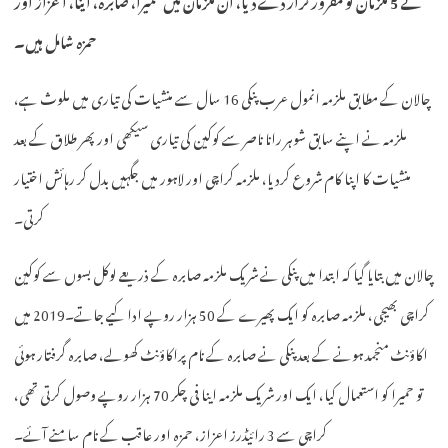
حمزہ شامل ہیں۔
چالان کے مطابق ملزمہ انمول عرب پنکی 16 سال سے منشیات کی تیاری میں ملوث ہے،
ملزمہ نے اپنے سابق شوہر رانا ناصر سے کوکین کی تیاری سیکھی اور پھر طلاق کے بعد
منشیات کا اپنا کام شروع کردیا، ملزمہ کراچی اور لاہور میں جگہیں بدل کر رہائش اختیار
کرتی۔
چالان میں بتایا گیا کہ ابتدا میں پنکی نے شریک ملزمہ صابرہ کے ذریعے لوکل بسوں سے کوکین
کراچی بھیجی، ملزمہ صابرہ کو ایک پھیرے کے 50 ہزار روپے ادا کیے جاتے۔2019 میں
اکاؤنٹ منجمد ہونے کے بعد پنکی نے صابرہ کے نام پراکاؤنٹ کھولے، صابرہ گرفتار ہوئی
تو حمیرا کو استعمال کیا، ایک اور شریک ملزمہ اینا فی چکر 70 ہزار روپے وصول کرتی تھی،
کراچی سے 3 رائیڈرز اعزاز، حمزہ اور عاقب کے نام سامنے آئے۔