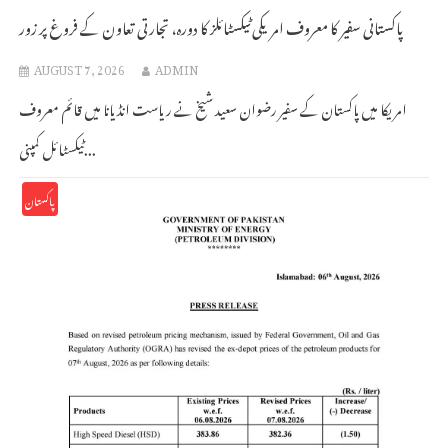
پاکستانی سفیر کا معروف امریکی ٹیکسٹائلز کا دورہ، تجارتی تعاون کے فروغ پر زور
AUGUST 7, 2026
ADMIN
امریکا میں پاکستان کے سفیر رضوان سعید شیخ نے ریاست انڈیانا میں قائم معروف
ٹیکسٹائل کمپنی...
پاکستان