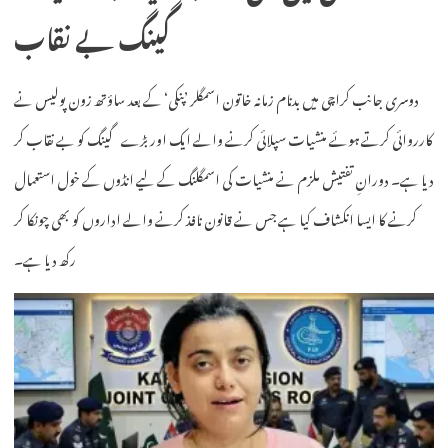
گینگ بے نقاب
دوسری جانب کراچی میں بدنام زمانہ خاتون اسمگلر ’پنکی‘ کے بعد ساؤتھ زون پولیس نے
کارروائی کرتے ہوئے منشیات سپلائی کرنے والے ایک اور بڑے گینگ کو بے نقاب کر
دیا ہے۔ دورانِ تفتیش ملزم نے منشیات کی اسمگلنگ کے لیے انڈوں کے خول استعمال
کرنے کا ایسا انکشاف کیا ہے جس نے قانون نافذ کرنے والے اداروں کو بھی چونکا کر
رکھ دیا ہے۔