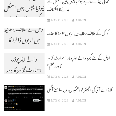
تھائی لینڈ کے ذریعے نیوڈیا چپس چین اسمگل کیے
نیوڈیا چپس چین اسمگل
جانے کا انکشاف
کیے جانے کا انکشاف
MAY 13, 2026
ADMIN
گوگل کے خلاف برطانیہ
گوگل کے خلاف برطانیہ میں اربوں ڈالرز کا مقدمہ
میں اربوں ڈالرز کا
MAY 13, 2026
ADMIN
ایپل کے نئے کیمرہ
مقدمہ
والے ایئر پوڈز،
ایپل کے نئے کیمرہ والے ایئر پوڈز، اسمارٹ گلاسز
کا دور ختم؟
اسمارٹ گلاسز کا دور
MAY 13, 2026
ADMIN
ختم؟
کلاڈ اے آئی کی انجینئر کو دھمکیاں، وجہ سامنے آگئی
MAY 13, 2026
ADMIN
پاکستان کا سعودی