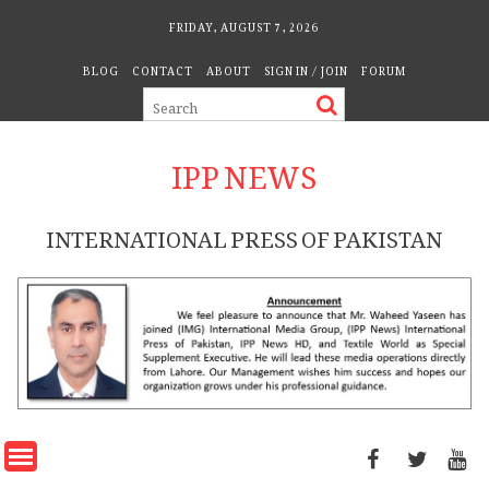
Skip
FRIDAY, AUGUST 7, 2026
to
BLOG
CONTACT
ABOUT
SIGN IN / JOIN
FORUM
content
IPP NEWS
INTERNATIONAL PRESS OF PAKISTAN