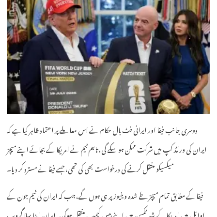
دوسری جانب فیفا اور ایرانی فٹ بال حکام نے اس معاملے پر اعتماد ظاہر کیا ہے کہ
ایران کی ورلڈ کپ میں شرکت ممکن ہو سکے گی، تاہم ٹیم نے امریکا کے بجائے اپنے میچز
میکسیکو منتقل کرنے کی درخواست بھی کی تھی، جسے فیفا نے مسترد کر دیا۔
فیفا کے مطابق تمام میچز طے شدہ وینیوز پر ہی ہوں گے، جب کہ ایران کی ٹیم جون کے
اوائل میں امریکا کے شہر ٹکسن میں اپنے بیس کیمپ منتقل ہوگی۔ ایران اپنا پہلا گروپ