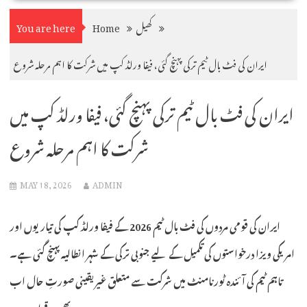
کھیل
Home
You are here
ایران کی فٹ بال ٹیم ترکی پہنچ گئی، فیفا ورلڈ کپ میں شرکت کا اہم مرحلہ شروع
ایران کی فٹ بال ٹیم ترکی پہنچ گئی، فیفا ورلڈ کپ میں
شرکت کا اہم مرحلہ شروع
MAY 18, 2026
ADMIN
ایران کی قومی مردوں کی فٹ بال ٹیم 2026 کے فیفا ورلڈ کپ کی تیاریوں اور
امریکی ویزا درخواستوں کی تکمیل کے لیے جنوبی ترکی کے شہر انطالیہ پہنچ گئی ہے۔
تاہم ٹیم کی آئندہ ٹورنامنٹ میں شرکت سے متعلق غیر یقینی صورتِ حال اب
بھی برقرار ہے۔