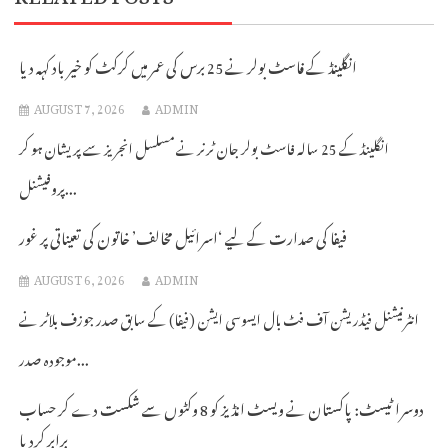
انگلینڈ کے فاسٹ بولر نے 25 برس کی عمر میں کرکٹ کو خیر باد کہہ دیا
AUGUST 7, 2026
ADMIN
انگلینڈ کے 25 سالہ فاسٹ بولر جان ٹرنر نے مسلسل انجریز سے پریشان ہو کر
پروفیشنل...
فیفا کی صدارت کے لیے ‘اسرائیل مخالف’ خاتون کی تعیناتی پر غور
AUGUST 6, 2026
ADMIN
انٹرنیشنل فیڈریشن آف فٹ بال ایسوسی ایشن (فیفا) کے سابق صدر جوزف بلاٹر نے
موجودہ صدر...
دوسرا ٹیسٹ: پاکستان نے ویسٹ انڈیز کو 8 وکٹوں سے شکست دے کر حساب
برابر کردیا