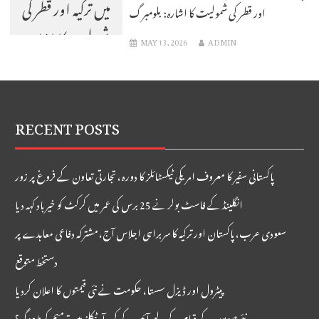
میں ترکیہ اور قطر کی
اور قطر کی شمولیت کا اشارہ: بلومبرگ
شمولیت کا اشارہ:
MAY 13, 2026
ADMIN
بلومبرگ
RECENT POSTS
پاکستانی سفیر کا معروف امریکی ٹیکسٹائلز کا دورہ، تجارتی تعاون کے فروغ پر زور
انگلینڈ کے فاسٹ بولر نے 25 برس کی عمر میں کرکٹ کو خیر باد کہہ دیا
سعودی عرب، پاکستان اور ترکیہ کا سربراہی اجلاس آج، مشترکہ دفاعی معاہدے پر
دستخط متوقع
پیٹرول اور ڈیزل سستا، حکومت نے نئی قیمتوں کا اعلان کردیا
نئے صوبوں کے قیام کے لیے آئین کے کن آرٹیکلز میں ترمیم کرنا ہوگی؟