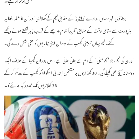
برطانوی خبر رساں ادارے ’
رائٹرز
‘ کے مطابق ٹیم کے کھلاڑی اور ان کا عملہ انطالیہ
ایئرپورٹ سے مقامی وقت کے مطابق تقریباً شام 4 بجے کے قریب باہر نکلتے ہوئے دیکھے
گئے۔ ٹیم یہاں تربیتی کیمپ کے دوران اپنی تیاریوں کو حتمی شکل دے گی۔
ایران کی ٹیم، جو ’ٹیم میلی‘ کے نام سے جانی جاتی ہے، اس دوران گیمبیا کے خلاف ایک
دوستانہ میچ بھی کھیلے گی۔ 30 کھلاڑیوں پر مشتمل ابتدائی اسکواڈ کو کیمپ کے بعد کم کر کے
26 کھلاڑیوں تک محدود کیا جائے گا۔