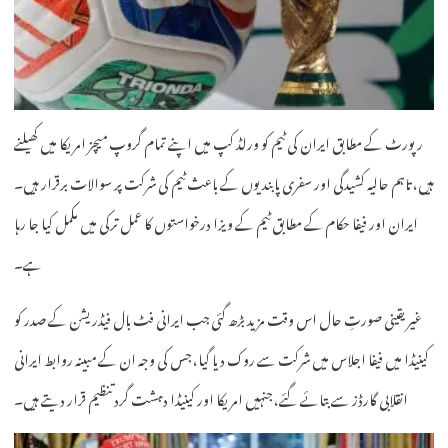
رپورٹ کے مطابق ایران کی ٹیم کو ورلڈ کپ میں اپنے تمام گروپ میچز امریکا میں کھیلنے
ہیں، تاہم حالیہ کشیدگی اور سفری پابندیوں کے باعث ٹیم کی شرکت پر سوالات برقرار ہیں۔
ایران اور فیفا حکام کے مطابق ٹیم کے ویزا درخواستوں کا عمل ترکی میں مکمل کیا جا رہا
ہے۔
غیر یقینی صورتِ حال اس وقت مزید بڑھ گئی جب ایرانی فٹ بال فیڈریشن کے صدر کو
کینیڈا میں فیفا اجلاس میں شرکت سے روک دیا گیا، جس کی وجہ ان کے مبینہ روابط ایرانی
انقلابی گارڈز سے بتائے گئے، جنہیں امریکا اور کینیڈا دہشت گرد تنظیم قرار دیتے ہیں۔