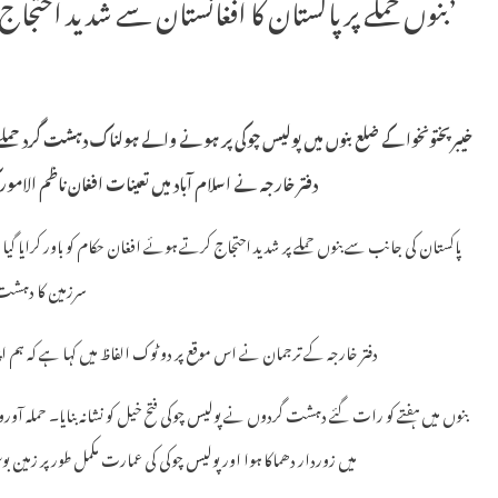
بنوں حملے پر پاکستان کا افغانستان سے شدید احتجاج: ‘فیصلہ کن جواب دینے کا حق رکھتے ہیں’
خیبر پختونخوا کے ضلع بنوں میں پولیس چوکی پر ہونے والے ہولناک دہشت گرد حمل
دفتر خارجہ نے اسلام آباد میں تعینات افغان ناظم الام
پاکستان کی جانب سے بنوں حملے پر شدید احتجاج کرتے ہوئے افغان حکام کو باور کرایا گی
سرزمین کا دہش
دفتر خارجہ کے ترجمان نے اس موقع پر دو ٹوک الفاظ میں کہا ہے کہ ہم اپ
بنوں میں ہفتے کو رات گئے دہشت گردوں نے پولیس چوکی فتح خیل کو نشانہ بنایا۔ حملہ آ
میں زوردار دھماکا ہوا اور پولیس چوکی کی عمارت مکمل طور پر زمین بوس ہوگئی۔ اس حملے میں 15 پو