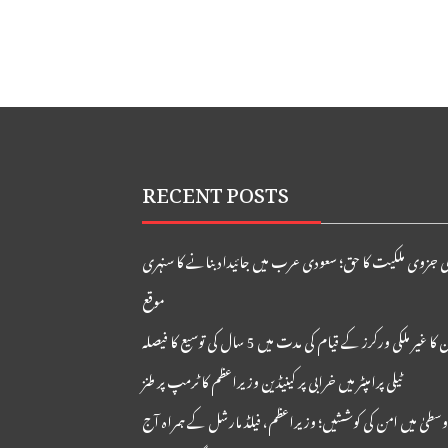
RECENT POSTS
ی جزوی ملکیت کا حق؛ سعودی عرب میں جائیداد بنانے کا سنہری
موقع
ا غیر ملکی ورکرز کے قیام کی مدت میں 5 سال کی توسیع کا فیصلہ
ٹیلی پرامپٹر میں خرابی پر کینیڈین وزیراعظم کا ٹرمپ پر طنز
وسطیٰ میں امن کی کوششیں؛ وزیراعظم، فیلڈ مارشل کے ہمراہ آج