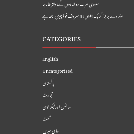
سعودی عرب روانہ ہوں گے: دفترِ خارجہ
موٹروے پر بڑا کریک ڈاؤن؛ 5 معروف فوڈ چینز پر چھاپے
CATEGORIES
English
Uncategorized
پاکستان
تجارت
سائنس اور ٹیکنالوجی
صحت
عالمی خبریں