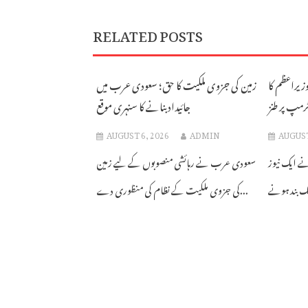
RELATED POSTS
 وزیراعظم کا
زمین کی جزوی ملکیت کا حق؛ سعودی عرب میں
رمپ پر طنز
جائیداد بنانے کا سنہری موقع
AUGUST 6, 2026
ADMIN
AUGUST
ے ایک نیوز
سعودی عرب نے رہائشی منصوبوں کے لیے زمین
کی جزوی ملکیت کے نظام کی منظوری دے...