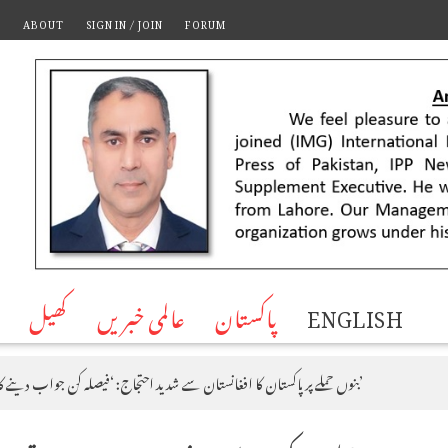
T
ABOUT
SIGN IN / JOIN
FORUM
ENGLISH
پاکستان
عالمی خبریں
کھیل
بنوں حملے پر پاکستان کا افغانستان سے شدید احتجاج: ‘فیصلہ کن جواب دینے کا حق رکھتے ہیں’