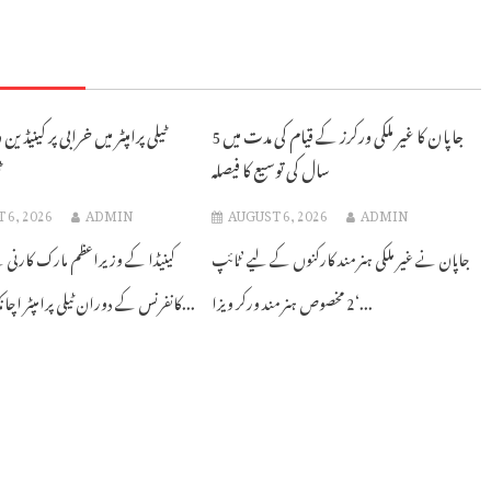
جاپان کا غیر ملکی ورکرز کے قیام کی مدت میں 5
ٹیلی پرامپٹر میں خرابی پر کینیڈین
سال کی توسیع کا فیصلہ
ٹ
 6, 2026
ADMIN
AUGUST 6, 2026
ADMIN
جاپان نے غیر ملکی ہنر مند کارکنوں کے لیے ’ٹائپ
کینیڈا کے وزیراعظم مارک کارنی ن
2 مخصوص ہنر مند ورکر ویزا‘...
کانفرنس کے دوران ٹیلی پرامپٹر اچانک بند ہونے...