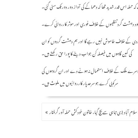
ے کہ حملہ اس قدر شدید تھا کہ دھماکے کی آواز دور دور تک سنی گئی۔
یں موجود دہشت گرد تنظیموں کے خلاف فوری اور موثر کارروائی کرے۔
ہشت گردی کے خلاف خاموش نہیں رہے گا اور ہم دہشت گردوں کو ان
کی کمین گاہوں میں فیصلہ کن جواب دینے کا پورا حق رکھتے ہیں۔
ی دوسرے ملک کے خلاف استعمال نہ ہونے دے اور ان گروہوں کی
سرکوبی کرے جو سرحد پار کارروائیوں میں ملوث ہیں۔
POST
سلام آباد بڑی تباہی سے بچ گیا، خاتون خودکش حملہ آور گرفتار
NAVIGATION