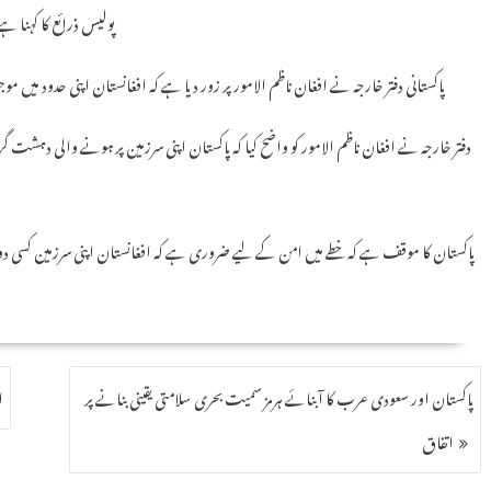
پولیس ذرائع کا کہنا ہ
پاکستانی دفتر خارجہ نے افغان ناظم الامور پر زور دیا ہے کہ افغانستان اپنی حدود م
دفتر خارجہ نے افغان ناظم الامور کو واضح کیا کہ پاکستان اپنی سرزمین پر ہونے والی د
پاکستان کا موقف ہے کہ خطے میں امن کے لیے ضروری ہے کہ افغانستان اپنی سرزمین کس
پاکستان اور سعودی عرب کا آبنائے ہرمز سمیت بحری سلامتی یقینی بنانے پر
ا
اتفاق