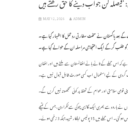
MAY 12, 2026
ADMIN
ے کے بعد پاکستان نے سخت سفارتی ردعمل کا اظہار کیا ہے۔
ور کو طلب کر کے ایک احتجاجی مراسلہ ان کے حوالے کیا ہے۔
ا ہے کہ اس حملے کے تانے بانے افغانستان سے ملتے ہیں اور افغان
ت گردی کے لیے استعمال اب کسی صورت قابل قبول نہیں ہے۔
نی قومی سلامتی اور عوام کے تحفظ پر کوئی سمجھوتہ نہیں کریں گے۔
وروں نے بارود سے بھری ایک گاڑی چوکی سے ٹکرا دی، جس کے نتیجے
لیس اہلکار شہید جبکہ 3 زخمی ہوئے۔