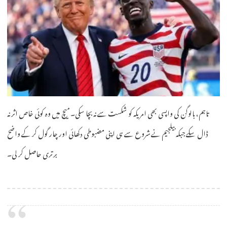
تاہم، بالوگن کی واپسی بھی امریکہ کو شکست سے نہ بچا سکی۔ میچ میں وہ کوئی خاص اثر نہ
ڈال سکے جبکہ بیلجیم نے شروع سے ہی اپنی مضبوطی دکھائی اور چار گول کر کے واضح
برتری حاصل کر لی۔