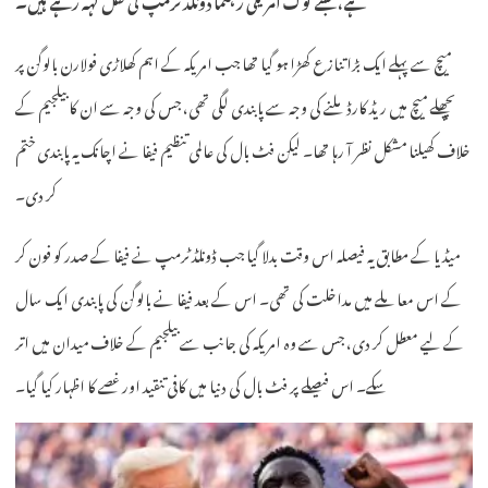
میچ سے پہلے ایک بڑا تنازع کھڑا ہو گیا تھا جب امریکہ کے اہم کھلاڑی فولارن بالوگن پر
پچھلے میچ میں ریڈ کارڈ ملنے کی وجہ سے پابندی لگی تھی، جس کی وجہ سے ان کا بیلجیم کے
خلاف کھیلنا مشکل نظر آ رہا تھا۔ لیکن فٹ بال کی عالمی تنظیم فیفا نے اچانک یہ پابندی ختم
کر دی۔
میڈیا کے مطابق یہ فیصلہ اس وقت بدلا گیا جب ڈونلڈ ٹرمپ نے فیفا کے صدر کو فون کر
کے اس معاملے میں مداخلت کی تھی۔ اس کے بعد فیفا نے بالوگن کی پابندی ایک سال
کے لیے معطل کر دی، جس سے وہ امریکہ کی جانب سے بیلجیم کے خلاف میدان میں اتر
سکے۔ اس فیصلے پر فٹ بال کی دنیا میں کافی تنقید اور غصے کا اظہار کیا گیا۔