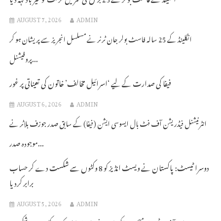
AUGUST 7, 2026
ADMIN
انگلینڈ کے 25 سالہ فاسٹ بولر جان ٹرنر نے مسلسل انجریز سے پریشان ہو کر
پروفیشنل...
فیفا کی صدارت کے لیے ‘اسرائیل مخالف’ خاتون کی تعیناتی پر غور
AUGUST 6, 2026
ADMIN
انٹرنیشنل فیڈریشن آف فٹ بال ایسوسی ایشن (فیفا) کے سابق صدر جوزف بلاٹر نے
موجودہ صدر...
دوسرا ٹیسٹ: پاکستان نے ویسٹ انڈیز کو 8 وکٹوں سے شکست دے کر حساب
برابر کردیا
AUGUST 5, 2026
ADMIN