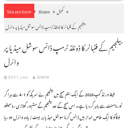
کھیل
Home
You are here
بیلجیم کے فٹبالر کا ڈونلڈ ٹرمپ ڈانس سوشل میڈیا پر وائرل
بیلجیم کے فٹبالر کا ڈونلڈ ٹرمپ ڈانس سوشل میڈیا پر
وائرل
JULY 7, 2026
ADMIN
فیفا ورلڈ کپ2026 کے ایک اہم میچ میں بیلجیم نے امریکہ کو 1-4 سے ہرا کر
ٹورنامنٹ سے باہر کر دیا ہے۔ اس میچ کے بعد بیلجیم کے مشہور کھلاڑی رومیللو
لوکاکو کا ایک خاص انداز میں ڈانس کرنا سوشل میڈیا پر بہت زیادہ وائرل ہو رہا
ہے، جسے لوگ امریکی رہنما ڈونلڈ ٹرمپ کی نقل کہہ رہے ہیں۔