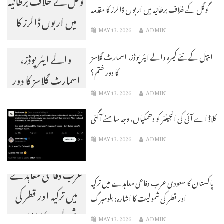
گوگل کے خلاف برطانیہ میں اربوں ڈالرز کا مقدمہ
میں اربوں ڈالرز کا
MAY 13, 2026
ADMIN
ایپل کے نئے کیمرہ
مقدمہ
والے ایئر پوڈز،
ایپل کے نئے کیمرہ والے ایئر پوڈز، اسمارٹ گلاسز
کا دور ختم؟
اسمارٹ گلاسز کا دور
MAY 13, 2026
ADMIN
ختم؟
کلاڈ اے آئی کی انجینئر کو دھمکیاں، وجہ سامنے آگئی
MAY 13, 2026
ADMIN
پاکستان کا سعودی
عرب دفاعی معاہدے
پاکستان کا سعودی عرب دفاعی معاہدے میں ترکیہ
میں ترکیہ اور قطر کی
اور قطر کی شمولیت کا اشارہ: بلومبرگ
شمولیت کا اشارہ:
MAY 13, 2026
ADMIN