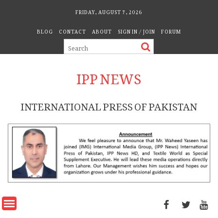
Skip
FRIDAY, AUGUST 7, 2026
to
BLOG
CONTACT
ABOUT
SIGN IN / JOIN
FORUM
content
IPP NEWS
INTERNATIONAL PRESS OF PAKISTAN