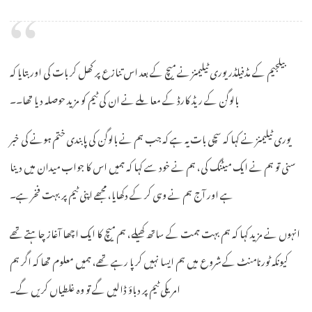
بیلجیم کے مڈفیلڈر یوری ٹیلیمنز نے میچ کے بعد اس تنازع پر کھل کر بات کی اور بتایا کہ
بالوگن کے ریڈ کارڈ کے معاملے نے ان کی ٹیم کو مزید حوصلہ دیا تھا۔۔
یوری ٹیلیمنز نے کہا کہ سچی بات یہ ہے کہ جب ہم نے بالوگن کی پابندی ختم ہونے کی خبر
سنی تو ہم نے ایک میٹنگ کی، ہم نے خود سے کہا کہ ہمیں اس کا جواب میدان میں دینا
ہے اور آج ہم نے وہی کر کے دکھایا، مجھے اپنی ٹیم پر بہت فخر ہے۔
انہوں نے مزید کہا کہ ہم بہت ہمت کے ساتھ کھیلے، ہم میچ کا ایک اچھا آغاز چاہتے تھے
کیونکہ ٹورنامنٹ کے شروع میں ہم ایسا نہیں کر پا رہے تھے، ہمیں معلوم تھا کہ اگر ہم
امریکی ٹیم پر دباؤ ڈالیں گے تو وہ غلطیاں کریں گے۔