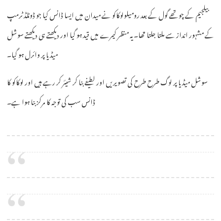
بیلجیم کے چوتھے گول کے بعد رومیلولوکاکو نے میدان میں ایسا ڈانس کیا جو ڈونلڈ ٹرمپ
کے مشہور انداز سے ملتا جلتا تھا۔ یہ منظر کیمرے میں قید ہو گیا اور دیکھتے ہی دیکھتے سوشل
میڈیا پر وائرل ہو گیا۔
سوشل میڈیا پر لوگ طرح طرح کی تصویریں اور لطیفے بنا کر شیئر کر رہے ہیں اور لوکاکو کا
ڈانس سب کی توجہ کا مرکز بنا ہوا ہے۔