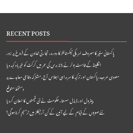
بلومبرگ
RECENT POSTS
پاکستانی سفیر کا معروف امریکی ٹیکسٹائلز کا دورہ، تجارتی تعاون کے فروغ پر زور
انگلینڈ کے فاسٹ بولر نے 25 برس کی عمر میں کرکٹ کو خیر باد کہہ دیا
سعودی عرب، پاکستان اور ترکیہ کا سربراہی اجلاس آج، مشترکہ دفاعی معاہدے پر
دستخط متوقع
پیٹرول اور ڈیزل سستا، حکومت نے نئی قیمتوں کا اعلان کردیا
نئے صوبوں کے قیام کے لیے آئین کے کن آرٹیکلز میں ترمیم کرنا ہوگی؟