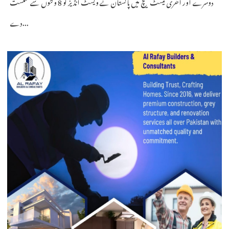
دوسرے اور آخری ٹیسٹ میچ میں پاکستان نے ویسٹ انڈیز کو 8 وکٹوں سے شکست
دے...