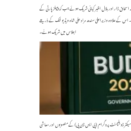
سحاق ڈار اور بلال اظہر کیانی شریک ہوئے جب کہ پیپلز پارٹی کے
ے۔ اس کے علاوہ وزیراعلیٰ سندھ مراد علی شاہ ویڈیو لنک کے ذریعے
اجلاس میں شریک ہوئے۔
یکٹر ڈویلپمنٹ پروگرام (پی ایس ڈی پی) کے منصوبوں اور معاشی