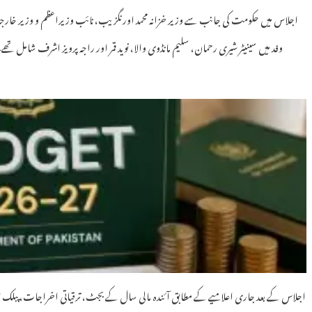
اجلاس میں حکومت کی جانب سے وزیر خزانہ محمد اورنگزیب، نائب وزیراعظم و وزیر خارجہ ا
وفد میں سینیٹر شیری رحمان، سلیم مانڈوی والا، نوید قمر اور راجہ پرویز اشرف شامل تھ
اجلاس کے بعد جاری اعلامیے کے مطابق آئندہ مالی سال کے بجٹ، ترقیاتی اخراجات، پبلک س