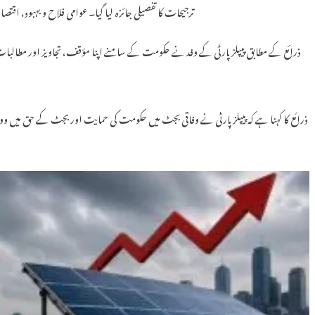
ترجیحات کا تفصیلی جائزہ لیا گیا۔ عوامی فلاح و بہبود، اق
ذرائع کے مطابق پیپلز پارٹی کے وفد نے حکومت کے سامنے اپنا مؤقف، تجاویز اور مطالبا
ذرائع کا کہنا ہے کہ پیپلز پارٹی نے وفاقی بجٹ میں حکومت کی حمایت اور بجٹ کے حق میں وو