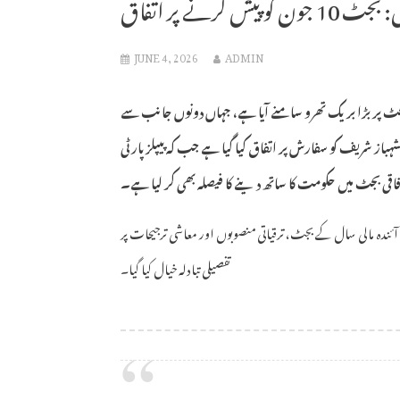
رنے پر اتفاق
JUNE 4, 2026
ADMIN
ی بجٹ پر بڑا بریک تھرو سامنے آیا ہے، جہاں دونوں جانب سے
کو پیش کرنے کی وزیراعظم شہباز شریف کو سفارش پر اتفاق کیا گیا ہے جب کہ پیپلز پارٹی
قی بجٹ میں حکومت کا ساتھ دینے کا فیصلہ بھی کر لیا ہے۔
 آئندہ مالی سال کے بجٹ، ترقیاتی منصوبوں اور معاشی ترجیحات پر
تفصیلی تبادلہ خیال کیا گیا۔