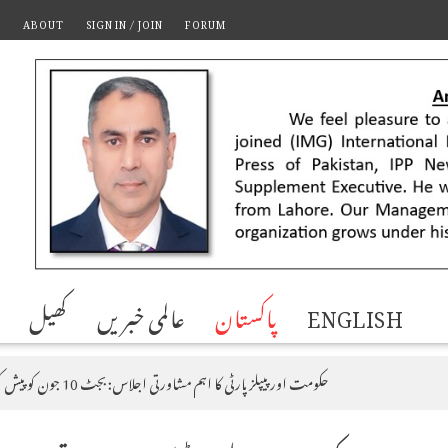
T
ABOUT
SIGN IN / JOIN
FORUM
ENGLISH
پاکستان
عالمی خبریں
کھیل
حکومت اور پیپلز پارٹی کا اہم مشاورتی اجلاس: بجٹ 10 جون کو پیش کرنے پر اتفاق