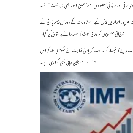
تصادی ترقی اور ترقیاتی منصوبوں سے متعلق امور بھی زیر بحث آئے۔
ت بھرپور انداز میں پیش کیے۔ مشاورت کے دوران پیپلز پارٹی کے
ترقیاتی منصوبوں کو وفاقی بجٹ کا حصہ بنانے پر اتفاق کیا گیا۔
ٹ دینے کا فیصلہ کر لیا جب کہ پارٹی قیادت نے حکومتی وفد کو اس
حوالے سے یقین دہانی بھی کرا دی ہے۔