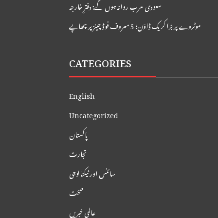
سعودی عرب روانہ ہوں گے: دفترِ خارجہ
موٹروے پر بڑا کریک ڈاؤن؛ 5 معروف فوڈ چینز پر چھاپے
CATEGORIES
English
Uncategorized
پاکستان
تجارت
سائنس اور ٹیکنالوجی
صحت
عالمی خبریں