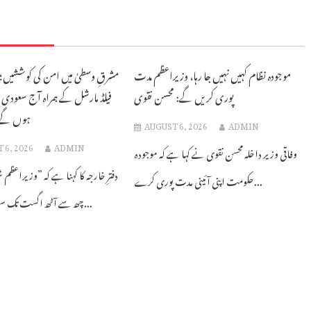
موجودہ نظام کہیں نہیں جا رہا، وزیراعظم مدت
مشرقِ وسطیٰ میں امن کی کوششیں؛
پوری کریں گے: محسن نقوی
فیلڈ مارشل کے ہمراہ آج سعودی
ہوں گے: د
AUGUST 6, 2026
ADMIN
 6, 2026
ADMIN
وفاقی وزیر داخلہ محسن نقوی نے کہا ہے کہ موجودہ
دفترِ خارجہ کا کہنا ہے کہ ”وزیراعظم
حکومت اپنی آئینی مدت پوری کرے...
چھ سے آٹھ اگست تک سعودی عرب...