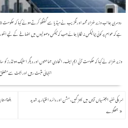
ہے کہ عوام پر کوئی نیا ٹیکس نہ لگایا جائے جب کہ ٹیکس وصولیوں میں اضافے کے لیے انفور
وزیر خزانہ نے کہا کہ حکومت آئی ایم ایف، اتحادی جماعتوں اور دیگر اسٹیک ہولڈرز کو س
انتہائی مثبت رہیں اور بجٹ سے متعلق
امریکی خفیہ ایجنسیاں آپس میں بھِڑ گئیں، مشن اور دائرہ اختیار پر شدید
بلوچستا
جھگڑے