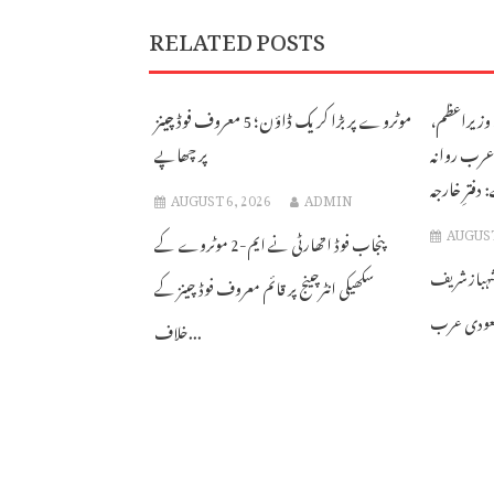
RELATED POSTS
 وزیراعظم،
موٹروے پر بڑا کریک ڈاؤن؛ 5 معروف فوڈ چینز
 عرب روانہ
پر چھاپے
فترِ خارجہ
AUGUST 6, 2026
ADMIN
AUGUST
پنجاب فوڈ اتھارٹی نے ایم-2 موٹروے کے
 شہباز شریف
سکھیکی انٹرچینج پر قائم معروف فوڈ چینز کے
خلاف...