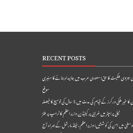
RECENT POSTS
ی جزوی ملکیت کا حق؛ سعودی عرب میں جائیداد بنانے کا سنہری
موقع
ا غیر ملکی ورکرز کے قیام کی مدت میں 5 سال کی توسیع کا فیصلہ
ٹیلی پرامپٹر میں خرابی پر کینیڈین وزیراعظم کا ٹرمپ پر طنز
وسطیٰ میں امن کی کوششیں؛ وزیراعظم، فیلڈ مارشل کے ہمراہ آج