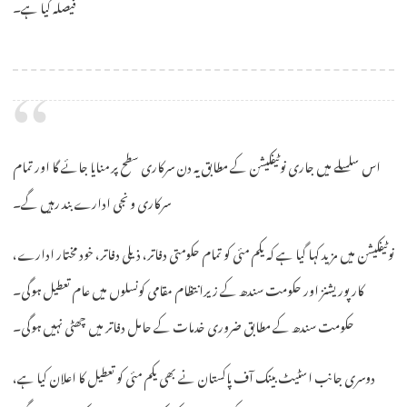
فیصلہ کیا ہے۔
اس سلسلے میں جاری نوٹیفکیشن کے مطابق یہ دن سرکاری سطح پر منایا جائے گا اور تمام
سرکاری و نجی ادارے بند رہیں گے۔
نوٹیفکیشن میں مزید کہا گیا ہے کہ یکم مئی کو تمام حکومتی دفاتر، ذیلی دفاتر، خود مختار ادارے،
کارپوریشنز اور حکومت سندھ کے زیرانتظام مقامی کونسلوں میں عام تعطیل ہوگی۔
حکومت سندھ کے مطابق ضروری خدمات کے حامل دفاتر میں چھٹی نہیں ہوگی۔
دوسری جانب اسٹیٹ بینک آف پاکستان نے بھی یکم مئی کو تعطیل کا اعلان کیا ہے،