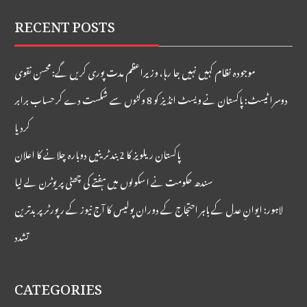
RECENT POSTS
موجودہ نظام کہیں نہیں جا رہا، وزیراعظم مدت پوری کریں گے: محسن نقوی
دوسرا ٹیسٹ: پاکستان نے ویسٹ انڈیز کو 8 وکٹوں سے شکست دے کر حساب برابر
کردیا
پاکستان ریلویز کا 2 بند ٹرینیں دوبارہ چلانے کا اعلان
سندھ حکومت نے اسکولوں میں ہفتے کی چھٹی پر یوٹرن لے لیا
لاہور: ایوانِ عدل کے باہر احتجاج کے دوران پولیس کا آج نیوز کے رپورٹر پر بدترین
تشدد
CATEGORIES