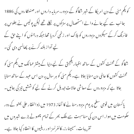
1886 کو یکم مئی کے دن امریکا کے شہر شکاگو کے مزدور، سرمایہ داروں اور صنعتکاروں کی
جانب سے کیے جانے والے استحصال پر سڑکوں پر نکلے تھے لیکن پولیس نے جلوس پر
فائرنگ کرکے سیکڑوں مزدوروں کو ہلاک اور زخمی کردیا تھا جبکہ درجنوں کو اپنے حق کے
لیے آواز بلند کرنے پر پھانسی دی گئی۔
شکاگو کے محنت کشوں کے ساتھ اظہار یکجہتی کے لیے دنیا کے بیشتر ممالک میں یکم مئی کو
محنت کشوں کا عالمی دن منایا جاتا ہے۔ یکم مئی کو ہر سال یہ دن اس عہد کے ساتھ منایا
جاتا ہے کہ مزدوروں کے معاشی حالات تبدیل کرنے کے لیے کوششیں تیز کی جائیں۔
پاکستان میں قومی سطح پر یوم مزدور منانے کا آغاز 1973 میں ذوالفقار علی بھٹو کے دور
حکومت میں ہوا، اس دن کی مناسبت سے ملک بھر کے تمام چھوٹے بڑے شہروں میں
تقریبات، سیمینارز، کانفرنسز اور ریلیوں کا انعقاد کیا جاتا ہے۔