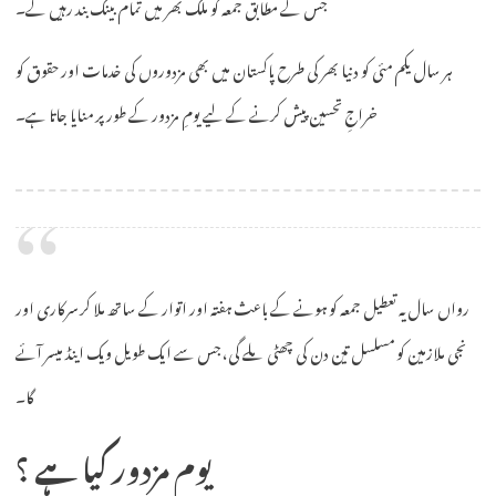
جس کے مطابق جمعہ کو ملک بھر میں تمام بینک بند رہیں گے۔
ہر سال یکم مئی کو دنیا بھر کی طرح پاکستان میں بھی مزدوروں کی خدمات اور حقوق کو
خراجِ تحسین پیش کرنے کے لیے یومِ مزدور کے طور پر منایا جاتا ہے۔
رواں سال یہ تعطیل جمعہ کو ہونے کے باعث ہفتہ اور اتوار کے ساتھ ملا کر سرکاری اور
نجی ملازمین کو مسلسل تین دن کی چھٹی ملے گی، جس سے ایک طویل ویک اینڈ میسر آئے
گا۔
یوم مزدور کیا ہے ؟