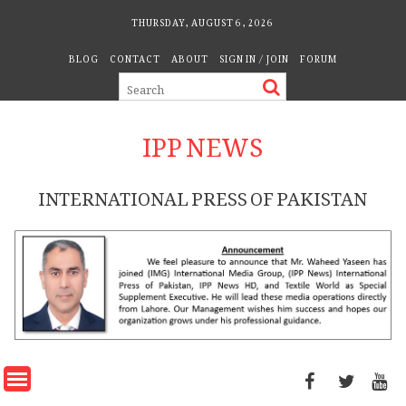
Skip
THURSDAY, AUGUST 6, 2026
to
BLOG
CONTACT
ABOUT
SIGN IN / JOIN
FORUM
content
IPP NEWS
INTERNATIONAL PRESS OF PAKISTAN