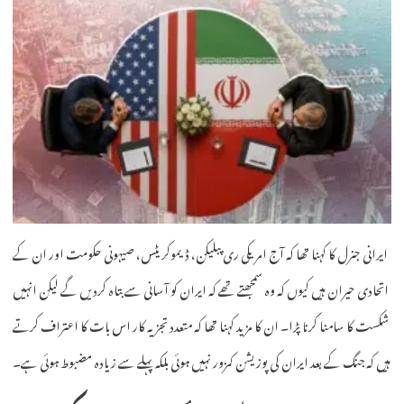
ایرانی جنرل کا کہنا تھا کہ آج امریکی ری پبلیکن، ڈیموکریٹس، صیہونی حکومت اور ان کے
اتحادی حیران ہیں کیوں کہ وہ سمجھتے تھے کہ ایران کو آسانی سے بتاہ کردیں گے لیکن انہیں
شکست کا سامنا کرنا پڑا۔ ان کا مزید کہنا تھا کہ متعدد تجزیہ کار اس بات کا اعتراف کرتے
ہیں کہ جنگ کے بعد ایران کی پوزیشن کمزور نہیں ہوئی بلکہ پہلے سے زیادہ مضبوط ہوئی ہے۔