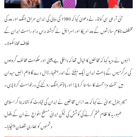
آئی آر جی سی کمانڈر نے دعویٰ کیا کہ 1980 کی دہائی کی ایران عراق جنگ اور بعد کی
مختلف ناکام سازشوں کے بعد امریکا اور اسرائیل نے گزشتہ برس براہِ راست ایران کے
خلاف محاذ کھولا۔
انہوں نے مزید کہا کہ مخالفین کا خیال تھا کہ داخلی بے چینی اور حکومت مخالف گروہوں
کی سرگرمیوں کے باعث ایران ایک ہفتے کے اندر ہتھیار ڈال دے گا تاہم انہیں میدان
میں سخت مزاحمت کا سامنا کرنا پڑا اور بالآخر جنگ روکنے کی درخواست کرنا پڑی۔
میجر جنرل جوانی نے کہا کہ بعد ازاں مخالفین نے ایران کی قیادت کو نشانہ بنا کر اسلامی
جمہوریہ کا نظام ختم کرنے کی کوشش کی لیکن ایرانی مسلح افواج نے ان کے بقول
دشمنوں کو بھاری نقصان پہنچایا۔