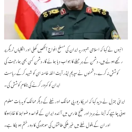
انہوں نے کہا کہ اسلامی جمہوریہ ایران کی مسلح افواج آنکھیں کھلی اور انگلیاں ٹریگر پر
رکھے ہوئے ہیں، دشمن کے ہر حملے کا جواب دیا جائے گا، دشمن کسی بھی جارحیت کی
کوشش نہ کرے، دشمنوں نے سپریم لیڈر آیت اللہ خامنہ ای کو شہید کرکے ریاست
ایران کو کمزور کرنے کی ناکام کوشش کی۔
ایرانی جنرل نے مزید کہا کہ امریکا، یورپی ممالک اور خطے کے دیگر ممالک کو یہ بات معلوم
ہونی چاہیے کہ آبنائے ہرمز اور خلیج فارس میں آئندہ ایران کے قواعد و ضوابط کا نفاذ ہوگا
اور ان کے بقول خطے میں غیر ملکی طاقتوں کی موجودگی کا دور ختم ہو چکا ہے۔