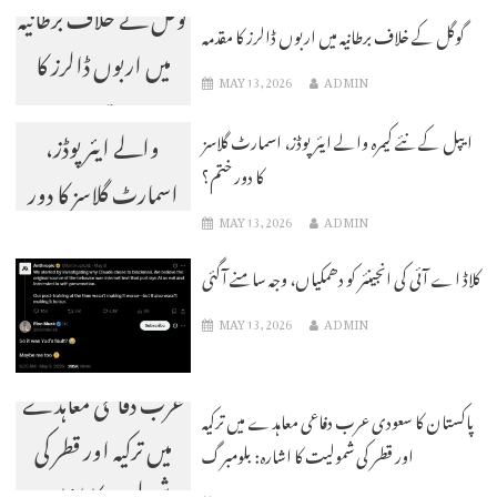
گوگل کے خلاف برطانیہ
گوگل کے خلاف برطانیہ میں اربوں ڈالرز کا مقدمہ
میں اربوں ڈالرز کا
MAY 13, 2026
ADMIN
ایپل کے نئے کیمرہ
مقدمہ
والے ایئر پوڈز،
ایپل کے نئے کیمرہ والے ایئر پوڈز، اسمارٹ گلاسز
کا دور ختم؟
اسمارٹ گلاسز کا دور
MAY 13, 2026
ADMIN
ختم؟
کلاڈ اے آئی کی انجینئر کو دھمکیاں، وجہ سامنے آگئی
MAY 13, 2026
ADMIN
پاکستان کا سعودی
عرب دفاعی معاہدے
پاکستان کا سعودی عرب دفاعی معاہدے میں ترکیہ
میں ترکیہ اور قطر کی
اور قطر کی شمولیت کا اشارہ: بلومبرگ
شمولیت کا اشارہ: