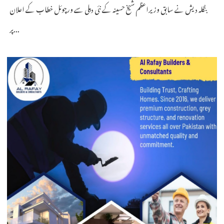
بنگلہ دیش نے سابق وزیراعظم شیخ حسینہ کے نئی دہلی سے ورچوئل خطاب کے اعلان
پر...