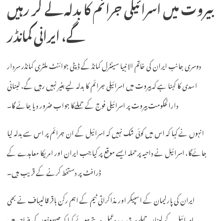
بیروت میں اسرائیلی جرائم کا بدلہ لے کر رہیں
گے، ایرانی کمانڈر
دوسری جانب ایران کی خاتم الانبیا سینٹرل کمانڈ کے ڈپٹی جوائنٹ ملٹری کمانڈر سردار
اسدی کا کہنا ہے کہ بیروت میں اسرائیلی جرائم کا بدلہ لیے بغیر نہیں رہیں گے، لبنانی
دارالحکومت بیروت پر اسرائیلی فوج کے حملےکا جواب ضرور دیا جائے گا۔
انہوں نے کہا کہ اس میں کوئی شک نہیں کہ اسرائیل کے ان جرائم پر اس سے بدلہ لیا
جائےگا، اسرائیل نے داحیہ پرحملہ ایسے موقع پر کیا جب ایران اور امریکا معاہدے کے
ڈرافٹ پر دستخط کرنے کے قریب ہیں۔
ایران کی پارلیمان کے اسپیکر اور مذاکراتی ٹیم کے اہم رکن باقر قالیباف نے بھی
اسرائیل کے لبنان حملے پر شدید ردعمل دیتے ہوئے کہا کہ صیہونیوں کی ضاحیہ میں