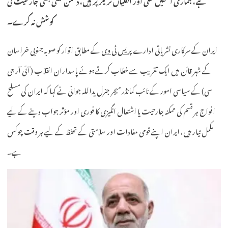
کوشش نہ کرے۔
ایران کے سرکاری نشریاتی ادارے
پریس ٹی وی
کے مطابق اتوار کو صوبہ جنوبی خراسان
کے شہر قائن میں ایک تقریب سے خطاب کرتے ہوئے پاسداران انقلاب (آئی آر جی
سی) کے سیاسی امور کے نائب کمانڈر میجر جنرل یداللہ جوانی نے کہا کہ ایران کی مسلح
افواج ہر قسم کی ممکنہ جارحیت یا اشتعال انگیزی کا فوری اور مؤثر جواب دینے کے لیے
مکمل تیار ہیں، ایران اپنے قومی مفادات اور سلامتی کے تحفظ کے لیے ہر وقت چوکس
ہے۔