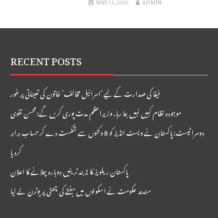
MAY 13, 2026
ADMIN
بلومبرگ
RECENT POSTS
فیفا کی صدارت کے لیے ‘اسرائیل مخالف’ خاتون کی تعیناتی پر غور
موجودہ نظام کہیں نہیں جا رہا، وزیراعظم مدت پوری کریں گے: محسن نقوی
دوسرا ٹیسٹ: پاکستان نے ویسٹ انڈیز کو 8 وکٹوں سے شکست دے کر حساب برابر
کردیا
پاکستان ریلویز کا 2 بند ٹرینیں دوبارہ چلانے کا اعلان
سندھ حکومت نے اسکولوں میں ہفتے کی چھٹی پر یوٹرن لے لیا