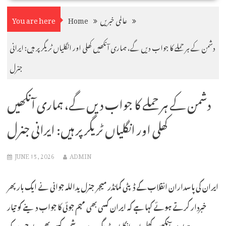
عالمی خبریں
Home
You are here
دشمن کے ہر حملے کا جواب دیں گے، ہماری آنکھیں کھلی اور انگلیاں ٹریگر پر ہیں: ایرانی
جنرل
دشمن کے ہر حملے کا جواب دیں گے، ہماری آنکھیں
کھلی اور انگلیاں ٹریگر پر ہیں: ایرانی جنرل
JUNE 15, 2026
ADMIN
ایران کی پاسداران انقلاب کے ڈپٹی کمانڈر میجر جنرل یداللہ جوانی نے ایک بار پھر
خبردار کرتے ہوئے کہا ہے کہ ایران کسی بھی مہم جوئی کا جواب دینے کو تیار
ہے، ہماری آنکھیں کھلی اور انگلیاں ٹریگر پر ہیں، دشمن کسی بھی جارحیت کی