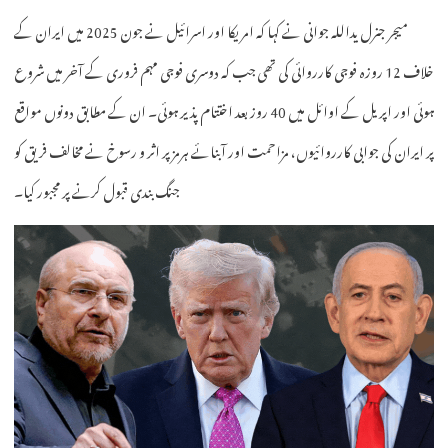
میجر جنرل یداللہ جوانی نے کہا کہ امریکا اور اسرائیل نے جون 2025 میں ایران کے
خلاف 12 روزہ فوجی کارروائی کی تھی جب کہ دوسری فوجی مہم فروری کے آخر میں شروع
ہوئی اور اپریل کے اوائل میں 40 روز بعد اختتام پذیر ہوئی۔ ان کے مطابق دونوں مواقع
پر ایران کی جوابی کارروائیوں، مزاحمت اور آبنائے ہرمز پر اثر و رسوخ نے مخالف فریق کو
جنگ بندی قبول کرنے پر مجبور کیا۔