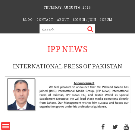
Skip
THURSDAY, AUGUST 6, 2026
to
BLOG
CONTACT
ABOUT
SIGN IN / JOIN
FORUM
content
IPP NEWS
INTERNATIONAL PRESS OF PAKISTAN