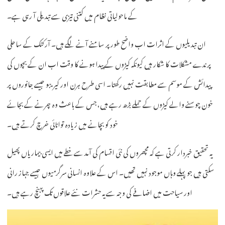
کے ماحولیاتی نظام میں کتنی تیزی سے تبدیلی آ رہی ہے۔
ان تبدیلیوں کے اثرات اب واضح طور پر سامنے آنے لگے ہیں۔ آرکٹک کے ساحلی
پرندے مشکلات کا شکار ہیں کیونکہ کیڑوں کے پیدا ہونے کا وقت اب ان کے بچوں کی
پیدائش کے موسم سے مطابقت نہیں رکھتا۔ اسی طرح ہرن اور کیریبو جیسے جانوروں پر
خون چوسنے والے کیڑوں کے حملے بڑھ رہے ہیں، جس کے باعث وہ چرنے کے بجائے
خود کو بچانے میں زیادہ توانائی خرچ کرتے ہیں۔
یہ تحقیق خبردار کرتی ہے کہ مچھروں کی نئی اقسام کی آمد سے خطے میں ایسی بیماریاں پھیل
سکتی ہیں جو پہلے وہاں موجود نہیں تھیں۔ اس کے علاوہ انسانی سرگرمیوں جیسے جہاز رانی
اور سیاحت میں اضافے کی وجہ سے یہ حشرات نئے علاقوں تک پہنچ رہے ہیں۔