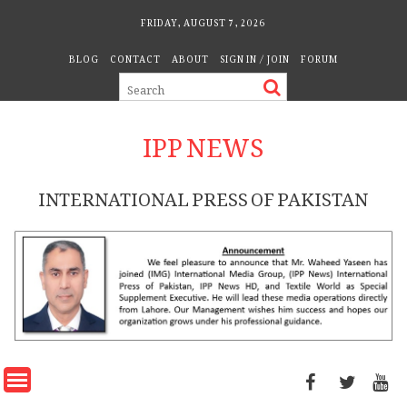
Skip
FRIDAY, AUGUST 7, 2026
to
BLOG
CONTACT
ABOUT
SIGN IN / JOIN
FORUM
content
IPP NEWS
INTERNATIONAL PRESS OF PAKISTAN