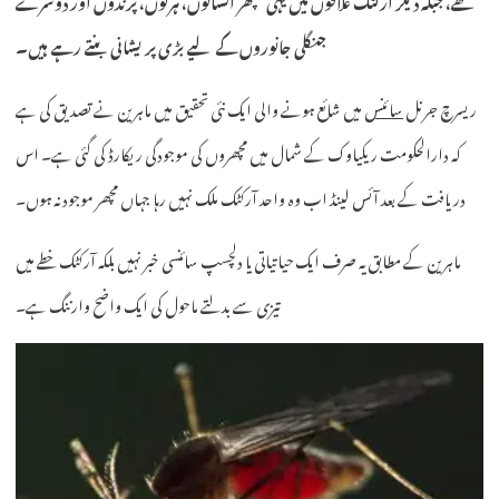
جنگلی جانوروں کے لیے بڑی پریشانی بنتے رہے ہیں۔
ریسرچ جرنل
سائنس
میں شائع ہونے والی ایک نئی تحقیق میں ماہرین نے تصدیق کی ہے
کہ دارالحکومت ریکیاوک کے شمال میں مچھروں کی موجودگی ریکارڈ کی گئی ہے۔ اس
دریافت کے بعد آئس لینڈ اب وہ واحد آرکٹک ملک نہیں رہا جہاں مچھر موجود نہ ہوں۔
ماہرین کے مطابق یہ صرف ایک حیاتیاتی یا دلچسپ سائنسی خبر نہیں بلکہ آرکٹک خطے میں
تیزی سے بدلتے ماحول کی ایک واضح وارننگ ہے۔