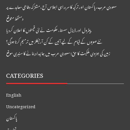
سعودی عرب، پاکستان اور ترکیہ کا سربراہی اجلاس آج، مشترکہ دفاعی معاہدے پر
دستخط متوقع
پیٹرول اور ڈیزل سستا، حکومت نے نئی قیمتوں کا اعلان کردیا
نئے صوبوں کے قیام کے لیے آئین کے کن آرٹیکلز میں ترمیم کرنا ہوگی؟
زمین کی جزوی ملکیت کا حق؛ سعودی عرب میں جائیداد بنانے کا سنہری موقع
CATEGORIES
English
Uncategorized
پاکستان
تجارت