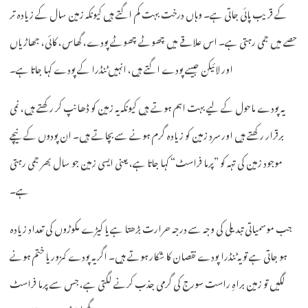
کے قریب پائی جاتی ہے۔ وہاں درخت بہت کم اگتے ہیں کیونکہ زمین سال کے زیادہ تر
حصے میں جمی رہتی ہے۔ اس علاقے میں چھوٹے چھوٹے پودے، گھاس، کائی، جھاڑیاں
اور لائیکن جیسے پودے اگتے ہیں، انہیں ٹنڈرا کے پودے کہا جاتا ہے۔
یہ پودے ماحول کے لیے بہت اہم ہوتے ہیں کیونکہ یہ زمین کو ڈھانپ کر رکھتے ہیں، نمی
برقرار رکھتے ہیں اور سرد زمین کو زیادہ گرم ہونے سے بچاتے ہیں۔ ان پودوں کے نیچے
موجود زمین کی تہہ کو ”پرما فراسٹ“ کہا جاتا ہے، یعنی ایسی زمین جو سال بھر جمی رہتی
ہے۔
جب موسمیاتی تبدیلی کی وجہ سے درجہ حرارت بڑھتا ہے یا کیڑے مکوڑوں کی تعداد زیادہ
ہو جاتی ہے تو یہ ٹنڈرا پودے نقصان کا شکار ہوتے ہیں۔ اگر یہ پودے کمزور یا ختم ہونے
لگیں تو زمین براہِ راست سورج کی گرمی جذب کرنے لگتی ہے، جس سے پرما فراسٹ