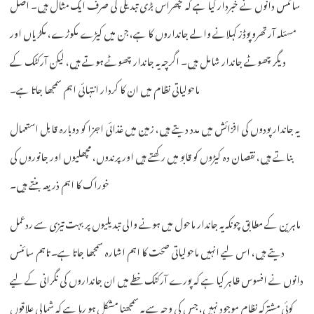
سائنس دانوں نے خبردار کیا ہے کہ مچھراس بڑی تبدیلی کی صرف ایک مثال ہیں۔ اصل
مسئلہ آرتھروپوڈز کہلانے والے جانداروں کا ہے، جن میں کیڑے مکوڑے، مکڑیاں اور
دیگر چھوٹے جاندار شامل ہیں۔ اگرچہ یہ جاندار چھوٹے ہوتے ہیں، لیکن آرکٹک کے
ماحولیاتی نظام میں ان کا کردار انتہائی اہم سمجھا جاتا ہے۔
یہ جاندار پودوں کی افزائش میں مدد دیتے ہیں، زمین میں غذائی اجزا کو دوبارہ قابل استعمال
بناتے ہیں، نقصان دہ کیڑوں کو قابو میں رکھتے ہیں اور پرندوں، مچھلیوں اور جانوروں کی
خوراک کا اہم ذریعہ بنتے ہیں۔
ماہرین کے مطابق چونکہ یہ جاندار ماحول میں ہونے والی تبدیلیوں پر بہت تیزی سے ردعمل
دیتے ہیں، اس لیے انہیں ماحولیاتی صحت کا اہم اشارہ سمجھا جاتا ہے۔ تاہم سائنس
دانوں نے افسوس ظاہر کیا ہے کہ پورے آرکٹک خطے میں ان جانداروں کی نگرانی کے لیے
کوئی مشترکہ نظام موجود نہیں، جس کی وجہ سے یہ سمجھنا مشکل ہو رہا ہے کہ شمالی علاقوں