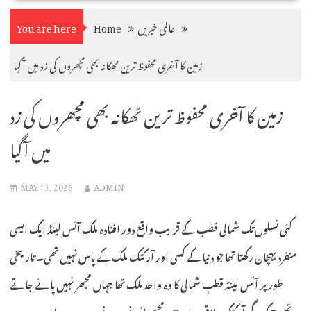
عالمی خبریں
Home
You are here
زمین کا آخری محفوظ ترین ٹھکانہ بھی مچھروں کی زد میں آگیا
زمین کا آخری محفوظ ترین ٹھکانہ بھی مچھروں کی زد
میں آگیا
MAY 13, 2026
ADMIN
کئی نسلوں تک شمالی قطب کے قریب واقع دور افتادہ ملک آئس لینڈ ایک ایسی
منفرد پہچان رکھتا تھا جو دنیا کے کسی اور آرکٹک ملک کے پاس نہیں تھی۔ تاریخی
طور پر آئس لینڈ قطبِ شمالی کا وہ واحد ملک تھا جہاں مچھر نہیں پائے جاتے
تھے، جبکہ دیگر آرکٹک علاقوں میں یہی مچھر انسانوں، ہرنوں، پرندوں اور دوسرے