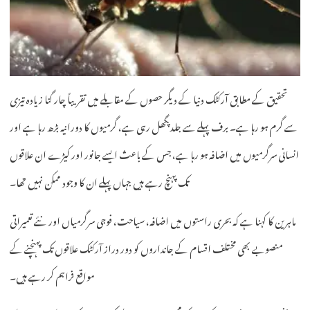
تحقیق کے مطابق آرکٹک دنیا کے دیگر حصوں کے مقابلے میں تقریباً چار گنا زیادہ تیزی
سے گرم ہو رہا ہے۔ برف پہلے سے جلد پگھل رہی ہے، گرمیوں کا دورانیہ بڑھ رہا ہے اور
انسانی سرگرمیوں میں اضافہ ہو رہا ہے، جس کے باعث ایسے جانور اور کیڑے ان علاقوں
تک پہنچ رہے ہیں جہاں پہلے ان کا وجود ممکن نہیں تھا۔
ماہرین کا کہنا ہے کہ بحری راستوں میں اضافہ، سیاحت، فوجی سرگرمیاں اور نئے تعمیراتی
منصوبے بھی مختلف اقسام کے جانداروں کو دور دراز آرکٹک علاقوں تک پہنچنے کے
مواقع فراہم کر رہے ہیں۔