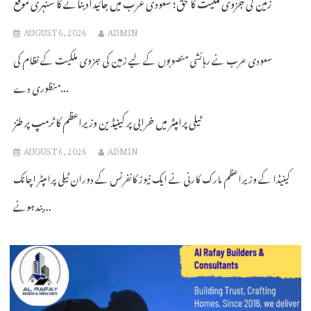
زمین کی جزوی ملکیت کا حق؛ سعودی عرب میں جائیداد بنانے کا سنہری موقع
AUGUST 6, 2026
ADMIN
سعودی عرب نے رہائشی منصوبوں کے لیے زمین کی جزوی ملکیت کے نظام کی
منظوری دے...
ٹیلی پرامپٹر میں خرابی پر کینیڈین وزیراعظم کا ٹرمپ پر طنز
AUGUST 6, 2026
ADMIN
کینیڈا کے وزیراعظم مارک کارنی نے ایک نیوز کانفرنس کے دوران ٹیلی پرامپٹر اچانک
بند ہونے...