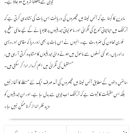
تیزی سے پگھلنا شروع ہو جاتا ہے۔
ماہرین کا کہنا ہے کہ آئس لینڈ میں مچھروں کی دریافت اس بات کی نشاندہی کرتی ہے کہ
آرکٹک میں حیاتیاتی تنوع کی نگرانی اور ماحولیاتی تبدیلیوں پر قابو پانے کے لیے عالمی سطح پر
فوری تعاون کی ضرورت ہے۔ انہوں نے اس بات پر بھی زور دیا کہ مقامی اور دیسی
برادریاں، جو کئی نسلوں سے ماحول میں ہونے والی تبدیلیوں کا مشاہدہ کرتی آ رہی ہیں،
مستقبل کی نگرانی میں اہم کردار ادا کر سکتی ہیں۔
سائنس دانوں کے مطابق آئس لینڈ میں مچھروں کی آمد صرف ایک نئے مسئلے کا آغاز نہیں
بلکہ اس حقیقت کا ثبوت ہے کہ آرکٹک اب تیزی سے بدل رہا ہے، اور ان تبدیلیوں کو
مزید نظر انداز کرنا ممکن نہیں رہا۔
POST
متحدہ عرب امارات نے حزب اللّٰہ سے
مودی نے بھارتی عوام سے ایک