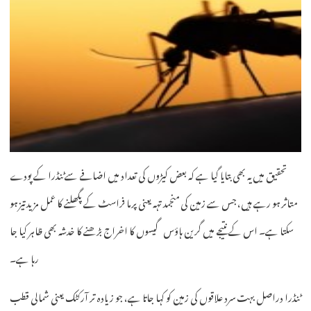
تحقیق میں یہ بھی بتایا گیا ہے کہ بعض کیڑوں کی تعداد میں اضافے سے ٹنڈرا کے پودے
متاثر ہو رہے ہیں، جس سے زمین کی منجمد تہہ یعنی پرما فراسٹ کے پگھلنے کا عمل مزید تیز ہو
سکتا ہے۔ اس کے نتیجے میں گرین ہاؤس گیسوں کا اخراج بڑھنے کا خدشہ بھی ظاہر کیا جا
رہا ہے۔
ٹنڈرا دراصل بہت سرد علاقوں کی زمین کو کہا جاتا ہے، جو زیادہ تر آرکٹک یعنی شمالی قطب