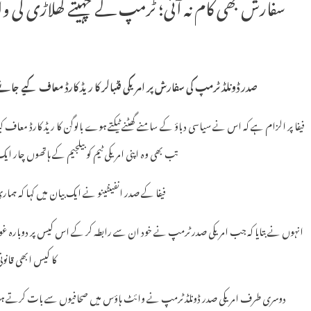
سفارش بھی کام نہ آئی؛ ٹرمپ کے چہیتے کھلاڑی کی وا
صدر ڈونلڈ ٹرمپ کی سفارش پر امریکی فٹبالر کا ریڈ کارڈ معاف کیے جانے ک
فیفا پر الزام ہے کہ اس نے سیاسی دباؤ کے سامنے گھٹنے ٹیکتے ہوے بالوگن کا ریڈ کارڈ معاف
تب بھی وہ اپنی امریکی ٹیم کو بیلجیم کے ہاتھوں چار ایک
فیفا کے صدر انفینٹینو نے ایک بیان میں کہا کہ ہماری
انہوں نے بتایا کہ جب امریکی صدر ٹرمپ نے خود ان سے رابطہ کر کے اس کیس پر دوبارہ غور کر
کا کیس ابھی قانو
دوسری طرف امریکی صدر ڈونلڈ ٹرمپ نے وائٹ ہاؤس میں صحافیوں سے بات کرتے ہوئے ک