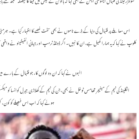
اس معاملے پر فٹبال کی دنیا کے بڑے ناموں نے بھی سخت غصے کا اظہار کیا ہے۔ جرمنی
کلوپ نے کہا کہ یہ ہمارا کھیل ہے، ان کا نہیں۔ اگر ڈونلڈ ٹرمپ اور جیانی انفینٹینو نے واقعی 
انہوں نے کہا کہ ان دو لوگوں کا، جو فٹبال کے بارے میں
انگلینڈ کی ٹیم کے مینیجر تھامس ٹوخل نے بھی، جن کی ٹیم کے کھلاڑی جیرل کوانسا کو میکس
ہوئے کہا کہ اب اس فیصلے کو کون، 