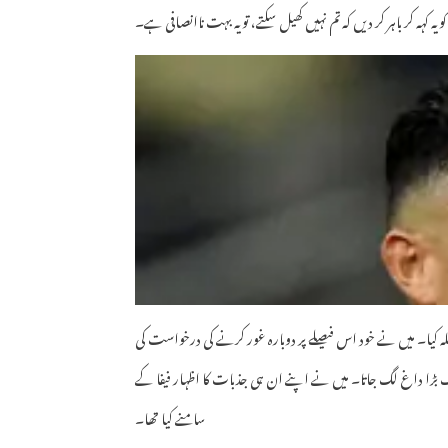
 کر باہر کر دیں کہ تم نہیں کھیل سکتے، تو یہ بہت ناانصافی ہے۔
ہ کیا۔ میں نے خود اس فیصلے پر دوبارہ غور کرنے کی درخواست کی
ایک بڑا داغ لگ جاتا۔ میں نے اپنے ان ہی جذبات کا اظہار فیفا کے
سامنے کیا تھا۔