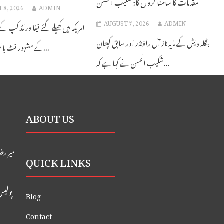
مقدمات کا سامنا کروں گا: شکیب الحسن
 8, 2026
ADMIN
AUGUST 7, 2026
ADMIN
امریکہ میں کھیلے گئے فیفا ورلڈ کپ کے
بنگلہ دیش کے مایہ ناز آل راؤنڈر اور سابق کپتان
کے مشہور فٹ بالر لیونل میسی...
شکیب الحسن نے کہا ہے کہ...
ABOUT US
میر رض
QUICK LINKS
پولیس
Blog
Contact