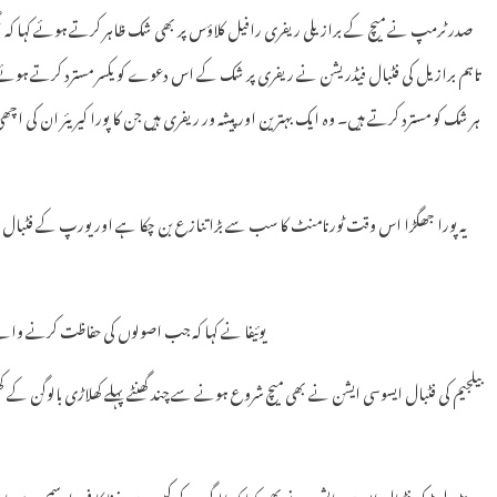
صدر ٹرمپ نے میچ کے برازیلی ریفری رافیل کلاؤس پر بھی شک ظاہر کرتے ہوئے کہا کہ ا
تاہم برازیل کی فٹبال فیڈریشن نے ریفری پر شک کے اس دعوے کو یکسر مسترد کرتے ہوئے ایک
ہر شک کو مسترد کرتے ہیں۔ وہ ایک بہترین اور پیشہ ور ریفری ہیں جن کا پورا کیریئر ان کی اچ
یہ پورا جھگڑا اس وقت ٹورنامنٹ کا سب سے بڑا تنازع بن چکا ہے اور یورپ کے فٹبال
یوئیفا نے کہا کہ جب اصولوں کی حفاظت کرنے والے 
بیلجیم کی فٹبال ایسوسی ایشن نے بھی میچ شروع ہونے سے چند گھنٹے پہلے کھلاڑی بالوگن کے کھیل
سوئٹزرلینڈ کی فٹبال ایسوسی ایشن نے بھی کہا کہ بالوگن کے کیس میں فیفا کا فیصلہ سمجھ 