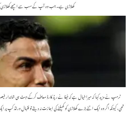
کھلاڑی ہے۔ جب وہ آپ کے سب سے اچھے کھلاڑی کو یہ کہہ
ٹرمپ نے مزید کہا کہ میرا خیال ہے کہ فیفا نے ریڈ کارڈ معاف کرکے بہت ہی شاندار فیصل
تھی، کیونکہ اگر وہ ایک اتنے بڑے کھلاڑی کو کھیلنے کی اجازت نہ دیتے تو فٹبال ورلڈ کپ پر 