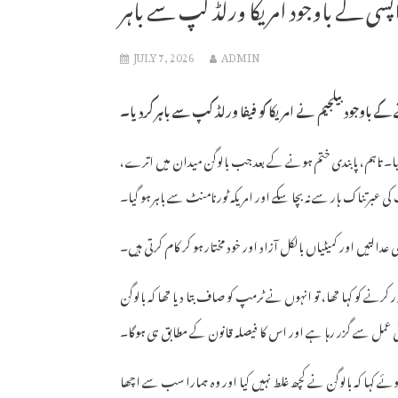
پسی کے باوجود امریکا ورلڈ کپ سے باہر
JULY 7, 2026
ADMIN
ے باوجود بیلجیم نے امریکا کو فیفا ورلڈ کپ سے باہر کردیا۔
 کیا۔ تاہم، پابندی ختم ہونے کے بعد جب بالوگن میدان میں اترے،
 کی عبرتناک ہار سے نہ بچا سکے اور امریکہ ٹورنامنٹ سے باہر ہو گیا۔
 عدالتیں اور کمیٹیاں بالکل آزاد اور خود مختار ہو کر کام کرتی ہیں۔
نے کو کہا تھا، تو انہوں نے ٹرمپ کو صاف بتا دیا تھا کہ بالوگن
نی عمل سے گزر رہا ہے اور اس کا فیصلہ قانون کے مطابق ہی ہوگا۔
ہا کہ بالوگن نے کچھ غلط نہیں کیا اور وہ ہمارا سب سے اچھا