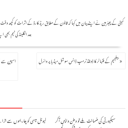
کمیٹی کے چیئرمین نے اپنے بیان میں کہا کہ قانون کے مطابق ریڈ کارڈ کے اثرات کو کچھ 
بعد انگلینڈ کی ٹیم بھی
بیلجیم کے فٹبالر کا ڈونلڈ ٹرمپ ڈانس سوشل میڈیا پر وائرل
اسپین سے شک
سیکیورٹی کی ضمانت ملے تو وطن واپس آکر
لیونل میسی کو چار بموں سے اڑان