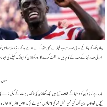
یہاں تک کہ فیفا کے سابق صدر سیپ بلیٹر نے بھی تنقید کرتے ہوئے کہا کہ ریڈ کارڈ سیاسی ف
امریکی صدر فیفا کے صدر کے کام میں مداخلت کرے گا اور کھلاڑی کو اچانک کھیلنے کی اجازت
انہوں نے
یاد رہے کہ بالوگن کو بوسنیا کے خلاف میچ میں ایک کھلاڑی کی ٹانگ پر بوٹ کے کیل مارنے کی و
میچ کی خودکار پابندی لگ گئی تھی، لیکن فیفا کی ڈسپلنری کمیٹی نے ایک خاص قانون کا حوال