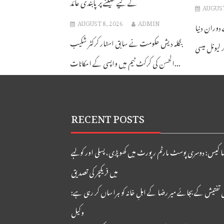
کے لیے کھیلنے پر پابندی عائد
AUGUST
AUGUST 8, 2026
ADMIN
 دوران دنیا
بنگلہ دیش حکومت نے سابق اسٹار کرکٹر شکیب
الحسن کی کرکٹ ٹیم میں واپسی کے امکانات...
RECENT POSTS
ا کیس: دوسری پوسٹ مارٹم رپورٹ میں کھوپڑی، پسلی اور کولہے
میں فریکچر کی تصدیق
 تفتیش کے بجائے میر رضا کے اہلِ خانہ کو ہراساں کر رہی ہے:
وکیل