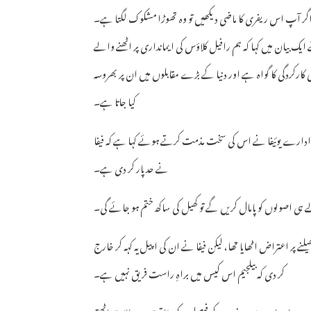
گر آپ اس ریفری کا ماضی دیکھیں تو وہ تھوڑا مشکوک لگتا ہے۔
 بیان میں کہا کہ ہم رافیل کلاؤس کی ایمانداری پر اٹھنے والے
ھی کارکردگی کا گواہ ہے اور دنیا کے بڑے مقابلوں میں ان پر بھروسہ
کیا جاتا ہے۔
 ادارے یوئیفا نے اس کی سخت مذمت کرتے ہوئے کہا ہے کہ فیفا
نے حد پار کر دی ہے۔
ہی اصولوں کو پامال کریں گے تو کھیل کی ساکھ ختم ہو جائے گی۔
نے پر اعتراض اٹھایا تھا، لیکن فیفا نے ان کی اپیل یہ کہہ کر خارج
کر دی کہ بیلجیم اس کیس میں براہِ راست فریق نہیں ہے۔
سے باہر ہے اور اس سے ریفری کے فیصلوں کی طاقت پر سوالات اٹھتے