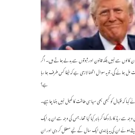
ون کالوں سے نہیں بلکہ قانون اور ثبوتوں سے بدلے جاتے ہیں۔ اگر
 مل جائے گی، تو یہ سوال اٹھنا لازمی ہے کہ فیفا کس طرف جا رہا
ہے؟
 کہا کہ فٹبال کو کبھی بھی سیاسی طاقت کا کھیل نہیں بننا چاہیے۔
جہ سے ریڈ کارڈ دکھا کر باہر کیا گیا تھا، جس کی وجہ سے ان پر ایک
ہ دیتے ہوئے ان کی یہ پابندی ایک سال کے لیے معطل کر دی اور ان