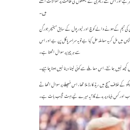
ہیں۔
 کی ٹیم کے ہونے والے کوچ اور لیورپول کے سابق مینیجر جورگن
آپس میں مل کر یہ معاملہ حل کیا ہے تو یہ سراسر پاگل پن ہے اور اس
سے ہر چیز پر سوال اٹھتا ہے۔
 کچھ نہیں جانتے، اس معاملے سے کوئی لینا دینا نہیں ہونا چاہیے۔
یکو کے خلاف میچ میں ریڈ کارڈ ملا تھا، اس فیصلے پر سوال اٹھاتے
کب اور کس بنیاد پر بدلے گا؟ یہ میرے لیے بہت عجیب بات ہے۔