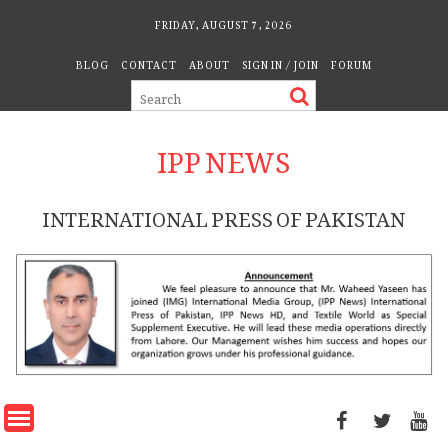
Skip
FRIDAY, AUGUST 7, 2026
to
BLOG
CONTACT
ABOUT
SIGN IN / JOIN
FORUM
content
IPP NEWS
INTERNATIONAL PRESS OF PAKISTAN