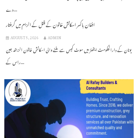
دے...
افغان باکسر اسکاٹش خاتون کے قتل کے الزام میں گرفتار
AUGUST 5, 2026
ADMIN
یونان کے دارالحکومت ایتھنز میں سوٹ کیس سے ملنے والی اسکاٹش خاتون الزبتھ جین
راس کے...