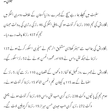
سلہٹ میں کھیلے جا رہے میچ کے تیسرے روز پاکستان کے خلاف دوسری اننگز میں
بنگلادیش کی ٹیم 390 رنز بنا کر آؤٹ ہو گئی، پہلی اننگز کی 46 رنز کی برتری کی بدولت مہمان
ٹیم کو 437 رنز کا ہدف دے دیا۔
بنگلادیش کی جانب سے سینئر کھلاڑی مشفیق الرحیم نے سنچری اسکور کرتے ہوئے 137
رنز بنائے جبکہ لٹن داس نے 69 اور محمود الحسن جوئے نے 52 رنز اسکور کیے۔
بنگلادیش نے تیسرے روز کھیل کا آغاز 3 وکٹوں کے نقصان پر 110 رنز سے کیا، 5 رنز کے
اضافے کے بعد 115 پر کپتان نجم الحسن شانتو 15 رنز بنا کر آؤٹ ہوئے۔
ہوم ٹیم کی پانچویں وکٹ 238 رنز پر گری جب لٹن داس 69 رنز بنا کر آؤٹ ہوئے، چھٹی
وکٹ 272 رنز پر گری جب مہدی حسن میراز 19 رنز بنا کر پویلین لوٹ گئے۔