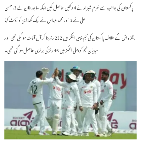
پاکستان کی جانب سے خرم شہزاد نے 4 وکٹیں حاصل کیں جبکہ ساجد خان نے 3، حسن
علی نے 2 اور محمد عباس نے ایک کھلاڑی کو آؤٹ کیا
بنگلادیش کے خلاف پاکستان کی ٹیم پہلی اننگز میں 232 رنز بنا کر آل آؤٹ ہو گئی تھی اور
میزبان ٹیم کو پہلی اننگز میں 46 رنز کی برتری حاصل ہو گئی تھی۔