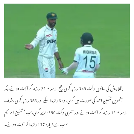
بنگلادیش کی ساتویں وکٹ 349 رنز پر گری، تیج الاسلام 22 رنز بنا کر آؤٹ ہوئے جبکہ
آٹھویں تسکین احمد کی صورت میں گری، وہ 6 رنز بنا سکے اور 383 رنز پر گری، شرف
الاسلام 12 رنز بنا کر آؤٹ ہوئے اور آخری وکٹ 390 رنز پر گری جب مشفیق الرحیم
سب سے زیادہ 137 رنز بنا کر آؤٹ ہوئے۔