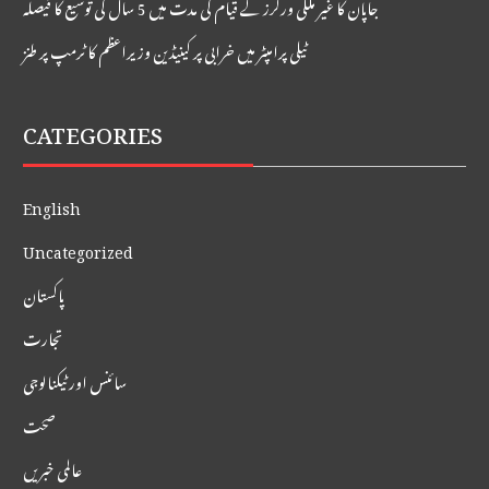
جاپان کا غیر ملکی ورکرز کے قیام کی مدت میں 5 سال کی توسیع کا فیصلہ
ٹیلی پرامپٹر میں خرابی پر کینیڈین وزیراعظم کا ٹرمپ پر طنز
CATEGORIES
English
Uncategorized
پاکستان
تجارت
سائنس اور ٹیکنالوجی
صحت
عالمی خبریں