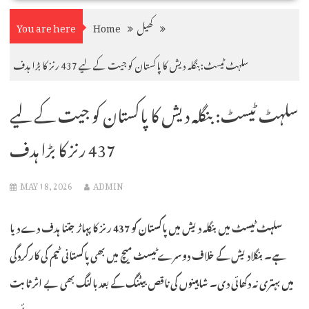
کھیل
Home
You are here
سلہٹ ٹیسٹ: بنگلہ دیش کا پاکستان کو جیت کے لیے 437 رنز کا بڑا ہدف
سلہٹ ٹیسٹ: بنگلہ دیش کا پاکستان کو جیت کے لیے
437 رنز کا بڑا ہدف
MAY 18, 2026
ADMIN
سلہٹ ٹیسٹ میں بنگلہ دیش میں پاکستان کو 437 رنز کا پہاڑ جتنا ہدف دے دیا
ہے۔ بنگلادیش کے خلاف دوسرے ٹیسٹ میچ میں بھی پاکستانی ٹیم کی کارکردگی
میں بہتری نہ دکھائی دی۔ شاہینوں کی ناقص بیٹنگ کے بعد بالنگ بھی بے اثر ثابت
ہوئی۔