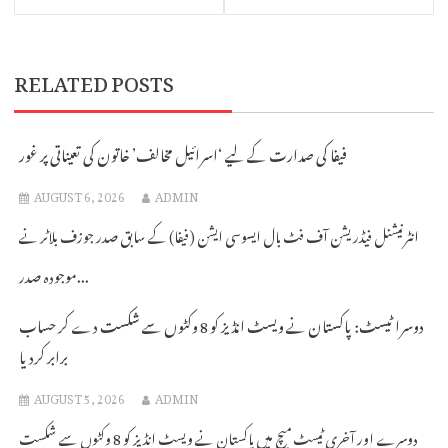
RELATED POSTS
فیفا کی صدارت کے لیے ‘اسرائیل مخالف’ خاتون کی تعیناتی پر غور
AUGUST 6, 2026
ADMIN
انٹرنیشنل فیڈریشن آف فٹ بال ایسوسی ایشن (فیفا) کے سابق صدر جوزف بلاٹر نے
موجودہ صدر...
دوسرا ٹیسٹ: پاکستان نے ویسٹ انڈیز کو 8 وکٹوں سے شکست دے کر حساب
برابر کردیا
AUGUST 5, 2026
ADMIN
دوسرے اور آخری ٹیسٹ میچ میں پاکستان نے ویسٹ انڈیز کو 8 وکٹوں سے شکست