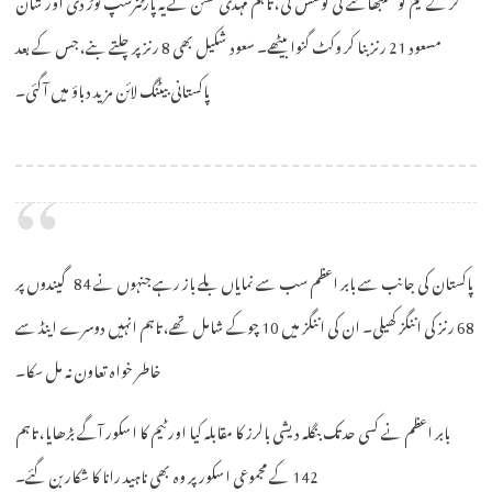
مسعود 21 رنز بنا کر وکٹ گنوا بیٹھے۔ سعود شکیل بھی 8 رنز پر چلتے بنے، جس کے بعد
پاکستانی بیٹنگ لائن مزید دباؤ میں آگئی۔
پاکستان کی جانب سے بابر اعظم سب سے نمایاں بلے باز رہے جنہوں نے 84 گیندوں پر
68 رنز کی اننگز کھیلی۔ ان کی اننگز میں 10 چوکے شامل تھے، تاہم انہیں دوسرے اینڈ سے
خاطر خواہ تعاون نہ مل سکا۔
بابر اعظم نے کسی حد تک بنگلہ دیشی بالرز کا مقابلہ کیا اور ٹیم کا اسکور آگے بڑھایا، تاہم
142 کے مجموعی اسکور پر وہ بھی ناہید رانا کا شکار بن گئے۔