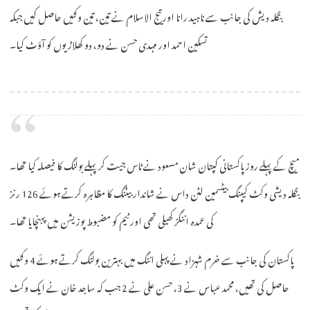
بنگلہ دیش کی جانب سے ناہید رانا اور تیج الاسلام نے تین، تین وکٹیں حاصل کیں جبکہ
تسکین احمد اور مہدی حسن نے دو، دو کھلاڑیوں کو آؤٹ کیا۔
میچ کے پہلے روز پاکستانی کپتان شان مسعود نے ٹاس جیت کر پہلے بولنگ کا فیصلہ کیا تھا۔
بنگلہ دیشی وکٹ کیپنگ بیٹسمین لٹن داس نے شاندار بیٹنگ کا مظاہرہ کرتے ہوئے 126 رنز
کی عمدہ اننگز کھیلی تھی اور ٹیم کو مضبوط پوزیشن میں پہنچایا تھا۔
پاکستان کی جانب سے خرم شہزاد نے پہلی اننگ میں بہترین بولنگ کرتے ہوئے 4 وکٹیں
حاصل کی تھیں، محمد عباس نے 3، حسن علی نے 2 جب کہ ساجد خان نے ایک وکٹ