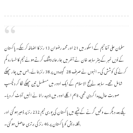
سلمان علی آغا ٹیم کے اسکور میں 21 اور محمد رضوان 13 رنز کا اضافہ کرسکے۔ پاکستان
کے نویں نمبر کے بیٹر ساجد خان نے آخر میں جارحانہ بیٹنگ کرتے ہوئے ٹیم کا خسارہ کم
کرنے کی کوشش کی۔ انہوں نے صرف 28 گیندوں پر 38 رنز بنائے، جس میں چار چھکے
شامل تھے۔ ساجد نے تیج الاسلام کے ایک اوور میں مسلسل تین چھکے لگا کر دلچسپ
صورت حال پیدا کردی تھی، تاہم اگلے اوور میں ناہید رانا نے انہیں آؤٹ کر دیا۔
یکے بعد دیگرے وکٹیں گرنے کے نتیجے میں پاکستان کی پوری ٹیم 232 رنز پر ڈھیر ہوگئی اور
بنگلہ دیش کو پاکستان پر 46 رنز کی برتری حاصل ہوگئی۔