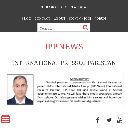
Skip
THURSDAY, AUGUST 6, 2026
to
BLOG
CONTACT
ABOUT
SIGN IN / JOIN
FORUM
content
IPP NEWS
INTERNATIONAL PRESS OF PAKISTAN