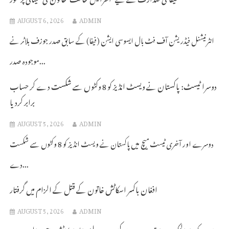
AUGUST 6, 2026
ADMIN
انٹرنیشنل فیڈریشن آف فٹ بال ایسوسی ایشن (فیفا) کے سابق صدر جوزف بلاٹر نے
موجودہ صدر...
دوسرا ٹیسٹ: پاکستان نے ویسٹ انڈیز کو 8 وکٹوں سے شکست دے کر حساب
برابر کردیا
AUGUST 5, 2026
ADMIN
دوسرے اور آخری ٹیسٹ میچ میں پاکستان نے ویسٹ انڈیز کو 8 وکٹوں سے شکست
دے...
افغان باکسر اسکاٹش خاتون کے قتل کے الزام میں گرفتار
AUGUST 5, 2026
ADMIN