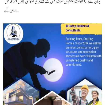
یونان کے دارالحکومت ایتھنز میں سوٹ کیس سے ملنے والی اسکاٹش خاتون الزبتھ جین
راس کے...