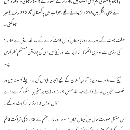
نے پہلی اننگز میں 278 رنز بنائے تھے، جواب میں پاکستانی ٹیم 232 رنز پر ڈھیر
ہوگئی۔
سہلٹ ٹیسٹ کے دوسرے روز پاکستان کو آل آؤٹ کرنے کے بعد بنگلہ دیش نے 46 رنز
کی برتری سے دوسری اننگز کا آغاز کیا ہے اور میچ میں اس کی پوزیشن مستحکم نظر آرہی
ہے۔
میچ کے دوسرے دن کا آغاز پاکستان کے لیے انتہائی مایوس کن رہا۔ پہلے ٹیسٹ میں دو
نصف سنچریاں بنانے والے عبداللہ فضل 9 رنز اور ڈیبیو پر سنچری اسکور کرنے والے
اذان اویس 13 رنز بنا کر آؤٹ ہوگئے۔
اس مشکل صورت حال میں کپتان شان مسعود اور بابر اعظم نے 38 رنز کی شراکت قائم
کر کے ٹیم کو سنبھالنے کی کوشش کی، تاہم مہدی حسن نے یہ پارٹنرشپ توڑ دی اور شان