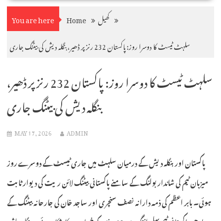
کھیل
Home
You are here
سلہٹ ٹیسٹ کا دوسرا روز: پاکستان 232 رنز پر ڈھیر، بنگلہ دیش کی بیٹنگ جاری
سلہٹ ٹیسٹ کا دوسرا روز: پاکستان 232 رنز پر ڈھیر،
بنگلہ دیش کی بیٹنگ جاری
MAY 17, 2026
ADMIN
پاکستان اور بنگلہ دیش کے درمیان سلہٹ میں جاری ٹیسٹ کے دوسرے روز
میزبان ٹیم کی شاندار بولنگ کے سامنے پاکستانی بیٹنگ لائن ریت کی دیوار ثابت
ہوئی۔ بابر اعظم کی ذمہ دارانہ نصف سنچری اور ساجد خان کی جارحانہ بیٹنگ کے
باوجود پاکستانی ٹیم پہلی اننگ میں 46 رنز کے خسارے کا شکار ہوئی۔ بنگلہ دیش