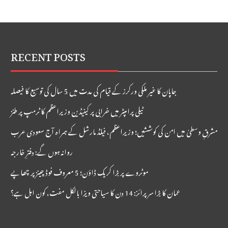
بلومبرگ
RECENT POSTS
جاپان کا غیر ملکی ورکرز کے قیام کی مدت میں 5 سال کی توسیع کا فیصلہ
ٹیلی پرامپٹر میں خرابی پر کینیڈین وزیراعظم کا ٹرمپ پر طنز
مشرقِ وسطیٰ میں امن کی کوششیں؛ وزیراعظم، فیلڈ مارشل کے ہمراہ آج سعودی عرب
روانہ ہوں گے: دفترِ خارجہ
موٹروے پر بڑا کریک ڈاؤن؛ 5 معروف فوڈ چینز پر چھاپے
عمان کا بڑا سرپرائز: 14 دن کا سیاحتی ویزا بالکل مفت، کون اہل ہے؟