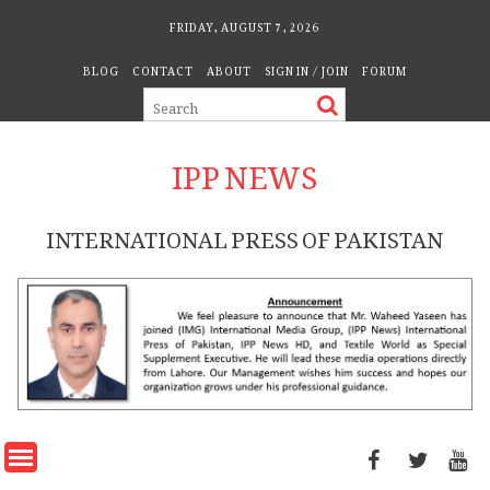
Skip
FRIDAY, AUGUST 7, 2026
to
BLOG
CONTACT
ABOUT
SIGN IN / JOIN
FORUM
content
IPP NEWS
INTERNATIONAL PRESS OF PAKISTAN