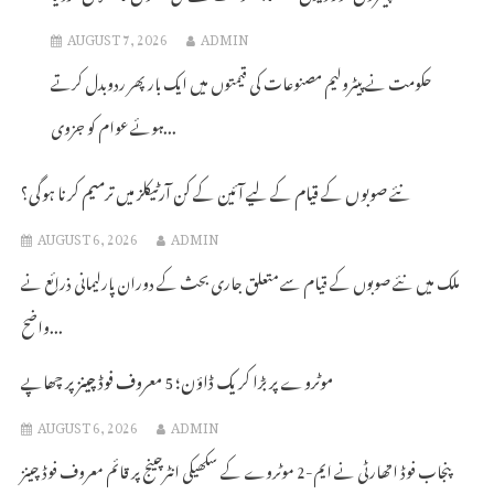
AUGUST 7, 2026
ADMIN
حکومت نے پیٹرولیم مصنوعات کی قیمتوں میں ایک بار پھر ردوبدل کرتے
ہوئے عوام کو جزوی...
نئے صوبوں کے قیام کے لیے آئین کے کن آرٹیکلز میں ترمیم کرنا ہوگی؟
AUGUST 6, 2026
ADMIN
ملک میں نئے صوبوں کے قیام سے متعلق جاری بحث کے دوران پارلیمانی ذرائع نے
واضح...
موٹروے پر بڑا کریک ڈاؤن؛ 5 معروف فوڈ چینز پر چھاپے
AUGUST 6, 2026
ADMIN
پنجاب فوڈ اتھارٹی نے ایم-2 موٹروے کے سکھیکی انٹرچینج پر قائم معروف فوڈ چینز