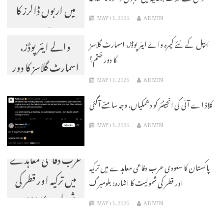
میں اربوں ڈالرز کا
MAY 13, 2026
ADMIN
ایپل کے نئے کیمرہ
مقدمہ
والے ایئر پوڈز،
ایپل کے نئے کیمرہ والے ایئر پوڈز، اسمارٹ گلاسز
کا دور ختم؟
اسمارٹ گلاسز کا دور
MAY 13, 2026
ADMIN
ختم؟
کلاڈ اے آئی کی انجینئر کو دھمکیاں، وجہ سامنے آگئی
MAY 13, 2026
ADMIN
پاکستان کا سعودی
عرب دفاعی معاہدے
پاکستان کا سعودی عرب دفاعی معاہدے میں ترکیہ
میں ترکیہ اور قطر کی
اور قطر کی شمولیت کا اشارہ: بلومبرگ
شمولیت کا اشارہ:
MAY 13, 2026
ADMIN
بلومبرگ