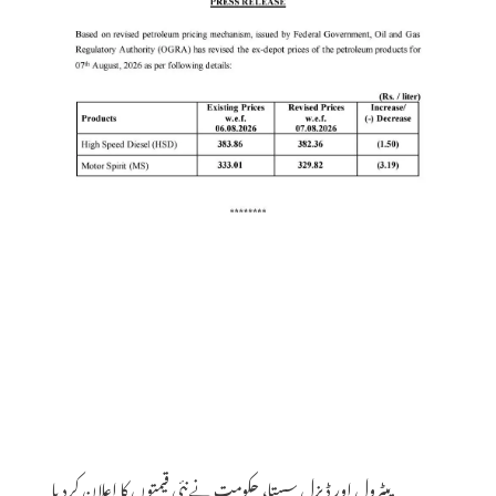
پیٹرول اور ڈیزل سستا، حکومت نے نئی قیمتوں کا اعلان کردیا