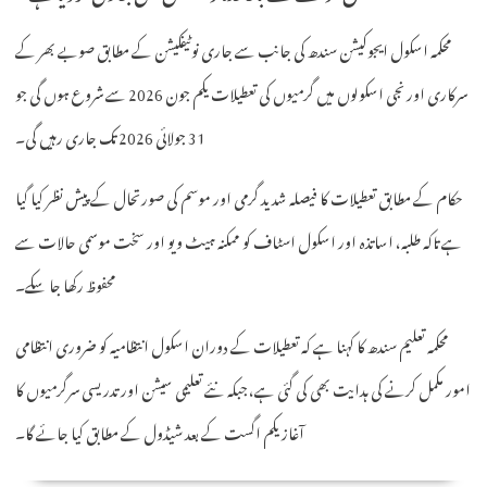
محکمہ اسکول ایجوکیشن سندھ کی جانب سے جاری نوٹیفکیشن کے مطابق صوبے بھر کے
سرکاری اور نجی اسکولوں میں گرمیوں کی تعطیلات یکم جون 2026 سے شروع ہوں گی جو
31 جولائی 2026 تک جاری رہیں گی۔
حکام کے مطابق تعطیلات کا فیصلہ شدید گرمی اور موسم کی صورتحال کے پیش نظر کیا گیا
ہے تاکہ طلبہ، اساتذہ اور اسکول اسٹاف کو ممکنہ ہیٹ ویو اور سخت موسمی حالات سے
محفوظ رکھا جا سکے۔
محکمہ تعلیم سندھ کا کہنا ہے کہ تعطیلات کے دوران اسکول انتظامیہ کو ضروری انتظامی
امور مکمل کرنے کی ہدایت بھی کی گئی ہے، جبکہ نئے تعلیمی سیشن اور تدریسی سرگرمیوں کا
آغاز یکم اگست کے بعد شیڈول کے مطابق کیا جائے گا۔