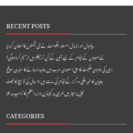
RECENT POSTS
پیٹرول اور ڈیزل سستا، حکومت نے نئی قیمتوں کا اعلان کردیا
نئے صوبوں کے قیام کے لیے آئین کے کن آرٹیکلز میں ترمیم کرنا ہوگی؟
زمین کی جزوی ملکیت کا حق؛ سعودی عرب میں جائیداد بنانے کا سنہری موقع
جاپان کا غیر ملکی ورکرز کے قیام کی مدت میں 5 سال کی توسیع کا فیصلہ
ٹیلی پرامپٹر میں خرابی پر کینیڈین وزیراعظم کا ٹرمپ پر طنز
CATEGORIES