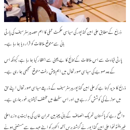
ذرائع کے مطابق علی امین گنڈاپور کی سیاسی حکمت عملی کا اہم حصہ بیرسٹر سیف کی پارٹی
بانی سے متوقع ملاقات کو قرار دیا جا رہا ہے۔
پارٹی قیادت سے اس ملاقات کے نتائج کا بے چینی سے انتظار کیا جا رہا ہے، کیونکہ اس
کے بعد صوبے کی سیاسی صورتحال میں اہم پیش رفت متوقع سمجھی جا رہی ہے۔
ذرائع کا مزید کہنا ہے کہ علی امین گنڈاپور بیرسٹر سیف کے ذریعے سیاسی صورتحال اپنے حق
میں موڑنے کی کوشش کر رہے ہیں اور اس سلسلے میں مختلف آپشنز پر غور جاری ہے۔
واضح رہے کہ پاکستان تحریک انصاف کے بانی چیئرمین عمران خان کی ہدایت پر وزیراعلیٰ
خیبرپختونخوا علی امین گنڈا پور نے گزشتہ برس آٹھ اکتوبر کو اپنے عہدے سے مستعفی ہونے