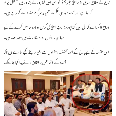
ذرائع کے مطابق سابق وزیراعلیٰ خیبر پختونخوا علی امین گنڈاپور نے پشاور میں مستقل قیام
کر لیا ہے اور آئندہ سیاسی حکمت عملی پر سرگرم مشاورت کر رہے ہیں۔
ذرائع کا کہنا ہے کہ علی امین گنڈاپور وزارتِ اعلیٰ کی کرسی دوبارہ حاصل کرنے کے لیے
سیاسی رابطوں اور مشاورت میں مصروف ہیں۔
اس مقصد کے لیے پارٹی کے اندر مختلف رہنماؤں سے بھی رابطے کیے جا رہے ہیں تاکہ
آئندہ کے لائحہ عمل پر اتفاقِ رائے پیدا کیا جا سکے۔