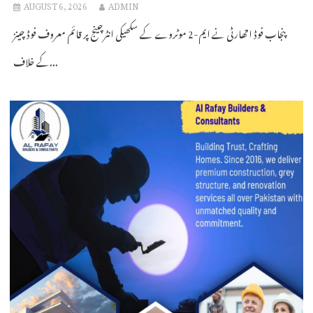
AUGUST 6, 2026
ADMIN
پنجاب فوڈ اتھارٹی نے ایم-2 موٹروے کے سکھیکی انٹرچینج پر قائم معروف فوڈ چینز
کے خلاف...