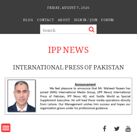
Skip
FRIDAY, AUGUST 7, 2026
to
BLOG
CONTACT
ABOUT
SIGN IN / JOIN
FORUM
content
IPP NEWS
INTERNATIONAL PRESS OF PAKISTAN