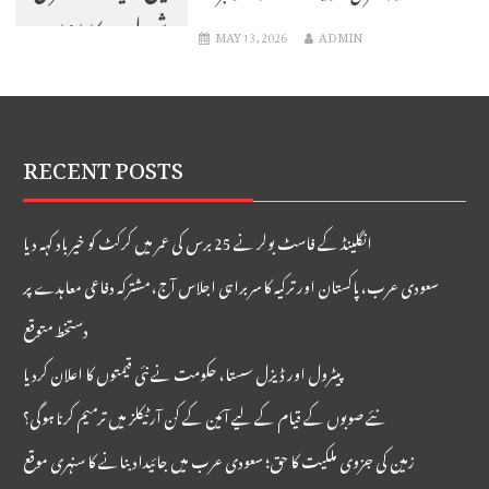
شمولیت کا اشارہ:
MAY 13, 2026
ADMIN
بلومبرگ
RECENT POSTS
انگلینڈ کے فاسٹ بولر نے 25 برس کی عمر میں کرکٹ کو خیر باد کہہ دیا
سعودی عرب، پاکستان اور ترکیہ کا سربراہی اجلاس آج، مشترکہ دفاعی معاہدے پر
دستخط متوقع
پیٹرول اور ڈیزل سستا، حکومت نے نئی قیمتوں کا اعلان کردیا
نئے صوبوں کے قیام کے لیے آئین کے کن آرٹیکلز میں ترمیم کرنا ہوگی؟
زمین کی جزوی ملکیت کا حق؛ سعودی عرب میں جائیداد بنانے کا سنہری موقع