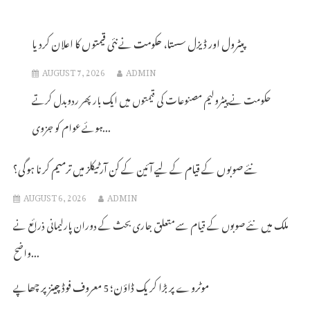
پیٹرول اور ڈیزل سستا، حکومت نے نئی قیمتوں کا اعلان کردیا
AUGUST 7, 2026
ADMIN
حکومت نے پیٹرولیم مصنوعات کی قیمتوں میں ایک بار پھر ردوبدل کرتے
ہوئے عوام کو جزوی...
نئے صوبوں کے قیام کے لیے آئین کے کن آرٹیکلز میں ترمیم کرنا ہوگی؟
AUGUST 6, 2026
ADMIN
ملک میں نئے صوبوں کے قیام سے متعلق جاری بحث کے دوران پارلیمانی ذرائع نے
واضح...
موٹروے پر بڑا کریک ڈاؤن؛ 5 معروف فوڈ چینز پر چھاپے