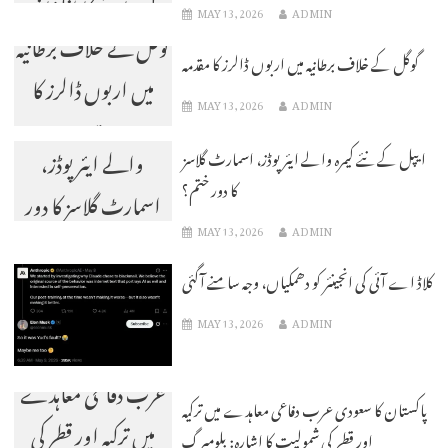
کیے جانے کا انکشاف
MAY 13, 2026
ADMIN
گوگل کے خلاف برطانیہ
گوگل کے خلاف برطانیہ میں اربوں ڈالرز کا مقدمہ
میں اربوں ڈالرز کا
MAY 13, 2026
ADMIN
ایپل کے نئے کیمرہ
مقدمہ
والے ایئر پوڈز،
ایپل کے نئے کیمرہ والے ایئر پوڈز، اسمارٹ گلاسز
کا دور ختم؟
اسمارٹ گلاسز کا دور
MAY 13, 2026
ADMIN
ختم؟
کلاڈ اے آئی کی انجینئر کو دھمکیاں، وجہ سامنے آگئی
MAY 13, 2026
ADMIN
پاکستان کا سعودی
عرب دفاعی معاہدے
پاکستان کا سعودی عرب دفاعی معاہدے میں ترکیہ
میں ترکیہ اور قطر کی
اور قطر کی شمولیت کا اشارہ: بلومبرگ