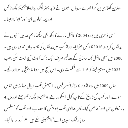
بہترین کھلاڑی بن کر ابھرے۔ یہاں انہوں نے 3 پریمیئر لیگز، اپنا پہلا چیمپئنز لیگ ٹائٹل
اور پہلا ’بیلون ڈی اور‘ ایوارڈ جیتا۔
اسی نوعمری میں یورو 2004 کا فائنل ہارنے کا دکھ بھی دیکھا تاہم بعد میں انہوں نے
پرتگال کو یورو 2016 کا ٹائٹل جتوایا۔ ورلڈ کپ میں پرتگال کی کامیابیاں محدود رہی ہیں۔
2006 میں سیمی فائنل تک رسائی کے بعد ٹیم صرف ایک ناک آؤٹ میچ جیت سکی، جب
2022 میں سوئٹزرلینڈ کو 6-1 سے شکست دی۔ اس میچ میں رونالڈو بینچ پر موجود تھے۔
سال 2009 میں رونالڈو ریکارڈ ٹرانسفر فیس پر اسپینش کلب ریال میڈرڈ میں شامل
ہوئے، اور کلب کی تاریخ کے ٹاپ گول اسکورر بنے، 4 چیمپئنز لیگ ٹائٹلز جیتے اور مزید 4
بار ’بیلون ڈی اور‘ حاصل کیا۔ پھر اطالوی کلب یووینٹس کا حصہ بنے اور کلب کو مسلسل
دو بار لیگ ’سیری اے‘ کا چیمپئن بننے میں اہم کردار ادا کیا۔