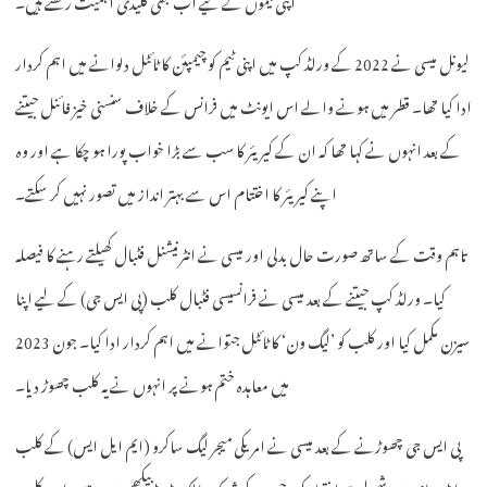
لیونل میسی نے 2022 کے ورلڈ کپ میں اپنی ٹیم کو چیمپئن کا ٹائٹل دلوانے میں اہم کردار
ادا کیا تھا۔ قطر میں ہونے والے اس ایونٹ میں فرانس کے خلاف سنسنی خیز فائنل جیتنے
کے بعد انہوں نے کہا تھا کہ ان کے کیریئر کا سب سے بڑا خواب پورا ہو چکا ہے اور وہ
اپنے کیریئر کا اختتام اس سے بہتر انداز میں تصور نہیں کر سکتے۔
تاہم وقت کے ساتھ صورت حال بدلی اور میسی نے انٹرنیشنل فٹبال کھیلتے رہنے کا فیصلہ
کیا۔ ورلڈ کپ جیتنے کے بعد میسی نے فرانسیسی فٹبال کلب (پی ایس جی) کے لیے اپنا
سیزن مکمل کیا اور کلب کو ’لیگ ون‘ کا ٹائٹل جتوانے میں اہم کردار ادا کیا۔ جون 2023
میں معاہدہ ختم ہونے پر انہوں نے یہ کلب چھوڑ دیا۔
پی ایس جی چھوڑنے کے بعد میسی نے امریکی میجر لیگ ساکرو (ایم ایل ایس) کے کلب
انٹر میامی میں شمولیت اختیار کی، جس کے شریک مالک ڈیوڈ بیکھم ہیں۔ میسی اس کلب