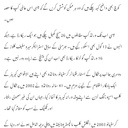
کوچ بھی واضح کہہ چکے ہیں کہ وہ ہر ممکن کوشش کریں گے کہ میسی اس عالمی کپ کا حصہ
ہوں۔
میسی اب تک ورلڈ کپ مقابلوں میں 26 میچ کھیل چکے ہیں جو ایک ریکارڈ ہے، جبکہ
انہوں نے 13 گول بھی اسکور کیے ہیں۔ جرمنی کے سابق اسٹرائیکر میروسلیف کلوز کے
16 ورلڈ کپ گولز کا ریکارڈ بھی اب ان کی پہنچ سے زیادہ دور نہیں ہے۔
دوسری جانب پرتگال کے اسٹار فٹبالر کرسٹیانو رونالڈو بھی اپنے بین الاقوامی کیریئر کے
ایک یادگار اختتام کے لیے پُرعزم ہیں۔ 41 سالہ رونالڈو نے 2002 میں پرتگال کے
کلب اسپورٹنگ لزبن سے اپنے پیشہ ورانہ کیریئر کا آغاز کیا، جہاں ان کی غیر معمولی رفتار
اور تکنیک نے سب کو متاثر کیا تھا۔
کرسٹیانو 2003 میں انگلش کلب مانچسٹر یونائیٹڈ میں پہلی مرتبہ شامل ہوئے اور دنیا کے