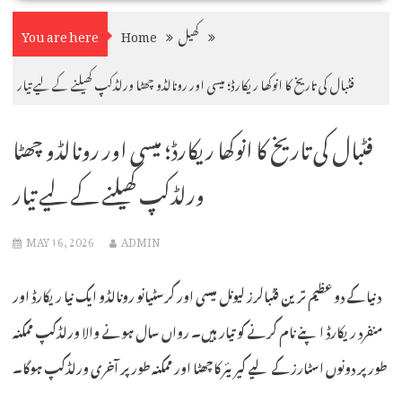
کھیل
Home
You are here
فٹبال کی تاریخ کا انوکھا ریکارڈ؛ میسی اور رونالڈو چھٹا ورلڈکپ کھیلنے کے لیے تیار
فٹبال کی تاریخ کا انوکھا ریکارڈ؛ میسی اور رونالڈو چھٹا
ورلڈکپ کھیلنے کے لیے تیار
MAY 16, 2026
ADMIN
دنیا کے دو عظیم ترین فٹبالرز لیونل میسی اور کرسٹیانو رونالڈو ایک نیا ریکارڈ اور
منفرد ریکارڈ اپنے نام کرنے کو تیار ہیں۔ رواں سال ہونے والا ورلڈکپ ممکنہ
طور پر دونوں اسٹارز کے لیے کیریئر کا چھٹا اور ممکنہ طور پر آخری ورلڈکپ ہوگا۔