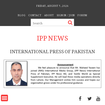
Skip
FRIDAY, AUGUST 7, 2026
to
BLOG
CONTACT
ABOUT
SIGN IN / JOIN
FORUM
content
IPP NEWS
INTERNATIONAL PRESS OF PAKISTAN