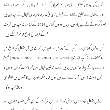
فٹبال کی دنیا میں گزشتہ دو دہائیوں سے حکمرانی کرنے والے پرتگال کے کرسٹیانو رونالڈو
اور ارجنٹائن سے تعلق رکھنے والے لیونل میسی ایک مرتبہ پھر عالمی فٹبال کے میدان میں
جلوہ گر ہونے کے لیے تیار ہیں، جہاں دونوں کھلاڑی 2026 کے فیفا ورلڈ کپ میں شرکت
کر کے ایک نئی تاریخ قائم کر سکتے ہیں۔
اگر یہ دونوں کھلاڑی ورلڈ کپ کے میچز میں میدان میں اترتے ہیں تو یہ فٹبال کی تاریخ میں
6 مختلف ورلڈ کپ ایڈیشنز (2006، 2010، 2014، 2018، 2022 اور 2026) کھیلنے
والے دنیا کے پہلے کھلاڑی بن جائیں گے۔ شائقینِ فٹبال اس ٹورنامنٹ کو ان دونوں کا
’دی لاسٹ ڈانس‘ قرار دے رہے ہیں کیوں کہ یہ ممکنہ طور پر ان کا آخری بین الاقوامی
ورلڈ کپ ہوگا۔
دونوں فٹبال لیجنڈز اس تاریخی ٹورنامنٹ میں شرکت کے لیے مکمل طور پر تیار ہیں اور
اپنی ٹیموں کے لیے اب بھی کلیدی اہمیت رکھتے ہیں۔