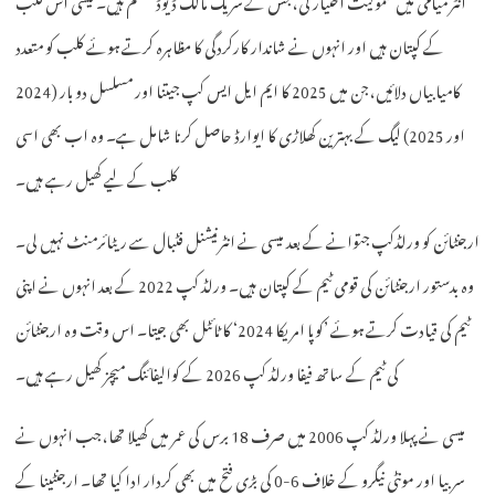
کے کپتان ہیں اور انہوں نے شاندار کارکردگی کا مظاہرہ کرتے ہوئے کلب کو متعدد
کامیابیاں دلائیں، جن میں 2025 کا ایم ایل ایس کپ جیتنا اور مسلسل دو بار (2024
اور 2025) لیگ کے بہترین کھلاڑی کا ایوارڈ حاصل کرنا شامل ہے۔ وہ اب بھی اسی
کلب کے لیے کھیل رہے ہیں۔
ارجنٹائن کو ورلڈکپ جتوانے کے بعد میسی نے انٹرنیشنل فٹبال سے ریٹائرمنٹ نہیں لی۔
وہ بدستور ارجنٹائن کی قومی ٹیم کے کپتان ہیں۔ ورلڈ کپ 2022 کے بعد انہوں نے اپنی
ٹیم کی قیادت کرتے ہوئے ’کوپا امریکا 2024‘ کا ٹائٹل بھی جیتا۔ اس وقت وہ ارجنٹائن
کی ٹیم کے ساتھ فیفا ورلڈ کپ 2026 کے کوالیفائنگ میچز کھیل رہے ہیں۔
میسی نے پہلا ورلڈ کپ 2006 میں صرف 18 برس کی عمر میں کھیلا تھا، جب انہوں نے
سربیا اور مونٹی نیگرو کے خلاف 6-0 کی بڑی فتح میں بھی کردار ادا کیا تھا۔ ارجنٹینا کے