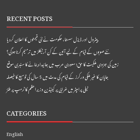
RECENT POSTS
پیٹرول اور ڈیزل سستا، حکومت نے نئی قیمتوں کا اعلان کردیا
نئے صوبوں کے قیام کے لیے آئین کے کن آرٹیکلز میں ترمیم کرنا ہوگی؟
زمین کی جزوی ملکیت کا حق؛ سعودی عرب میں جائیداد بنانے کا سنہری موقع
جاپان کا غیر ملکی ورکرز کے قیام کی مدت میں 5 سال کی توسیع کا فیصلہ
ٹیلی پرامپٹر میں خرابی پر کینیڈین وزیراعظم کا ٹرمپ پر طنز
CATEGORIES
English