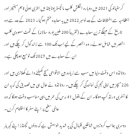
کرسٹیانو کی 2021 میں دوبارہ انگلش کلب مانچسٹر یونائیٹڈ میں انٹری ہوئی تاہم مینیجر اور
انتظامیہ سے اختلافات کے بعد نومبر 2022 میں یہ معاہدہ ختم ہوگیا۔ 2023 کے بعد سے وہ
تاریخ کے مہنگے ترین معاہدے (تقریباً 200 ملین یورو سالانہ) کے تحت سعودی کلب
النصر میں شامل ہوئے۔ وہ النصر کے لیے اب تک 100 سے زائد گول کر چکے ہیں اور
ان کے معاہدے میں 2027 تک توسیع ہوچکی ہے۔
رونالڈو اس وقت دنیا میں سب سے زیادہ بین الاقوامی میچ کھیلنے والے کھلاڑی ہیں اور
226 میچز میں اپنی ٹیم کی نمائندگی کر چکے ہیں۔ رونالڈو نے حال ہی میں تصدیق کی کہ یہ ان
کا آخری ورلڈ کپ ہوگا۔ ان کے بقول 41 برس کی عمر میں یہی مناسب وقت ہوگا کہ وہ
عالمی سطح پر اپنے سفر کا اختتام کریں۔
دوسری جانب کروڑوں شائقینِ فٹبال کی یہ شدید خواہش ہے کہ دونوں لیجنڈز اپنے کیریئر