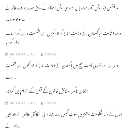
انٹرنیشنل فیڈریشن آف فٹ بال ایسوسی ایشن (فیفا) کے سابق صدر جوزف بلاٹر نے
موجودہ صدر...
دوسرا ٹیسٹ: پاکستان نے ویسٹ انڈیز کو 8 وکٹوں سے شکست دے کر حساب
برابر کردیا
AUGUST 5, 2026
ADMIN
دوسرے اور آخری ٹیسٹ میچ میں پاکستان نے ویسٹ انڈیز کو 8 وکٹوں سے شکست
دے...
افغان باکسر اسکاٹش خاتون کے قتل کے الزام میں گرفتار
AUGUST 5, 2026
ADMIN
یونان کے دارالحکومت ایتھنز میں سوٹ کیس سے ملنے والی اسکاٹش خاتون الزبتھ جین
راس کے...