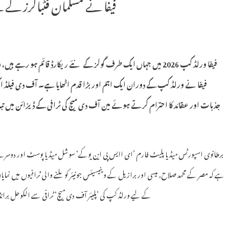
فیفا نے مسلمان فٹبالرز کے ل
فیفا ورلڈ کپ 2026 میں جہاں ایک طرف گولز کے نئے ریکارڈ قائم ہو رہے
فیفا نے ورلڈ کپ کے دوران ایک اہم اور بڑا قدم اٹھایا ہے۔ آف دی فیلڈ 
جذبات اور عقائد کا احترام کرتے ہوئے مین آف دی میچ کی ٹرافی کے ڈیزائن میں ت
برطانوی اسپورٹس میڈیا پلیٹ فارم ’ای اایس پی این یوکے‘ سوشل میڈیا پوسٹ اور دوسرے پ
ہے کہ مصر کے محمد صلاح, میسی اور برازیل کے وینیسیئس جونیئر کو ملنے والی ٹرافیوں میں نم
کے لیے ورلڈ کپ کی ’پلیئر آف دی میچ‘ ٹرافی سے الکوحل برانڈ کا 