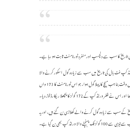
 تاریخ کا سب سے دلچسپ اور منفرد ٹورنامنٹ ثابت ہو رہا ہے۔
رلڈ کپ فٹ بال کی تاریخ میں سب سے زیادہ گول اسکور کرنے والا
ٹورنامنٹ بن چکا ہے۔ یہ نیا ریکارڈ امریکا اور ترکی کے درمیان کھیلے گئے میچ کے دوران اس وقت بنا جب میچ کا پہلا گول ہوا، جو اس ٹورنامنٹ کا 173 واں
ر اس نے قطر ورلڈ کپ کے 172 گولز کا پچھلا ریکارڈ توڑ دیا۔
یخ کے سب سے زیادہ گول کرنے والے کھلاڑی بن گئے ہیں، اور یہ