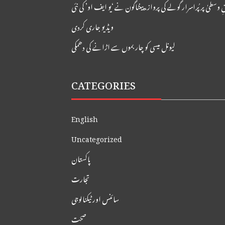
 وسطیٰ پر پُراسرار گولے کی پرواز، پینٹاگون نے ‘یو ایف او’ کی نئی
ویڈیو جاری کردی
لیونل میسی کو چار بموں سے اڑانے کی دھمکی
CATEGORIES
English
Uncategorized
پاکستان
تجارت
سائنس اور ٹیکنالوجی
صحت