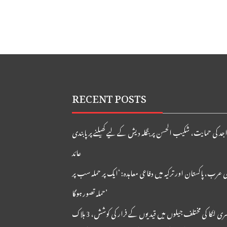
RECENT POSTS
اجد کی حمایت، شکیب الحسن پر بنگلہ دیش کے لیے کھیلنے پر پابندی
عائد
عرب، پاکستان اور ترکیہ میں دفاعی معاہدہ: ‘ایک پر حملہ سب پر
حملہ تصور ہوگا’
ری لنکا کی مختلف جیلوں میں قیدیوں کے فرار کی کوشش، 3 ہلاک