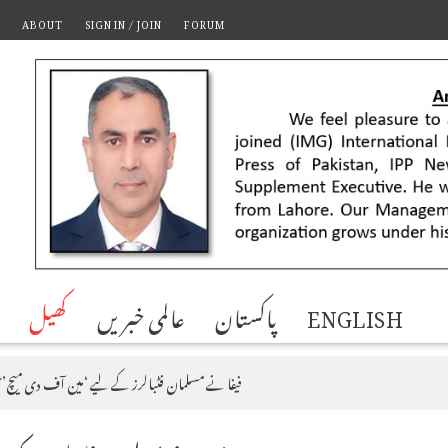
ABOUT
SIGN IN / JOIN
FORUM
ENGLISH
پاکستان
عالمی خبریں
کھیل
فیفا نے مسلمان فٹبالرز کے لیے ‘مین آف دی میچ’ ٹ