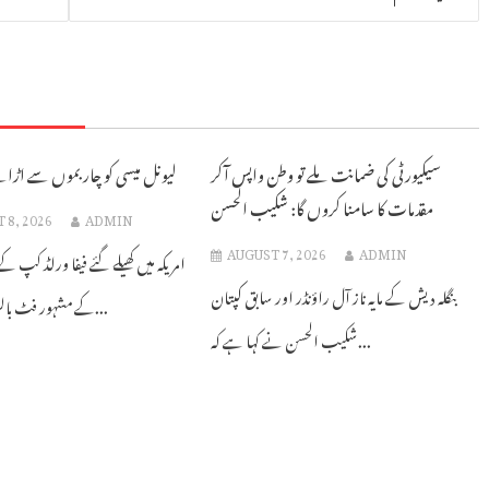
سیکیورٹی کی ضمانت ملے تو وطن واپس آکر
لیونل میسی کو چار بموں سے اڑان
مقدمات کا سامنا کروں گا: شکیب الحسن
 8, 2026
ADMIN
AUGUST 7, 2026
ADMIN
امریکہ میں کھیلے گئے فیفا ورلڈ کپ کے
بنگلہ دیش کے مایہ ناز آل راؤنڈر اور سابق کپتان
کے مشہور فٹ بالر لیونل میسی...
شکیب الحسن نے کہا ہے کہ...