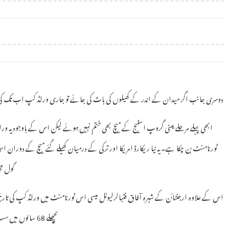
دوسری جانب اگر میدان کے اندر کے کھیلوں کی بات کی جائے تو جاری ورلڈ کپ اب تک کی
ابھی پہلے مرحلے یعنی گروپ اسٹیج کے میچ بھی ختم نہیں ہوئے لیکن اس کے باوجود یہ و
گول تھا او
اس کے علاوہ ارجنٹائن کے شہرہ آفاق فٹبالرلیونل میسی اس ٹورنامنٹ میں ورلڈ کپ کی تار
پچھلے 68 سالوں میں سب سے تیزی سے 100 گولز تک پہنچنے والا ورلڈ کپ بھی بن گیا ہے۔