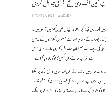
یے ‘مین آف دی میچ’ ٹرافی تبدیل کردی
JUNE 27, 2026
ADMIN
 ہیں، وہیں آف دی فیلڈ کچھ اہم تبدیلیاں بھی دیکھنے میں آ رہی ہیں۔
ایک رپورٹ کے مطابق فیفا نے مسلمان کھلاڑیوں کے مذہبی
بدیلی کی ہے۔ اب مسلمان فٹ بالرز کو دی جانے والی ٹرافی
سے شراب بنانے والی کمپنی کا لوگو ہٹا دیا گیا ہے۔
لیٹ فارمز میں سامنے آنے والی تصاویر میں واضح دیکھا جا سکتا
ایاں فرق موجود ہے، جو اس بات کی تصدیق کرتا ہے کہ مسلم فٹبالرز
لوگو ہٹا دیا گیا ہے تاکہ ان کے مذہبی عقائد کا احترام کیا جا سکے۔