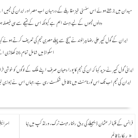
میدان میں بڑھتے ہوئے اس سنسنی خیز مقابلے کے درمیان اب مصر اور ایران کی ٹیمیں 
دونوں ٹیموں کے لیے بہت اہم ہے کیونکہ اس کے نتیجے سے ہی فیصلہ ہوگا کہ کون سی ٹ
ایران کے گول کیپر علی رضا بیرانوند نے میچ سے پہلے مصری ٹیم کی تعریف کرتے ہوئے کہ
اسکواڈ میں شامل تمام 26 کھلاڑی اتنے ہی باصلاحیت ہیں جتنا کہ ان کے اسٹار کھلاڑی محمد صلاح ہیں۔
ایرانی گول کیپر نے مزید کہا کہ ان کی ٹیم کا پورا دھیان صرف اپنے ملک کے لوگوں کو خوشی ف
ایران کی ٹیم اب تک اس ٹورنامنٹ میں ناقابل شکست رہی ہے، جہاں اس نے نیوزی لینڈ کے 
فرانس کے فٹبالر عثمان ڈیمبیلے کی برق رفتار ہیٹ ٹرک، ورلڈ کپ میں نیا
اسرائی
ریکارڈ قائم