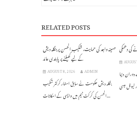
RELATED POSTS
ے کی دھمکی
حسینہ واجد کی حمایت، شکیب الحسن پر بنگلہ دیش
کے لیے کھیلنے پر پابندی عائد
AUGUST
AUGUST 8, 2026
ADMIN
 دوران دنیا
بنگلہ دیش حکومت نے سابق اسٹار کرکٹر شکیب
الحسن کی کرکٹ ٹیم میں واپسی کے امکانات...