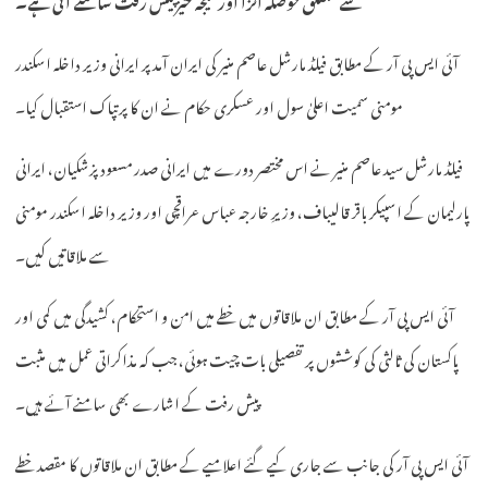
آئی ایس پی آر کے مطابق فیلڈ مارشل عاصم منیر کی ایران آمد پر ایرانی وزیر داخلہ اسکندر
مومنی سمیت اعلیٰ سول اور عسکری حکام نے ان کا پرتپاک استقبال کیا۔
فیلڈ مارشل سید عاصم منیر نے اس مختصر دورے میں ایرانی صدر مسعود پزشکیان، ایرانی
پارلیمان کے اسپیکر باقر قالیباف، وزیرِ خارجہ عباس عراقچی اور وزیر داخلہ اسکندر مومنی
سے ملاقاتیں کیں۔
آئی ایس پی آر کے مطابق ان ملاقاتوں میں خطے میں امن و استحکام، کشیدگی میں کمی اور
پاکستان کی ثالثی کی کوششوں پر تفصیلی بات چیت ہوئی، جب کہ مذاکراتی عمل میں مثبت
پیش رفت کے اشارے بھی سامنے آئے ہیں۔
آئی ایس پی آر کی جانب سے جاری کیے گئے اعلامیے کے مطابق ان ملاقاتوں کا مقصد خطے