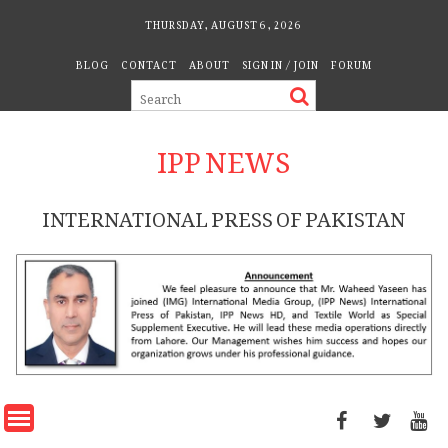
Skip
THURSDAY, AUGUST 6, 2026
to
BLOG
CONTACT
ABOUT
SIGN IN / JOIN
FORUM
content
IPP NEWS
INTERNATIONAL PRESS OF PAKISTAN