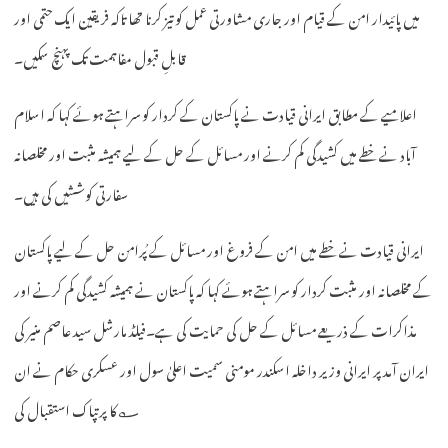
میں پائیدار امن کے قیام اور جاری مشاورتی عمل کو تیز کرنا تھا تاکہ فریقین ایک حتمی اور
قابلِ قبول مفاہمت تک پہنچ سکیں۔
اعلامیے کے مطابق ایرانی قیادت نے پاکستان کے کردار کو سراہتے ہوئے کہا کہ اسلام
آباد نے خطے میں کشیدگی کم کرنے اور مسائل کے حل کے لیے ہمیشہ مثبت اور مخلصانہ
سفارتی کوششیں کی ہیں۔
ایرانی قیادت نے خطے میں امن کے فروغ اور مسائل کے پُرامن حل کے لیے پاکستان
کے مخلصانہ اور مثبت کردار کو سراہتے ہوئے کہا کہ پاکستان نے ہمیشہ کشیدگی کم کرنے اور
مذاکرات کے ذریعے مسائل کے حل کی حمایت کی ہے۔فیلڈ مارشل سید عاصم منیر کی
ایران آمد پر ایرانی وزیر داخلہ اسکندر مومنی سمیت اعلیٰ سول اور عسکری حکام نے ان
کا پرتپاک استقبال کی؎