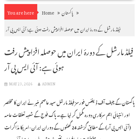
پاکستان
Home
You are here
فیلڈ مارشل کے دورۂ ایران میں حوصلہ افزا پیش رفت ہوئی ہے: آئی ایس پی آر
فیلڈ مارشل کے دورۂ ایران میں حوصلہ افزا پیش رفت
ہوئی ہے: آئی ایس پی آر
MAY 23, 2026
ADMIN
پاکستان کے چیف آف ڈیفنس فورسز فیلڈ مارشل سید عاصم منیر نے ایران کا مختصر
اور انتہائی اہم سرکاری دورہ مکمل کر لیا ہے۔ پاک فوج کے شعبہ تعلقات عامہ
(آئی ایس پی آر) کے مطابق گزشتہ 24 گھنٹوں کے دوران ایران-امریکا مذاکرات
سے متعلق حوصلہ افزا اور نتیجہ خیز پیش رفت سامنے آئی ہے۔