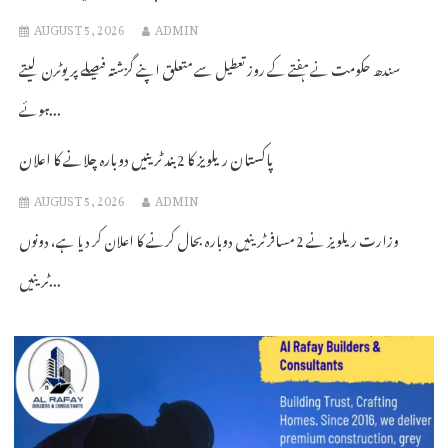
AUGUST 5, 2026
ADMIN
سندھ حکومت نے ہفتے کے روز تعطیل سے متعلق اپنے گزشتہ فیصلے پر یوٹرن لیتے
ہوئے...
پاکستان ریلویز کا 2 بند ٹرینیں دوبارہ چلانے کا اعلان
AUGUST 5, 2026
ADMIN
وزارت ریلویز نے 2 مسافر ٹرینیں دوبارہ بحال کرنے کا اعلان کر دیا ہے، دونوں
ٹرینیں...