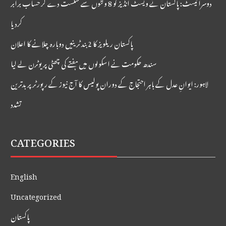
دوسرا ٹیسٹ: پاکستان نے ویسٹ انڈیز کو 8 وکٹوں سے شکست دے کر حساب برابر
کردیا
پاکستان ریلویز کا 2 بند ٹرینیں دوبارہ چلانے کا اعلان
سندھ حکومت نے اسکولوں میں ہفتے کی چھٹی پر یوٹرن لے لیا
لاہور: ایوانِ عدل کے باہر احتجاج کے دوران پولیس کا آج نیوز کے رپورٹر پر بدترین
تشدد
CATEGORIES
English
Uncategorized
پاکستان