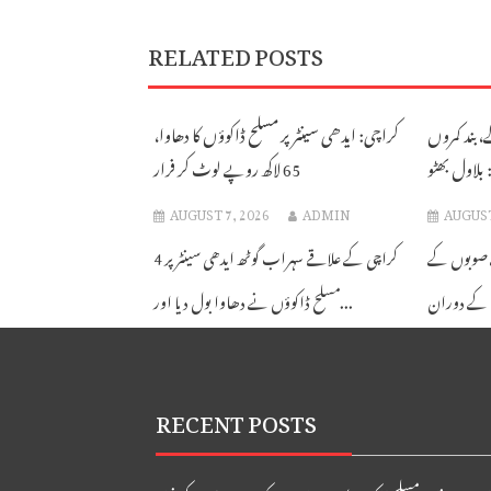
RELATED POSTS
بند کمروں
کراچی: ایدھی سینٹر پر مسلح ڈاکوؤں کا دھاوا،
بلاول بھٹو
65 لاکھ روپے لوٹ کر فرار
AUGUST 7, 2026
ADMIN
AUGUST
ے صوبوں کے
کراچی کے علاقے سہراب گوٹھ ایدھی سینٹر پر 4
مسلح ڈاکوؤں نے دھاوا بول دیا اور...
RECENT POSTS