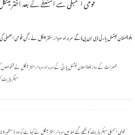
قومی اسمبلی سے استعفے کے بعد اختر مین
بلوچستان نیشنل پارٹی (بی این پی) کے سربراہ سردار اختر مینگل نے رکنِ قومی اسمبلی
سیکریٹریٹ ک