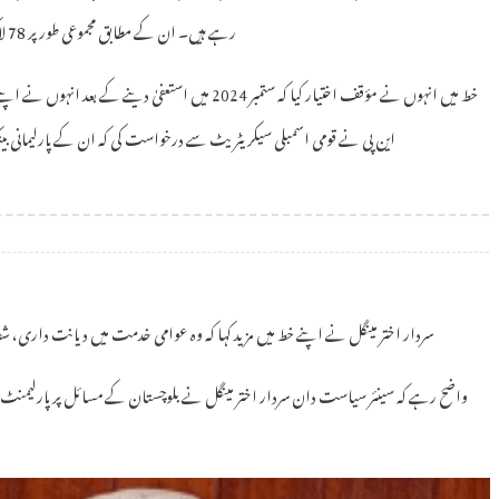
رہے ہیں۔ ان کے مطابق مجموعی طور پر 78 لاکھ 92 ہزار 725 روپے قومی خزانے میں واپس کیے جا رہے ہیں۔
خط میں انہوں نے مؤقف اختیار کیا کہ ستمبر 2024 میں استعف
این پی نے قومی اسمبلی سیکریٹریٹ سے درخواست کی کہ ان کے پارلیمانی بی
سردار اختر مینگل نے اپنے خط میں مزید کہا کہ وہ عوامی خدمت میں دیانت داری، 