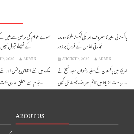
پاکستانی سفیر کا معروف امریکی ٹیکسٹائلز کا دورہ،
صوبے عوام کی مرضی سے بنیں گے، 
تجارتی تعاون کے فروغ پر زور
کے فیصلے قبول نہیں: 
 7, 2026
ADMIN
AUGUST 7, 2026
ADMIN
امریکا میں پاکستان کے سفیر رضوان سعید شیخ نے
ملک میں نئے انتظامی یونٹس اور نئ
ریاست انڈیانا میں قائم معروف ٹیکسٹائل کمپنی...
قیام سے متعلق جاری بحث کے دوران...
ABOUT US