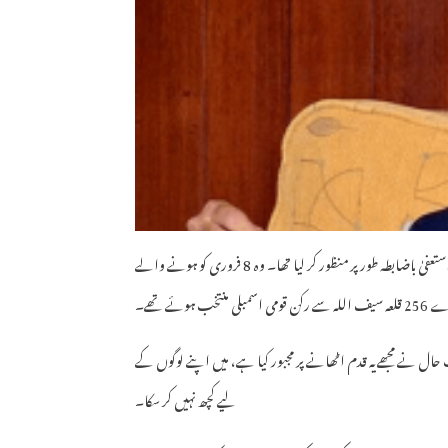
بعد ازاں اسپیکر قومی اسمبلی سردار ایاز صادق نے 11 فروری 2026 کو سردار اختر مینگل کا استعفیٰ باضابطہ طور پر منظور کر لیا تھا۔ وہ 8 فروری کو ہونے والے
ے تھے۔
ت حال نے مجھے یہ قدم اٹھانے پر مجبور کیا ہے، میں اپنے لوگوں کے
لیے کچھ نہیں کر سکا۔