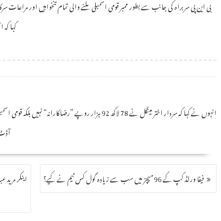
بی این پی سربراہ کی جانب سے بطور ممبر قومی اسمبلی ملنے والی تمام تنخواہیں اور مراعات
کہا کہ 
انہوں نے کہا کہ سردار اختر مینگل نے 78 لاکھ 92 ہزار روپے ”
آڈٹ 
فیفا ورلڈ کپ کے 96 میچز میں سب سے زیادہ گول کس ٹیم نے کیے؟