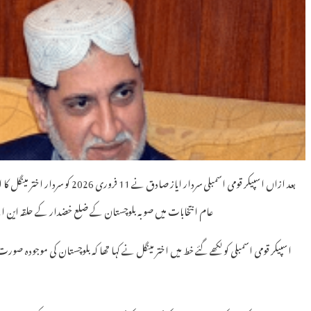
عام انتخابات میں صوبہ بلوچستان کے ضلع خضدار کے حلقہ این اے 256 قلعہ سیف اللہ سے رکن قومی اسمبلی منتخب ہوئ
اسپیکر قومی اسمبلی کو لکھے گئے خط میں اختر مینگل نے کہا تھا کہ بلوچستان کی موجودہ صور