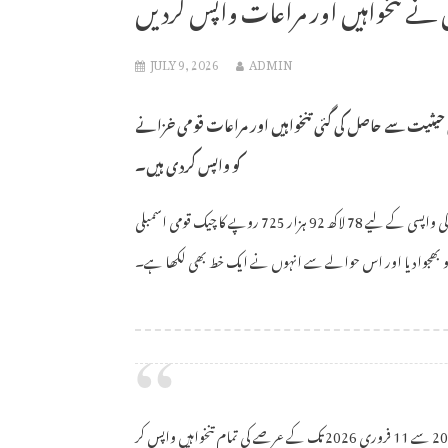
گل نے تنخواہیں اور مراعات واپس کردیں
JULY 9, 2026
ADMIN
 کی حیثیت سے حاصل کی گئی تنخواہیں اور مراعات قومی خزانے
کو واپس کردی ہیں۔
جمعرات کے روز بلوچستان نیشنل پارٹی کے سربراہ سردار اختر مینگل نے تنخواہوں کی واپسی کے لیے 78 لاکھ 92 ہزار 725 روپے کا چیک قومی اسمبلی
و بھجوادیا اور اس حوالے سے انہوں نے ایک خط بھی لکھا ہے۔
قومی اسمبلی سیکریٹریٹ کو لکھے گئے خط میں سردار اختر مینگل نے کہا ہے کہ وہ 3 ستمبر 2024 سے 11 فروری 2026 تک کے عرصے کی تمام تنخواہیں واپس کر