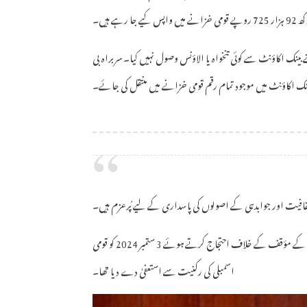
یٰ دینے کے بعد انہوں نے اپنے بینک اکاؤنٹ سے کوئی تنخواہ یا الاؤنس وصول نہیں کیا۔ سربراہ بی
نک اکاؤنٹ میں موجود تمام رقم قومی خزانے میں منتقل کی جائے۔
شفافیت اور جوابدہی کے اصولوں کی پاسداری کے لیے پُرعزم ہیں۔
واضح رہے کہ سینئر سیاست دان سردار اختر مینگل نے بلوچستان کے مسائل پر پارلیمنٹ کے مؤقف کے خلاف احتجاج کرتے ہوئے 3 ستمبر 2024 کو قومی
اسمبلی کی رکنیت سے استعفیٰ دے دیا تھا۔