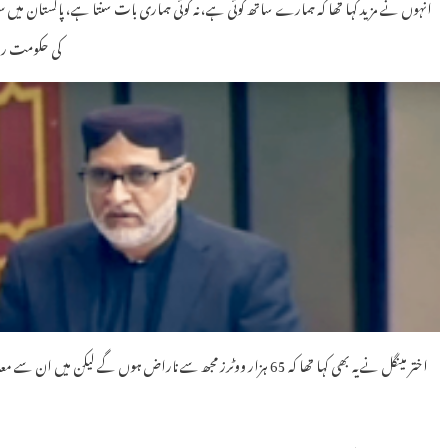
انہوں نے مزید کہا تھا کہ ہمارے ساتھ کوئی ہے، نہ کوئی ہماری بات سنتا ہے، پاکستان م
کی حکومت رہ 
اختر مینگل نے یہ بھی کہا تھا کہ 65 ہزار ووٹرز مجھ سے ناراض ہوں گے لیکن 