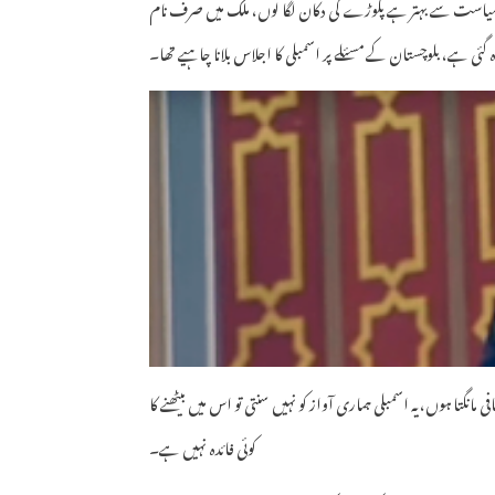
یں سیاست سے بہتر ہے پکوڑے کی دکان لگا لوں، ملک میں صرف نام
گئی ہے، بلوچستان کے مسئلے پر اسمبلی کا اجلاس بلانا چاہیے تھا۔
میں ان سے معافی مانگتا ہوں، یہ اسمبلی ہماری آواز کو نہیں سنتی تو اس میں بیٹھنے کا
کوئی فائدہ نہیں ہے۔