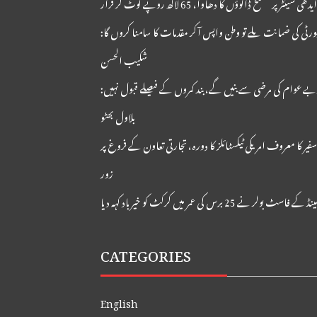
 سینٹر پر مسلح ڈاکوؤں کا دھاوا، 65 لاکھ روپے لوٹ کر فرار
ورٹی کی ضمانت ملے تو وطن واپس آکر مقدمات کا سامنا کروں گا:
شکیب الحسن
ے عوام کی مرضی سے بنیں گے، بند کمروں کے فیصلے قبول نہیں:
بلاول بھٹو
 سفیر کا معروف امریکی ٹیکسٹائلز کا دورہ، تجارتی تعاون کے فروغ پر
زور
 کے فاسٹ بولر نے 25 برس کی عمر میں کرکٹ کو خیر باد کہہ دیا
CATEGORIES
English