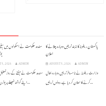
پاکستان ریلویز کا 2 بند ٹرینیں دوبارہ چلانے کا
سندھ حکومت نے اسکولوں میں ہفتے 
اعلان
یو
 5, 2026
ADMIN
AUGUST 5, 2026
ADMIN
وزارت ریلویز نے 2 مسافر ٹرینیں دوبارہ بحال
سندھ حکومت نے ہفتے کے روز تعطیل
کرنے کا اعلان کر دیا ہے، دونوں ٹرینیں...
اپنے گزشتہ فیصلے پر یوٹرن لیتے ہوئے...