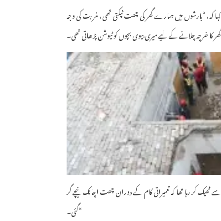
ہا کہ، “بارشوں میں ہمارے گھر کی چھت ٹپکتی تھی، غربت کی وجہ
سے ٹھیک کر رہا تھا کہ تعمیراتی کام کے دوران چھت اچانک نیچے گر
گئی۔“