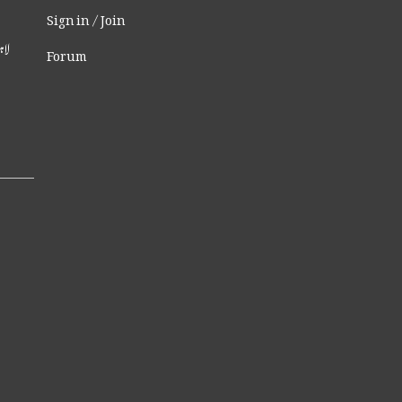
Sign in / Join
لاہ
Forum