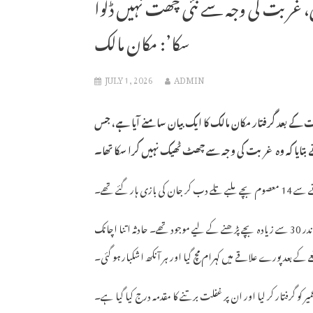
ھی، غربت کی وجہ سے نئی چھت نہیں ڈلوا
سکا’: مکان مالک
JULY 1, 2026
ADMIN
ت کے بعد گرفتار مکان مالک کا ایک بیان سامنے آیا ہے، جس
بتایا کہ وہ غربت کی وجہ سے چھٹ ٹھیک نہیں کرا سکا تھا۔
ر گئے تھے۔
یہ واقعہ منگل کی شام پونے پانچ بجے کے قریب پیش آیا، جب ایک تنگ گلی میں واقع گھر کے اندر 30 سے زیادہ بچے پڑھنے کے لیے موجود تھے۔ حادثہ اتنا اچانک
قعے کے بعد پورے علاقے میں کہرام مچ گیا اور ہر آنکھ اشکبار ہو گئی۔
گرفتار کر لیا اور ان پر غفلت برتنے کا مقدمہ درج کیا گیا ہے۔