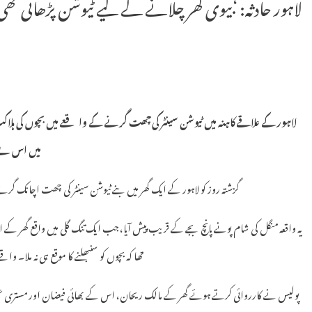
لاہور حادثہ: ‘بیوی گھر چلانے کے لیے ٹیوشن پڑھاتی ت
لاہور کے علاقے کاہنہ میں ٹیوشن سینٹر کی چھت گرنے کے واقعے میں بچوں کی ہلاک
میں اس نے 
گزشتہ روز کو لاہور کے ایک گھر میں بنے ٹیوشن سینٹر کی چھت اچانک گرنے سے 14 معصوم بچے ملبے تلے دب کر جان کی بازی ہا
تھا کہ بچوں کو سنبھلنے کا موقع ہی نہ ملا۔ وا
پولیس نے کارروائی کرتے ہوئے گھر کے مالک ریحان، اس کے بھائی فیضان اور مستری عمیر کو 