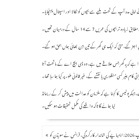
پنی مدد آپ کے تحت ملبے سے بچوں کو نکالا اور اسپتال پہنچایا۔
 تر بچوں کی عمریں 7 سے 14 سال کے درمیان تھیں۔
اجڑ گئے، حتیٰ کہ ایک ہی گھر کے تین بہن بھائی جاں بحق ہو گئے۔
ا ہے کہ یہ گھر جس علاقے میں ہے، وہ ڈی ایچ اے کے ماتحت آتا
تی کام بغیر کسی منظوری یا نقشے کے، غیر قانونی طور پر کیا جا رہا تھا۔
بکہ پولیس کا کہنا ہے کہ ملزمان کو عدالت میں پیش کر کے ریمانڈ
لیا جائے گا تاکہ واقعے کی مکمل تحقیقات ہو سکیں۔
POST
فیفا ورلڈ کپ 2026: ایمباپے کی شاندار کارکردگی، فرانس نے سویڈن کو