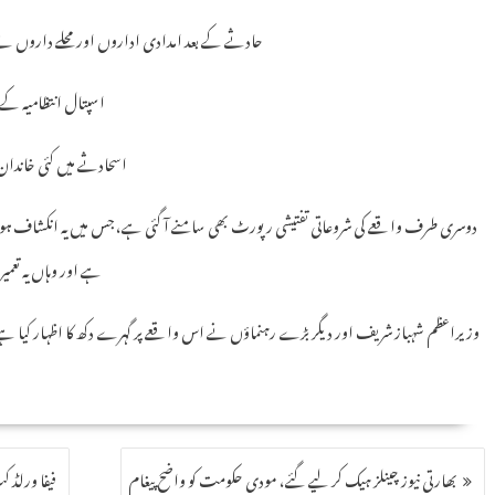
حادثے کے بعد امدادی اداروں اور محلے داروں نے ا
اسپتال انتظامیہ کے مطابق زیادہ
اسحادثے میں کئی خاندان 
دوسری طرف واقعے کی شروعاتی تفتیشی رپورٹ بھی سامنے آ گئی ہے، جس میں یہ انکشاف ہو
ہے اور وہاں یہ تعمیرا
وزیراعظم شہباز شریف اور دیگر بڑے رہنماؤں نے اس واقعے پر گہرے دکھ کا اظہار کیا ہے، ج
بھارتی نیوز چینلز ہیک کر لیے گئے، مودی حکومت کو واضح پیغام