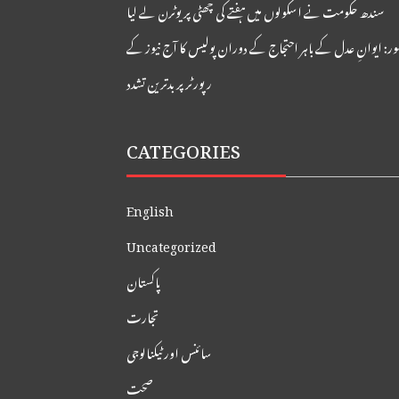
سندھ حکومت نے اسکولوں میں ہفتے کی چھٹی پر یوٹرن لے لیا
ور: ایوانِ عدل کے باہر احتجاج کے دوران پولیس کا آج نیوز کے
رپورٹر پر بدترین تشدد
CATEGORIES
English
Uncategorized
پاکستان
تجارت
سائنس اور ٹیکنالوجی
صحت