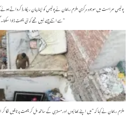
پولیس حراست میں موجود مرکزی ملزم ریحان نے پولیس کو اپنا بیان ریکارڈ کرواتے ہوئے ک
سے اتنے پیسے نہیں تھے کہ نئی چھت ڈلوا سکتا۔ گھر کا خرچہ چلانے کے لیے میری بیوی بچوں کو ٹیوشن پڑھاتی تھی۔“
ملزم ریحان نے کہا کہ ”میں اپنے بھائیوں اور مستری کے ساتھ مل کر چھت پر ٹائلیں لگا کر ا