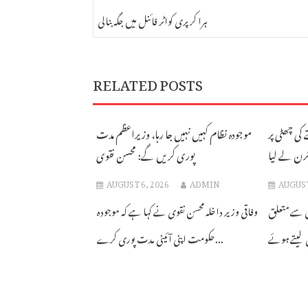
NAVIGATION
ہرا کر پری کواٹر فائنل میں جگہ بنالی
RELATED POSTS
کی چھٹی پر
موجودہ نظام کہیں نہیں جا رہا، وزیراعظم مدت
ٹرن لے لیا
پوری کریں گے: محسن نقوی
AUGUST 6, 2026
ADMIN
AUGUST
 سے متعلق
وفاقی وزیر داخلہ محسن نقوی نے کہا ہے کہ موجودہ
حکومت اپنی آئینی مدت پوری کرے...