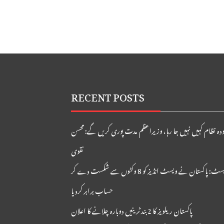
RECENT POSTS
دہ نظام کہیں نہیں جا رہا، وزیراعظم مدت پوری کریں گے: محسن
نقوی
دوسرا ٹیسٹ: پاکستان نے ویسٹ انڈیز کو 8 وکٹوں سے شکست دے کر
حساب برابر کردیا
پاکستان ریلویز کا 2 بند ٹرینیں دوبارہ چلانے کا اعلان