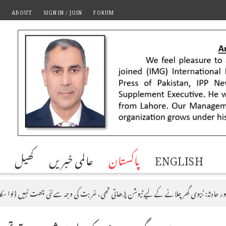
T
ABOUT
SIGN IN / JOIN
FORUM
ENGLISH
پاکستان
عالمی خبریں
کھیل
ور حادثہ: ‘بیوی گھر چلانے کے لیے ٹیوشن پڑھاتی تھی، غربت کی وجہ سے نئی چھت نہیں ڈلوا سک