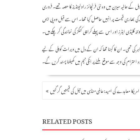
 ایس ایل کے حالیہ سیزن میں وہ نئی فرنچائز راولپنڈیز کا حصہ تھے۔ فروری
نیلامی کے دوران راولپنڈی کی ٹیم نے انہیں 5 کروڑ 40 لاکھ روپے کی بھاری قیمت پر انہیں حاصل کیا تھا۔ اس سے قبل وہ پی ایس
 ظاہر کی تھی۔ ان کا کہنا تھا کہ ان کے دل میں ویرات کوہلی کے لیے
 احترام کی وجہ سے موقع ملنے پر انکی ٹیم میں کھیلنا پسند کریں گے۔
POST
مریکا معاہدے کی امید: عالمی منڈی میں تیل کی قیمتیں گر گئیں
NAVIGATION
RELATED POSTS