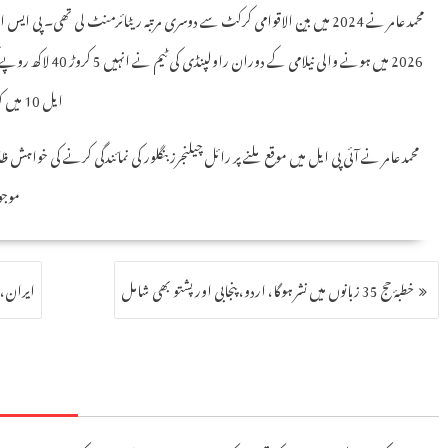
محمد عامر نے 2024 میں بین الاقوامی کرکٹ سے دوسری مرتبہ ریٹائرمنٹ لی تھی۔ پی
2026 میں ہونے والی 
ایل 10 میں کوئٹہ گلیڈی ایٹرز اور اس سے پہلے کراچی کنگز کی نمائندگی کر چکے ہیں۔
محمد عامر نے آئی پی ایل میں موقع ملنے پر رائل چیلنجرز بنگلور کی نمائندگی کرنے کی خواہش
موجود
خطبۂ حج 35 زبانوں میں نشر ہوگا، اردو، پنجابی اور پشتو بھی شامل
ایران، ا