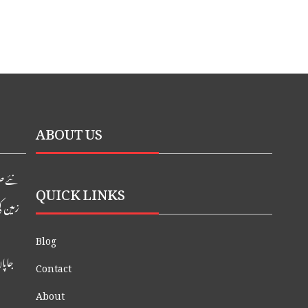
ABOUT US
نئے صو
QUICK LINKS
زمین ک
Blog
جاپان ک
Contact
About