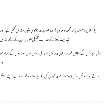
پاکستانی فاسٹ بالر محمد عامر کو باقاعدہ طور پر برطانوی شہریت مل گئی ہے ا
شہریت ملنے کے بعد اب تکنیکی طور پر ان کے لیے انڈین
میڈیا رپورٹس کے مطابق محمد عامر اپنی برطانوی نژاد اہلیہ نرجس خان اور بچوں کے ہمراہ ط
وقت
بدھ کے روز سوشل میڈیا پلیٹ فارم پر شیئر کی گئی ایک پوسٹ کو محمد عامر نے اپنے آ