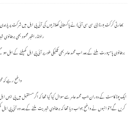
بھارتی کرکٹ بورڈ (بی سی سی آئی) نے پاکستانی کھلاڑیوں کی آئی پی ایل میں شرکت پر پابن
راؤنڈر اظہر محمود بھی برطانوی
برطانوی پاسپورٹ ملنے کے بعد اب محمد عامر بھی تکنیکی طور پر آئی پی ایل کھیلنے کے اہل ہو گ
واضح رہے کہ محمد
ایک پوڈ کاسٹ کے دوران جب محمد عامر سے سوال کیا گیا تھا کہ اگر مستقبل میں پی ایس ایل 
کریں گے؟ تو انہوں نے واضح جواب دیا تھا کہ برطانوی شہریت ملنے کے بعد وہ آئی پی ایل کھیل