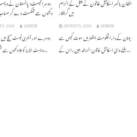
افغان باکسر اسکاٹش خاتون کے قتل کے الزام
میں گرفتار
وکٹوں سے شکست دے کر حساب بر
 5, 2026
ADMIN
AUGUST 5, 2026
ADMIN
یونان کے دارالحکومت ایتھنز میں سوٹ کیس سے
دوسرے اور آخری ٹیسٹ میچ میں پ
ملنے والی اسکاٹش خاتون الزبتھ جین راس کے...
ویسٹ انڈیز کو 8 وکٹوں سے شکست دے...