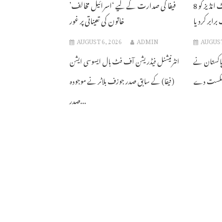
دوسرا ٹیسٹ: پاکستان نے ویسٹ انڈیز کو 8
فیفا کی صدارت کے لیے ‘اسرائیل مخالف’
ابر کردیا
خاتون کی تعیناتی پر غور
AUGUST 6, 2026
ADMIN
AUGUST
اکستان نے
انٹرنیشنل فیڈریشن آف فٹ بال ایسوسی ایشن
(فیفا) کے سابق صدر جوزف بلاٹر نے موجودہ
صدر...