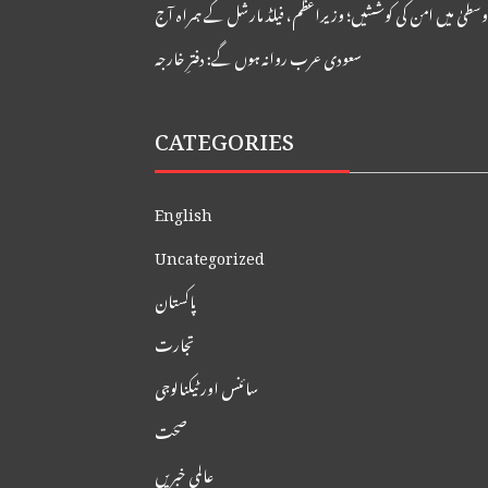
وسطیٰ میں امن کی کوششیں؛ وزیراعظم، فیلڈ مارشل کے ہمراہ آج
سعودی عرب روانہ ہوں گے: دفترِ خارجہ
CATEGORIES
English
Uncategorized
پاکستان
تجارت
سائنس اور ٹیکنالوجی
صحت
عالمی خبریں