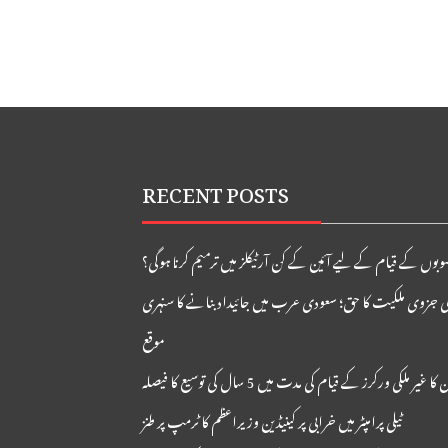
RECENT POSTS
بوں کے قیام کے لیے آئین کے کن آرٹیکلز میں ترمیم کرنا ہوگی؟
ی جزوی ملکیت کا حق؛ سعودی عرب میں جائیداد بنانے کا سنہری
موقع
ا غیر ملکی ورکرز کے قیام کی مدت میں 5 سال کی توسیع کا فیصلہ
ٹیلی پرامپٹر میں خرابی پر کینیڈین وزیراعظم کا ٹرمپ پر طنز