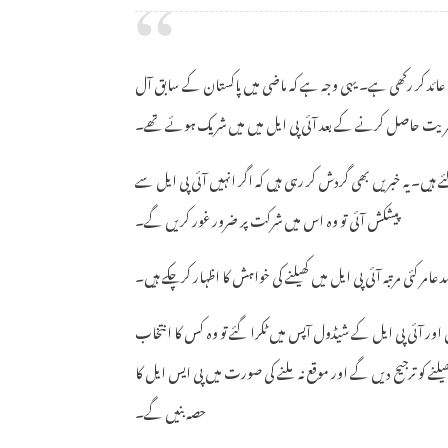
دی عائد کر رکھی ہے۔ یہی وجہ ہے کہ ماضی میں پاکستان کے سابق آل
 شہریت حاصل کرنے کے بعد آئی پی ایل میں میں شریک ہوئے تھے۔
ئے ہیں۔ یہ خبریں بھی گردش کر رہی ہیں کہ اگر انہیں آئی پی ایل سے
پیشکش آئی تو وہ اس میں شرکت پر ضرور غور کریں گے۔
 عامر کئی مرتبہ آئی پی ایل میں کھیلنے کی خواہش کا اظہار کرچکے ہیں۔
اور آئی پی ایل کے شیڈول آپس میں ٹکرا گئے تو وہ کس کا انتخاب
نے کو ترجیح دیں گے اور موقع نہ ملنے کی صورت میں پی ایس ایل کا
حصہ بنیں گے۔