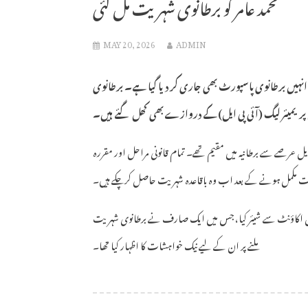
محمد عامر کو برطانوی شہریت مل گئی
MAY 20, 2026
ADMIN
ور انہیں برطانوی پاسپورٹ بھی جاری کر دیا گیا ہے۔ برطانوی
 پریمیئر لیگ (آئی پی ایل) کے دروازے بھی کھل گئے ہیں۔
ویل عرصے سے برطانیہ میں مقیم تھے۔ تمام قانونی مراحل اور مقررہ
 مکمل ہونے کے بعد اب وہ باقاعدہ شہریت حاصل کرچکے ہیں۔
فیشل اکاؤنٹ سے شیئر کیا، جس میں ایک صارف نے برطانوی شہریت
ملنے پر ان کے لیے نیک خواہشات کا اظہار کیا تھا۔