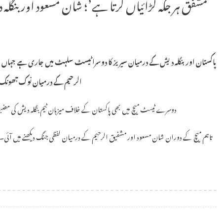
‘مشفق ہر جگہ لڑائیاں کرتا ہے’؛ شان مسعود اور بنگ
پاکستان اور بنگلہ دیش کے درمیان سیریز کا دوسرا ٹیسٹ سلہٹ میں جاری ہے جہاں قو
الرحیم کے درمیان نوک جھونک دی
دوسرے ٹیسٹ میچ میں بھی پاکستان کے خلاف میزبان ٹیم بنگلہ دیش کی مضبوط
تاہم میچ کے دوران شان مسعود اور مشفیق الرحیم کے درمیان لفظی جنگ دیکھنے میں آئی۔ ی