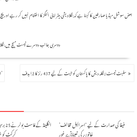
بعض سوشل میڈیا صارفین کا کہنا ہے کہ بنگلادیشی بیٹر اپنی اننگز کا اختتام نہیں کر رہے او
دوسری جانب دوسرے ٹیسٹ میچ میں بنگلادیش کو پاکستان کے خ
سلہٹ ٹیسٹ: بنگلہ دیش کا پاکستان کو جیت کے لیے 437 رنز کا بڑا ہدف
‘ایران میں فوج اتارنے سے امریکا میں سیاسی انقلاب کا خدشہ’
فیفا کی صدارت کے لیے ‘اسرائیل مخالف’
انگلینڈ کے
خاتون کی تعیناتی پر غور
کرکٹ کو خیر