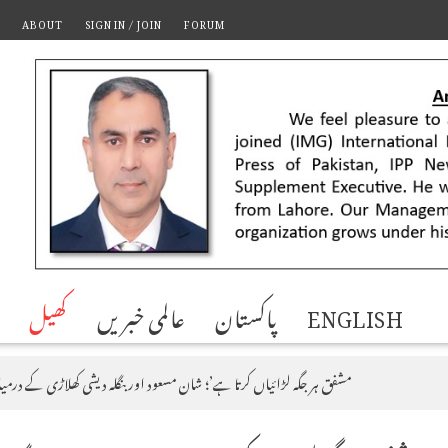
ABOUT
SIGN IN / JOIN
FORUM
ENGLISH
پاکستان
عالمی خبریں
کھیل
‘مشفق ہر جگہ لڑائیاں کرتا ہے’؛ شان مسعود اور بنگلہ دیشی کھلاڑی کے د