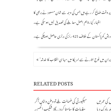
ر پچ پر وقت ضائع کر رہے ہیں جس کی وجہ سے شان مسعود نے برہمی کا
اظہار کیا، تاہم اصل معاملے کی تصدیق نہیں ہوسکی ہے۔
لاف 425 رنز کی برتری حاصل ہوچکی ہے۔
POST
NAVIGATION
RELATED POSTS
 فاسٹ بولر نے 25 برس کی عمر میں
سیکیورٹی کی ضمانت ملے تو وطن واپس آکر
 باد کہہ دیا
مقدمات کا سامنا کروں گا: شکیب الحسن