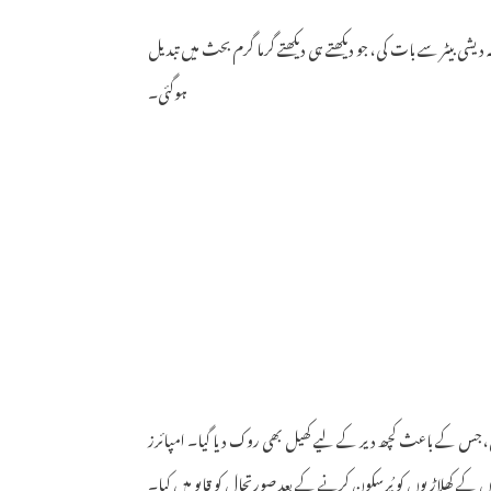
ی بیٹر سے بات کی، جو دیکھتے ہی دیکھتے گرما گرم بحث میں تبدیل
ہوگئی۔
ڑی، جس کے باعث کچھ دیر کے لیے کھیل بھی روک دیا گیا۔ امپائرز
 کے کھلاڑیوں کو پُرسکون کرنے کے بعد صورتحال کو قابو میں کیا۔