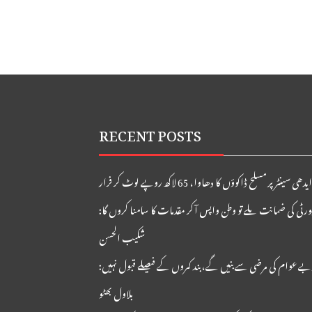
RECENT POSTS
 سینٹر پر مسلح ڈاکوؤں کا دھاوا، 65 لاکھ روپے لوٹ کر فرار
ورٹی کی ضمانت ملے تو وطن واپس آکر مقدمات کا سامنا کروں گا:
شکیب الحسن
ے عوام کی مرضی سے بنیں گے، بند کمروں کے فیصلے قبول نہیں:
بلاول بھٹو