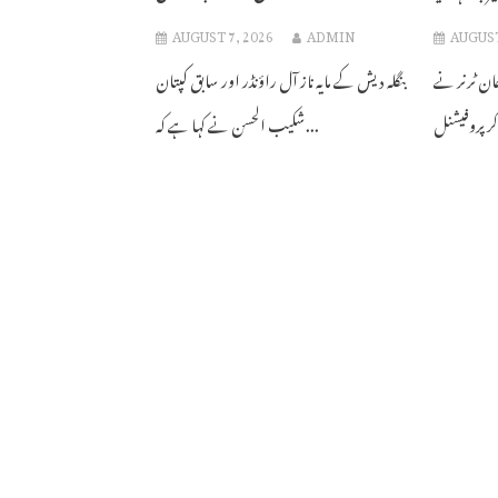
AUGUST 7, 2026
ADMIN
AUGUST
ولر جان ٹرنر نے
بنگلہ دیش کے مایہ ناز آل راؤنڈر اور سابق کپتان
شکیب الحسن نے کہا ہے کہ...