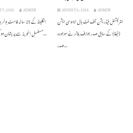
 7, 2026
ADMIN
AUGUST 6, 2026
ADMIN
انٹرنیشنل فیڈریشن آف فٹ بال ایسوسی ایشن
انگلینڈ کے 25 سالہ فاسٹ ب
(فیفا) کے سابق صدر جوزف بلاٹر نے موجودہ
مسلسل انجریز سے پریشان ہو کر پروفیشنل...
صدر...