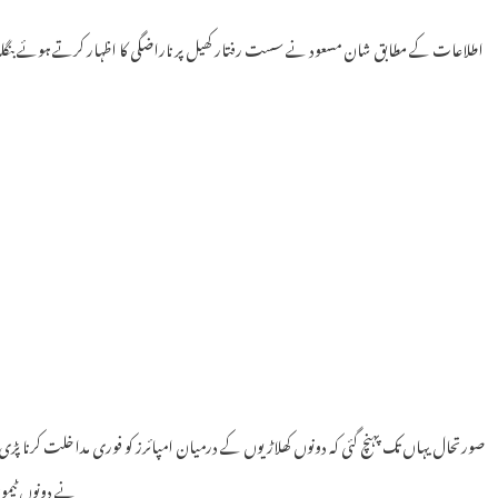
اطلاعات کے مطابق شان مسعود نے سست رفتار کھیل پر ناراضگی کا اظہار کرتے ہوئے بنگلہ دیش
صورتحال یہاں تک پہنچ گئی کہ دونوں کھلاڑیوں کے درمیان امپائرز کو فوری مداخلت کرنا پ
نے دونوں ٹیموں