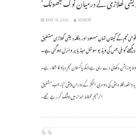
لہ دیشی کھلاڑی کے درمیان نوک جھونک
MAY 18, 2026
ADMIN
می ٹیم کے کپتان شان مسعود اور بنگلہ دیشی کھلاڑی مشفیق
کھنے کو ملی جس کی ویڈیو سوشل میڈیا پر وائرل ہوگئی ہے۔
 پوزیشن دکھائی دے رہی ہے جبکہ پاکستان ٹیم دباؤ کا شکار ہے۔
ہ واقعہ بنگلہ دیش کی دوسری اننگز کے دوران پیش آیا، جب مشفیق
الرحیم محتاط انداز میں بیٹنگ کر رہے تھے۔