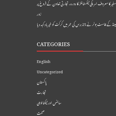
 سفیر کا معروف امریکی ٹیکسٹائلز کا دورہ، تجارتی تعاون کے فروغ پر
زور
 کے فاسٹ بولر نے 25 برس کی عمر میں کرکٹ کو خیر باد کہہ دیا
CATEGORIES
English
Uncategorized
پاکستان
تجارت
سائنس اور ٹیکنالوجی
صحت