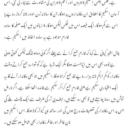
ہے، فکس ٹیکس اسکیم تاجروں اور انجم تاجران کی مشاورت سے تیار کی گئی، اس
آسان اسکیم کا اطلاق ان دکانداروں پر ہوگا، جن کا سالانہ ٹرن اوور 20 کروڑ روپے یا
اس سے کم ہوگا، ایک فیصد اس میں فکس ٹیکس ہوگا، 4 زبانوں میں ایک صفحہ کا سادہ
فارم موجود ہے، یہ سادہ الفاظ میں اسکیم ہے۔
بلال اظہر کیانی نے کہا کہ فارم جمع کرانے سے پہلے اگر کوئی ودہولڈنگ ٹیکس کٹوتی ہوئی
ہے تووہ بھی اس میں ایڈجسٹ ہوگا مگر ایک شرط ہے کہ گوشوارہ جمع کراتے وقت
دکاندار کو کم ازکم 25 ہزار روپے نقد جمع کرانا ہوگا، اسکیم میں جو بھی دکاندار آئے گا، یہ
ایک اختیاری سکیم ہے یعنی فارم جمع کراکر سکیم سے فائدہ اٹھاسکتا ہے، اگر نارمل
آپشن میں رہنا چاہتے ہیں تو بھی رہ سکتے ہیں، ایف بی آر کی طرف سے ایک پلیٹ ملے گی
جس پر اس دکاندار کی تفصیلات درج ہوں گی اور ساتھ ہی کیوآر کوڈ ہوگا، اس اسکیم میں
نان فائلر اور فائلر دکاندار بھی شامل ہوسکتے ہیں۔