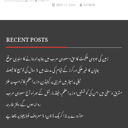
شمولیت کا اشارہ:
MAY 13, 2026
ADMIN
بلومبرگ
RECENT POSTS
زمین کی جزوی ملکیت کا حق؛ سعودی عرب میں جائیداد بنانے کا سنہری موقع
جاپان کا غیر ملکی ورکرز کے قیام کی مدت میں 5 سال کی توسیع کا فیصلہ
ٹیلی پرامپٹر میں خرابی پر کینیڈین وزیراعظم کا ٹرمپ پر طنز
مشرقِ وسطیٰ میں امن کی کوششیں؛ وزیراعظم، فیلڈ مارشل کے ہمراہ آج سعودی عرب
روانہ ہوں گے: دفترِ خارجہ
موٹروے پر بڑا کریک ڈاؤن؛ 5 معروف فوڈ چینز پر چھاپے