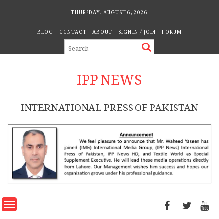
Skip
THURSDAY, AUGUST 6, 2026
to
BLOG
CONTACT
ABOUT
SIGN IN / JOIN
FORUM
content
IPP NEWS
INTERNATIONAL PRESS OF PAKISTAN