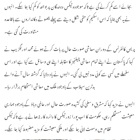
بجائے اسے کم کرنے کی ہے تاکہ موجودہ ٹیکس دہندگان پر بوجھ کو کم کیا جا سکے۔ انہوں
نے یہ بھی بتایا کہ اس اسکیم کو حتمی شکل دینے سے پہلے چھوٹے دکانداروں سے باقاعدہ
مشاورت کی گئی ہے۔
پریس کانفرنس کے دوران معاشی صورت حال پر بات کرتے ہوئے محمد اورنگزیب نے
کہا کہ پاکستان نے اپنے تمام معاشی چیلنجز کا مقابلہ اپنے ہی وسائل سے کیا ہے اور اس
سلسلے میں کسی سے کوئی مدد نہیں لی گئی۔ انہوں نے یاد دلایا کہ گزشتہ سال آنے والے
بدترین سیلاب کے باوجود ملک میں معاشی استحکام برقرار رہا۔
انہوں نے مزید کہا کہ مشرقِ وسطیٰ کی کشیدہ صورت حال اور عالمی دباؤ کے باوجود ہماری
معیشت مستحکم رہی، حکومت کا اب پورا زور ٹیکس کا دائرہ کار بڑھانے پر ہے تاکہ ٹیکس
نظام میں وسعت لائی جا سکے اور ملکی معیشت کو مزید مضبوط کیا جا سکے۔