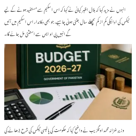
انہوں نے مزید کہا کہ بلال اظہر کیانی نے کہا کہ اس اسکیم سے مستفید ہونے کے لیے
ٹیکس کی ادائیگی کم از کم پچھلے سال جتنی ہونی چاہیے، جو بھی دکاندار اس اسکیم میں آئیں
گے انہیں پی او ایس سے استثنیٰ مل جائے گا۔
وزیرِ خزانہ محمد اونگزیب نے واضح کیا کہ حکومت کی پالیسی ٹیکس کی شرح بڑھانے کی