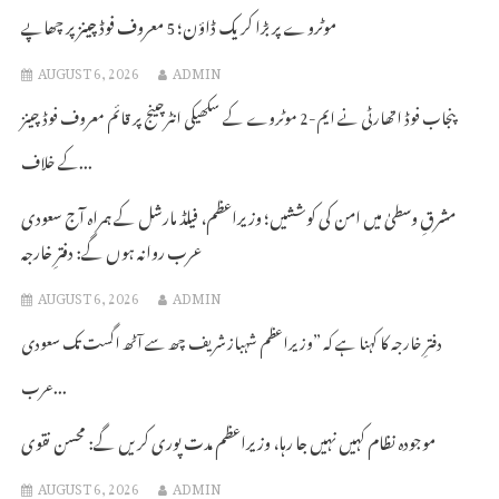
موٹروے پر بڑا کریک ڈاؤن؛ 5 معروف فوڈ چینز پر چھاپے
AUGUST 6, 2026
ADMIN
پنجاب فوڈ اتھارٹی نے ایم-2 موٹروے کے سکھیکی انٹرچینج پر قائم معروف فوڈ چینز
کے خلاف...
مشرقِ وسطیٰ میں امن کی کوششیں؛ وزیراعظم، فیلڈ مارشل کے ہمراہ آج سعودی
عرب روانہ ہوں گے: دفترِ خارجہ
AUGUST 6, 2026
ADMIN
دفترِ خارجہ کا کہنا ہے کہ ”وزیراعظم شہباز شریف چھ سے آٹھ اگست تک سعودی
عرب...
موجودہ نظام کہیں نہیں جا رہا، وزیراعظم مدت پوری کریں گے: محسن نقوی
AUGUST 6, 2026
ADMIN