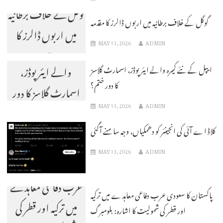
گوگل کے خلاف برطانیہ
گوگل کے خلاف برطانیہ میں اربوں ڈالرز کا مقدمہ
میں اربوں ڈالرز کا
MAY 13, 2026
ADMIN
ایپل کے نئے کیمرہ
مقدمہ
والے ایئر پوڈز،
ایپل کے نئے کیمرہ والے ایئر پوڈز، اسمارٹ گلاسز
کا دور ختم؟
اسمارٹ گلاسز کا دور
MAY 13, 2026
ADMIN
ختم؟
کلاڈ اے آئی کی انجینئر کو دھمکیاں، وجہ سامنے آگئی
MAY 13, 2026
ADMIN
پاکستان کا سعودی
عرب دفاعی معاہدے
پاکستان کا سعودی عرب دفاعی معاہدے میں ترکیہ
میں ترکیہ اور قطر کی
اور قطر کی شمولیت کا اشارہ: بلومبرگ