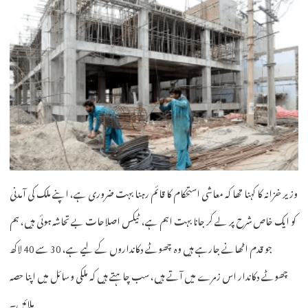
وزیر خزانہ کا کہنا تھا کہ معاشی استحکام کا قائم رہنا بہت ضروری ہے، اپنے ملک کی آمدنی
کو ایک خاص شرح پر لے کر جانا بہت اہم ہے، ٹیکس اصلاحات بے تحاشہ ہوئی ہیں، ہم
جو قدم اٹھانے جارہے ہیں وہ چھوٹے دکانداروں کے لیے ہے، 30 سے 40 لاکھ
چھوٹے دکاندار اس زمرے میں آتے ہیں، سب چاہتے ہیں کہ ملکی وسائل میں اپنا حصہ
ملائیں۔