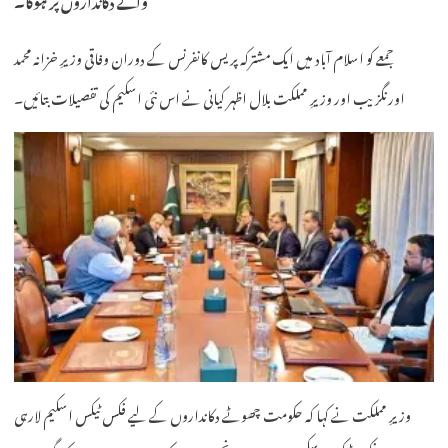
جمعے کو اسلام آباد میں ایک مشترکہ پریس کانفرنس کے دوران وفاقی وزیرِ خزانہ محمد
اورنگزیب اور وزیرِ مملکت بلال اظہر کیانی نے اس نئی اسکیم کی تفصیلات بتائیں۔
وزیرِ مملکت نے کہا کہ حکومت چھوٹے دکانداروں کے لیے فکس ٹیکس اسکیم لارہی