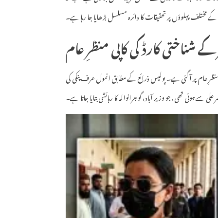
ے مختلف پہلوؤں پر تحقیقات کا دائرہ مسلسل بڑھایا جا رہا ہے۔
 کے شناختی کارڈ کی کاپی منظرِ عام
منظرِ عام پر آ گئی ہے۔ پولیس ذرائع کے مطابق انمول عرف پنکی کی
 علی سے ہوئی تھی، جو وزیر آباد، گوجرانوالہ کا رہائشی بتایا جاتا ہے۔