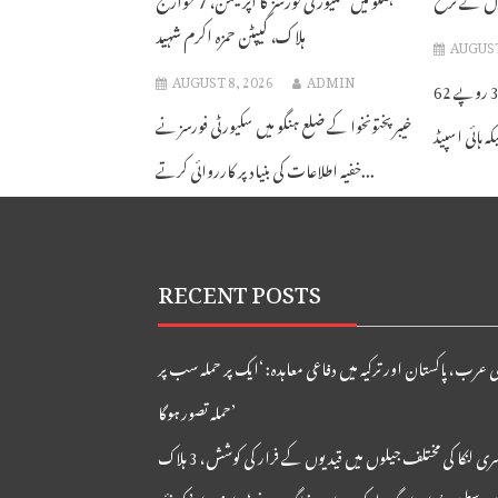
ہلاک، کیپٹن حمزہ اکرم شہید
AUGUST
AUGUST 8, 2026
ADMIN
پاکستان میں آج پیٹرول کی قیمت 327 روپے 62
خیبر پختونخوا کے ضلع ہنگو میں سکیورٹی فورسز نے
خفیہ اطلاعات کی بنیاد پر کارروائی کرتے...
RECENT POSTS
عرب، پاکستان اور ترکیہ میں دفاعی معاہدہ: ‘ایک پر حملہ سب پر
حملہ تصور ہوگا’
ری لنکا کی مختلف جیلوں میں قیدیوں کے فرار کی کوشش، 3 ہلاک