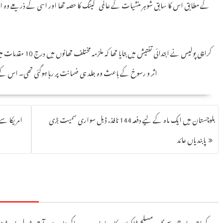
کے مطابق اس کا سابق شوہر منشیات کے عالمی گینگ کا حصہ تھا اور اسی کے ذریعے وہ اس 
اثر و رسوخ کے باعث وہ جلد ہی ضمانت پر رہا ہوگئی تھی۔ اس کے 
بلوچستان میں ایک ماہ کے لیے دفعہ 144 نافذ، ڈبل سواری سمیت بڑی
پابندیاں عائد
کراچی: ایدھی سینٹر پر مسلح ڈاکوؤں کا دھاوا،
پاکستان میں آج پیٹرول اور ڈ