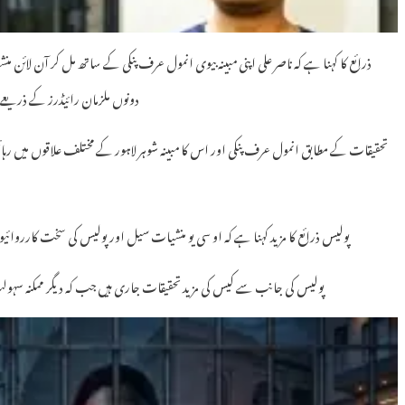
ذرائع کا کہنا ہے کہ ناصر علی اپنی مبینہ بیوی انمول عرف پنکی کے ساتھ مل کر آن لا
دونوں ملزمان رائیڈرز کے ذریعے
تحقیقات کے مطابق انمول عرف پنکی اور اس کا مبینہ شوہر لاہور کے مختلف علاقوں میں رہ
پولیس ذرائع کا مزید کہنا ہے کہ او سی یو منشیات سیل اور پولیس کی سخت کارروائیوں 
پولیس کی جانب سے کیس کی مزید تحقیقات جاری ہیں جب کہ دیگر ممکنہ سہول