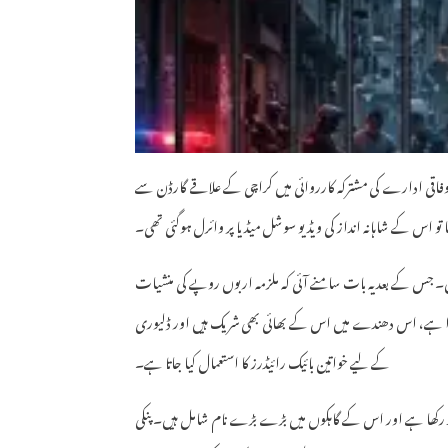
ام سے مشہور انمول عرف پنکی کو 12 مئی کو پولیس اور وفاقی ادارے کی مشترکہ کارروائی میں کراچی کے علاقے گارڈن سے
ا تو اس کے شاہانہ انداز کی ویڈیو سوشل میڈیا پر وائرل ہوگئی تھی۔
ں۔ جس کے بعد یہ بات سامنے آئی کہ ملزمہ اربوں روپے کی منشیات
ا ہے، اس دھندے میں اس کے بھائی بھی شریک ہیں اور ڈلیوری
کے لیے خواتین بائیک رائیڈرز کا استعمال کیا جاتا ہے۔
چ کر رکھا ہے اور اس کے گاہکوں میں بڑے بڑے نام شامل ہیں۔ پنکی