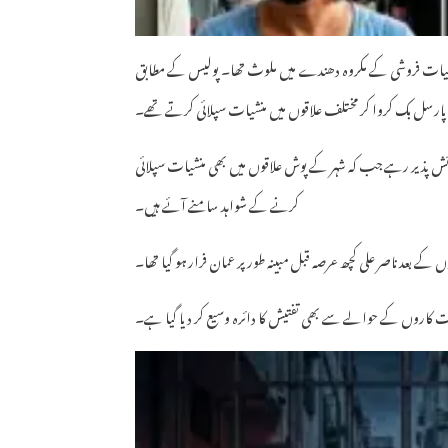
ئن منشیات فروشی کے مکروہ دھندے میں ملوث تھا۔ پولیس کے مطابق
 پارسل بک کروا کر مختلف علاقوں میں منشیات سپلائی کرتے تھے۔
ائش پذیر رہے جب کہ شہر کے پوش علاقوں میں بھی منشیات سپلائی
کرنے کے شواہد سامنے آئے ہیں۔
کے بعد ناصر علی کچھ عرصہ قبل مبینہ طور پر عمان فرار ہو گیا تھا۔
ت کاروں کے حوالے سے بھی تفتیش کا دائرہ وسیع کر دیا گیا ہے۔