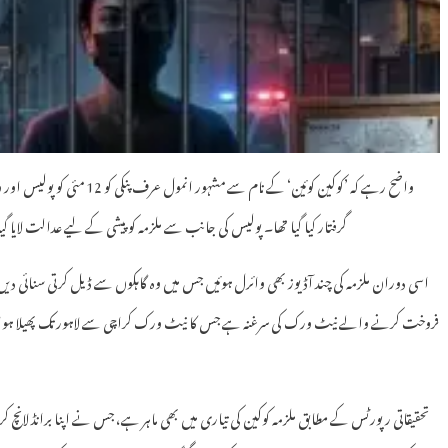
واضح رہے کہ ’کوکین کوئین‘ کے ن
گرفتار کیا گیا تھا۔ پولیس کی جانب سے ملزمہ کو پیشی کے لیے عدالت لایا گی
اسی دوران ملزمہ کی چند آڈیوز بھی وائرل ہوئیں جس میں وہ گاہکوں سے ڈیل کرتی سنائی دی
فروخت کرنے والے نیٹ ورک کی سرغنہ ہے جس کا نیٹ ورک کراچی سے لاہور تک پھیلا ہو
تحقیقاتی رپورٹس کے مطابق ملزمہ کوکین کی تیاری میں بھی ماہر ہے، جس نے اپنا برانڈ لان