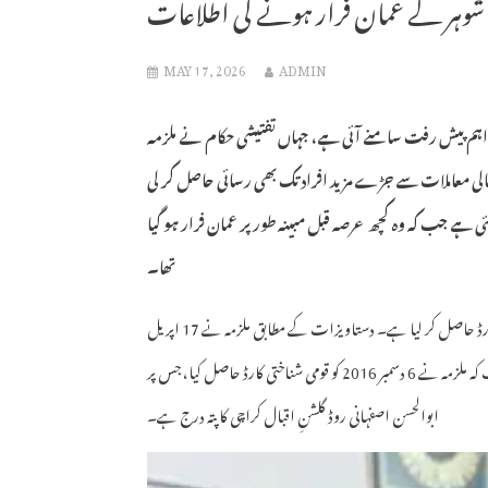
ر، شوہر کے عمان فرار ہونے کی اطلاعات
MAY 17, 2026
ADMIN
 اہم پیش رفت سامنے آئی ہے، جہاں تفتیشی حکام نے ملزمہ
لی معاملات سے جڑے مزید افراد تک بھی رسائی حاصل کر لی
ئی ہے جب کہ وہ کچھ عرصہ قبل مبینہ طور پر عمان فرار ہو گیا
تھا۔
تحقیقاتی ذرائع کے مطابق تفتیشی ٹیم نے انمول عرف پنکی کا شناختی کارڈ اور پاسپورٹ ریکارڈ حاصل کر لیا ہے۔ دستاویزات کے مطابق ملزمہ نے 17 اپریل
2018 کو کراچی سے پاسپورٹ بنوایا تھا، جو 17 اپریل 2023 کو ایکسپائر ہو چکا ہے جب کہ ملزمہ نے 6 دسمبر 2016 کو قومی شناختی کارڈ حاصل کیا، جس پر
ابوالحسن اصفہانی روڈ گلشنِ اقبال کراچی کا پتہ درج ہے۔