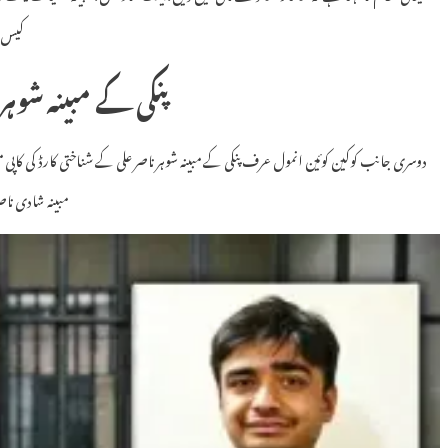
کیس ک
پنکی کے مبینہ شوہر
دوسری جانب کوکین کوئین انمول عرف پنکی کے مبینہ شوہر ناصر علی کے شناختی کارڈ کی کاپی 
مبینہ شادی ناصر