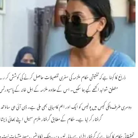
ذرائع کا کہنا ہے کہ تفتیشی حکام ملزمہ کی سفری تفصیلات حاصل کرنے کی کوشش کر رہے 
متعلق شواہد اکٹھے کیے جا سکیں۔ اس کے علاوہ ملزمہ کے اہل خانہ کے پاسپورٹ
دوسری طرف پنکی کیس میں پولیس کو ایک اور اہم کامیابی بھی ملی ہے۔ ڈی آئی جی ساؤتھ ا
گرفتار کر لیا ہے۔ حکام کے مطابق گرفتار ملزم سہیل اپنے بھائی ذیشا
تحقیقاتی حکام کا کہنا ہے کہ گرفتار افراد سے مالی لین دین، بینک اکاؤنٹس، مبینہ منشیا