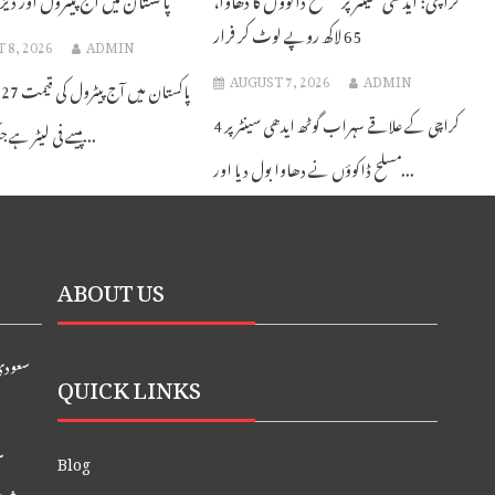
65 لاکھ روپے لوٹ کر فرار
 8, 2026
ADMIN
AUGUST 7, 2026
ADMIN
کراچی کے علاقے سہراب گوٹھ ایدھی سینٹر پر 4
پیسے فی لیٹر ہے جبکہ ہائی اسپیڈ...
مسلح ڈاکوؤں نے دھاوا بول دیا اور...
ABOUT US
سعودی 
QUICK LINKS
س
Blog