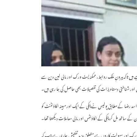
ہیں تاکہ بیرونِ ملک روابط، ممکنہ نیٹ ورک اور مالی لین دین سے
س اور شناختی دستاویزات کی تفصیلات بھی حاصل کی جا رہی ہیں۔
سد رضا کے مطابق پولیس نے پنکی کے ایک اور مبینہ اکاؤنٹنٹ کو
ن کے ساتھ مل کر پنکی کے اکاؤنٹس اور مالی معاملات دیکھتا تھا۔
ت نیٹ ورک اور سہولت کاروں سے متعلق مزید تفتیش جاری ہے جب کہ