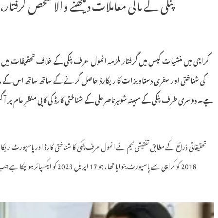
پنکی کے مالی معاملات دیکھنے والا شخص گرفتا
کراچی میں منشیات کیس میں گرفتار ملزمہ انمول عرف پنکی کے خلاف تحقیقات میں
کی شناختی اور سفری دستاویزات کا ریکارڈ حاصل کرنے کے ساتھ ساتھ اس کے ما
ہے۔ دوسری طرف پنکی کے مبینہ شوہر ناصر علی کے شناختی کارڈ کی کاپی منظرِ عام پر آ گ