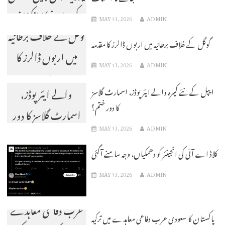
کیے جانے کا انکشاف
MAY 13, 2026
ADMIN
گوگل کے خلاف برطانیہ
گوگل کے خلاف برطانیہ میں اربوں ڈالرز کا مقدمہ
میں اربوں ڈالرز کا
MAY 13, 2026
ADMIN
ایپل کے نئے کیمرہ
مقدمہ
والے ایئر پوڈز،
ایپل کے نئے کیمرہ والے ایئر پوڈز، اسمارٹ گلاسز
کا دور ختم؟
اسمارٹ گلاسز کا دور
MAY 13, 2026
ADMIN
ختم؟
کلاڈ اے آئی کی انجینئر کو دھمکیاں، وجہ سامنے آگئی
MAY 13, 2026
ADMIN
پاکستان کا سعودی
عرب دفاعی معاہدے
پاکستان کا سعودی عرب دفاعی معاہدے میں ترکیہ