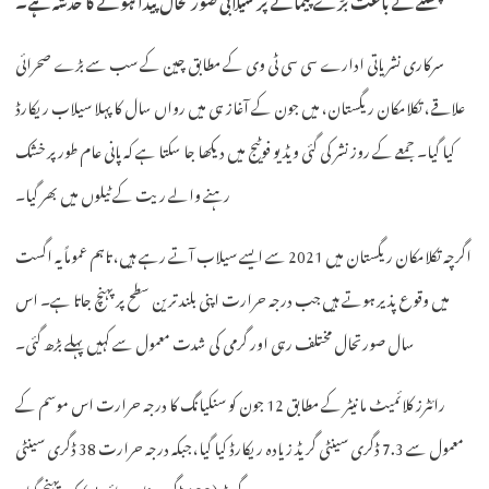
سرکاری نشریاتی ادارے سی سی ٹی وی کے مطابق چین کے سب سے بڑے صحرائی
علاقے، تکلامکان ریگستان، میں جون کے آغاز ہی میں رواں سال کا پہلا سیلاب ریکارڈ
کیا گیا۔ جمعے کے روز نشر کی گئی ویڈیو فوٹیج میں دیکھا جا سکتا ہے کہ پانی عام طور پر خشک
رہنے والے ریت کے ٹیلوں میں بھر گیا۔
اگرچہ تکلامکان ریگستان میں 2021 سے ایسے سیلاب آتے رہے ہیں، تاہم عموماً یہ اگست
میں وقوع پذیر ہوتے ہیں جب درجہ حرارت اپنی بلند ترین سطح پر پہنچ جاتا ہے۔ اس
سال صورتحال مختلف رہی اور گرمی کی شدت معمول سے کہیں پہلے بڑھ گئی۔
رائٹرز کلائمیٹ مانیٹر کے مطابق 12 جون کو سنکیانگ کا درجہ حرارت اس موسم کے
معمول سے 7.3 ڈگری سینٹی گریڈ زیادہ ریکارڈ کیا گیا، جبکہ درجہ حرارت 38 ڈگری سینٹی
گریڈ (100 ڈگری فارن ہائیٹ) تک پہنچ گیا۔