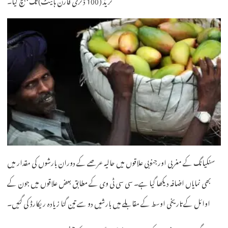
سنکیانگ کے مغربی اور جنوبی علاقوں میں حالیہ عرصے کے دوران بارشوں کی مقدار میں
بھی نمایاں اضافہ دیکھا گیا ہے۔ سی سی ٹی وی کے مطابق بعض علاقوں میں جون کے
اوائل کے تاریخی اوسط کے مقابلے میں بارشیں دو سے تین گنا زیادہ ریکارڈ کی گئیں۔