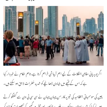
اگرچہ یہ پانی مقامی جنگلات کے لیے اہم آبپاشی فراہم کرتا ہے، تاہم حکام نے خبردار کیا
ہے کہ اس کے نتیجے میں بنیادی ڈھانچے کو شدید خطرات لاحق ہو سکتے ہیں۔
چین کی موسمیاتی انتظامیہ کی تجزیہ کار سن چیان چیان نے سی سی ٹی وی سے گفتگو کرتے
ہوئے کہا کہ شدید سیلاب سڑکوں، ریلوے لائنوں اور تیل و گیس کی تنصیبات کو تباہ کر