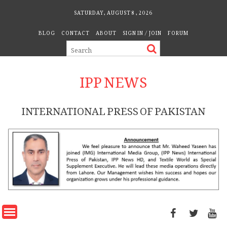
Skip
SATURDAY, AUGUST 8, 2026
to
BLOG
CONTACT
ABOUT
SIGN IN / JOIN
FORUM
content
IPP NEWS
INTERNATIONAL PRESS OF PAKISTAN