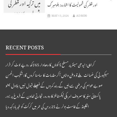
میں ترکیہ اور قطر کی
اور قطر کی شمولیت کا اشارہ: بلومبرگ
شمولیت کا اشارہ:
MAY 13, 2026
ADMIN
بلومبرگ
RECENT POSTS
کراچی: ایدھی سینٹر پر مسلح ڈاکوؤں کا دھاوا، 65 لاکھ روپے لوٹ کر فرار
سیکیورٹی کی ضمانت ملے تو وطن واپس آکر مقدمات کا سامنا کروں گا: شکیب الحسن
صوبے عوام کی مرضی سے بنیں گے، بند کمروں کے فیصلے قبول نہیں: بلاول بھٹو
پاکستانی سفیر کا معروف امریکی ٹیکسٹائلز کا دورہ، تجارتی تعاون کے فروغ پر زور
انگلینڈ کے فاسٹ بولر نے 25 برس کی عمر میں کرکٹ کو خیر باد کہہ دیا