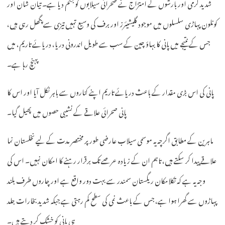
شدید گرمی اور بارشوں کے امتزاج نے صحرائی سیلابوں کو جنم دیا ہے۔ تیان شان اور
کونلون پہاڑی سلسلوں میں موجود گلیشیئرز اور برف کی وسیع تہیں تیزی سے پگھل رہی ہیں،
جس کے نتیجے میں پانی کا بہاؤ چین کے سب سے طویل اندرونی دریا، دریائے تاریم، میں
پہنچ رہا ہے۔
پانی کی اس بڑی مقدار کے باعث دریائے تاریم اپنے کناروں سے باہر نکل آیا اور اس کا
پانی صحرائی علاقے کے نشیبی حصوں میں پھیل گیا۔
ماہرین کے مطابق اگرچہ یہ موسمی سیلاب عارضی طور پر مختصر مدت کے لیے نخلستان نما
علاقے پیدا کر سکتے ہیں، تاہم ان کے زیادہ عرصے تک برقرار رہنے کا امکان نہیں۔ اس کی
وجہ یہ ہے کہ تکلامکان ریگستان سمندر سے بہت دور واقع ہے اور چاروں طرف بلند
پہاڑوں سے گھرا ہوا ہے، جس کے باعث نمی کی سطح کم رہتی ہے جبکہ شدید بخارات جلد
ہی پانی کو خشک کر دیتے ہیں۔