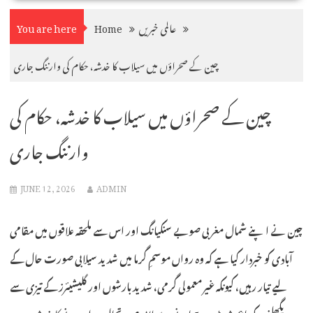
عالمی خبریں
Home
You are here
چین کے صحراؤں میں سیلاب کا خدشہ، حکام کی وارننگ جاری
چین کے صحراؤں میں سیلاب کا خدشہ، حکام کی
وارننگ جاری
JUNE 12, 2026
ADMIN
چین نے اپنے شمال مغربی صوبے سنکیانگ اور اس سے ملحقہ علاقوں میں مقامی
آبادی کو خبردار کیا ہے کہ وہ رواں موسمِ گرما میں شدید سیلابی صورت حال کے
لیے تیار رہیں، کیونکہ غیر معمولی گرمی، شدید بارشوں اور گلیشیئرز کے تیزی سے
پگھلنے کے باعث بڑے پیمانے پر سیلابی صورتحال پیدا ہونے کا خدشہ ہے۔