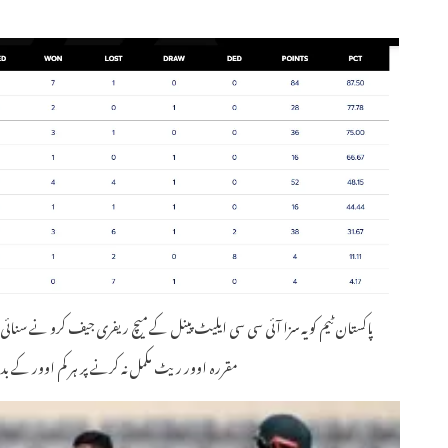
مقررہ اوور ریٹ مکمل نہ کرنے پر ہر کم اوور کے بدلے کھلاڑیوں پر میچ فی