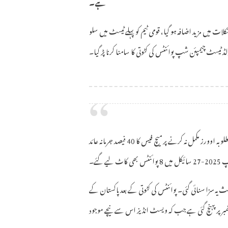
ہے۔
 میں مزید اضافہ ہو گیا، قومی ٹیم کو پہلے ٹیسٹ میں سلو
ٹیسٹ چیمپئن شپ پوائنٹس کی کٹوتی کا سامنا کرنا پڑ گیا۔
آئی سی سی کی جانب سے جاری اعلامیے کے مطابق پاکستان ٹیم کو مقررہ وقت میں مطلوبہ اوورز مکمل نہ کرنے پر میچ فیس کا 40 فیصد جرمانہ عائد
 گئے۔
ہ سزا سنائی گئی۔ پوائنٹس کی کٹوتی کے بعد پاکستان کے
گئے ہیں اور ٹیم آٹھویں نمبر پر پہنچ گئی ہے جب کہ ویسٹ انڈیز اس سے نیچے موجود