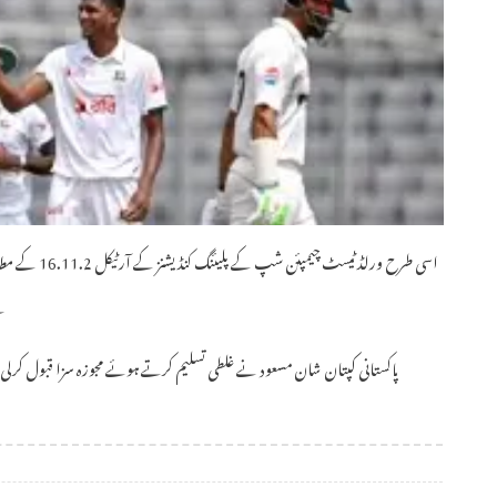
اسی طرح ورلڈ ٹ
ہے
پاکستانی کپتان شان مسعود نے غلطی تسلیم کرتے ہوئے مجوزہ سزا قبول کر