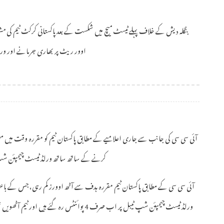
بنگلہ دیش کے خلاف پہلے ٹیسٹ میچ میں شکست کے بعد پاکستانی کرکٹ ٹیم کی مشکلات
اوور ریٹ پر بھاری جرمانے اور ورلڈ 
کرنے کے ساتھ ساتھ ورلڈ ٹیسٹ چیمپئن شپ 2025-27 سائیکل میں 8 پوائنٹس بھی کاٹ لیے
آئی سی سی کے مطابق پاکستان ٹیم مقررہ ہدف سے آٹھ اوورز کم رہی، جس کے باعث ی
ورلڈ ٹیسٹ چیمپئن شپ ٹیبل پر اب صرف 4 پوائنٹس رہ 