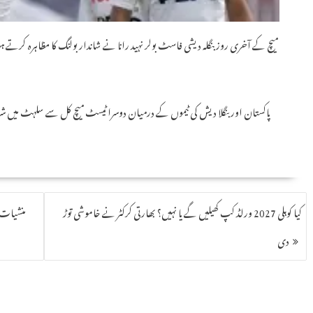
میچ کے آخری روز بنگلہ دیشی فاسٹ بولر نہید رانا نے شاندار بولنگ کا مظاہرہ کرتے ہو
کیا کوہلی 2027 ورلڈ کپ کھیلیں گے یا نہیں؟ بھارتی کرکٹر نے خاموشی توڑ
منشیات 
دی