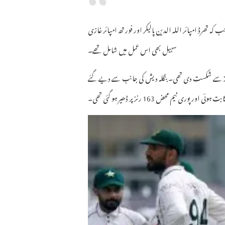
 جب کہ تھرڈ امپائر اللہ الدین پالیکر اور فورتھ امپائر غازی
سہیل بھی اس عمل میں شامل تھے۔
ے کہ بنگلہ دیش نے میرپور میں کھیلے گئے پہلے ٹیسٹ میچ میں پاکستان کو 104 رنز سے شکست دی تھی۔ بنگلہ دیش کی جانب سے دیے گئے