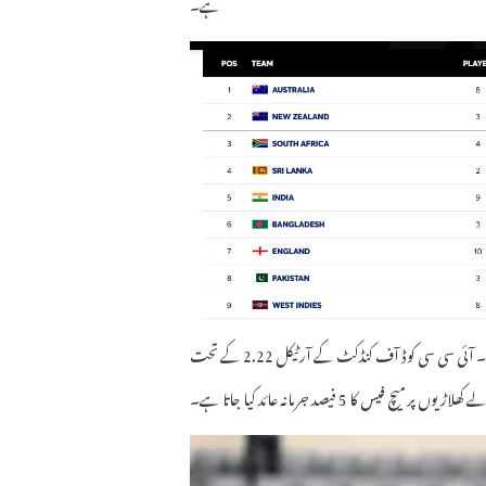
ہے۔
پاکستان ٹیم کو یہ سزا آئی سی سی ایلیٹ پینل کے میچ ریفری جیف کرو نے سنائی۔ آئی سی سی کوڈ آف کنڈکٹ کے آرٹیکل 2.22 کے تحت
س کا 5 فیصد جرمانہ عائد کیا جاتا ہے۔