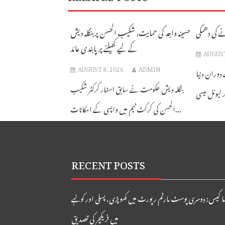
ے کی دھمکی
حسینہ واجد کی حمایت، شکیب الحسن پر بنگلہ دیش
کے لیے کھیلنے پر پابندی عائد
AUGUST
AUGUST 8, 2026
ADMIN
 دوران دنیا
بنگلہ دیش حکومت نے سابق اسٹار کرکٹر شکیب
الحسن کی کرکٹ ٹیم میں واپسی کے امکانات...
RECENT POSTS
ا کیس: دوسری پوسٹ مارٹم رپورٹ میں کھوپڑی، پسلی اور کولہے
میں فریکچر کی تصدیق