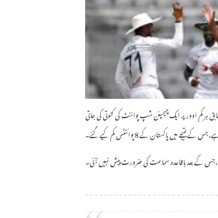
یسٹ چیمپئن شپ کے پلیئنگ کنڈیشنز کے آرٹیکل 16.11.2 کے مطابق ہر کم اوور پر ایک چیمپئن شپ پوائنٹ کی کٹوتی کی جاتی
، جس کے نتیجے میں پاکستان کے 8 پوائنٹس کم کیے گئے۔
لی، جس کے بعد باقاعدہ سماعت کی ضرورت پیش نہیں آئی۔