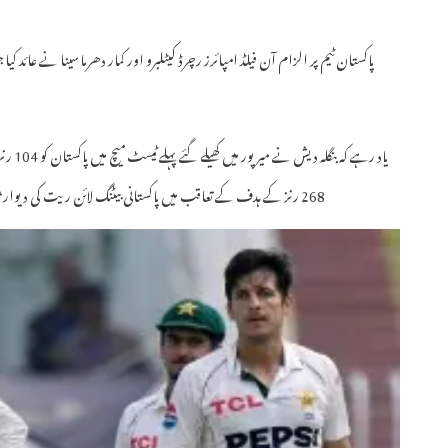
پاکستان ٹیم پر الزام آن فیلڈ امپائرز رچرڈ کیٹلبرو اور کمار دھرماسینا نے عائد کیا
یاد رہ
268 رنز کے ہدف کے تعاقب میں پاکستانی بیٹنگ لائن ریت کی دیوار ثابت ہوئی اور پوری ٹیم محض 163 رنز پر ڈھیر ہو گئی تھی۔