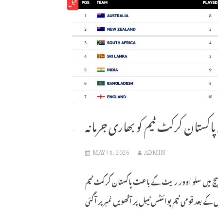
کھیل
پاکستان کرکٹ ٹیم کو بھاری جرمانہ
MAY 15, 2026
ADMIN
یچ میں سلو اوور ریٹ کے باعث پاکستان کرکٹ ٹیم
ے بعد قومی ٹیم پوائنٹس ٹیبل پر آٹھویں نمبر پر آگئی