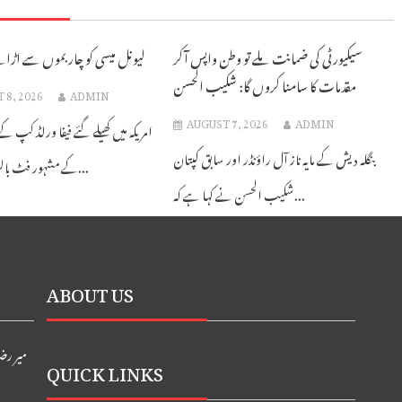
سیکیورٹی کی ضمانت ملے تو وطن واپس آکر
لیونل میسی کو چار بموں سے اڑان
مقدمات کا سامنا کروں گا: شکیب الحسن
 8, 2026
ADMIN
AUGUST 7, 2026
ADMIN
امریکہ میں کھیلے گئے فیفا ورلڈ کپ کے
بنگلہ دیش کے مایہ ناز آل راؤنڈر اور سابق کپتان
کے مشہور فٹ بالر لیونل میسی...
شکیب الحسن نے کہا ہے کہ...
ABOUT US
میر رض
QUICK LINKS