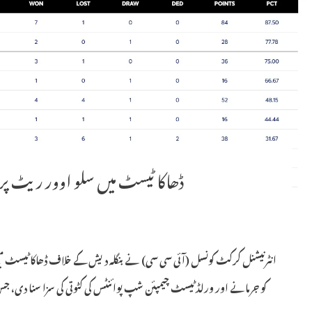
ڈھاکا ٹیسٹ میں سلو اوور ریٹ پر 
انٹرنیشنل کرکٹ کونسل (آئی سی سی) نے بنگلہ دیش کے خلاف ڈھاکا ٹیسٹ م
کو جرمانے اور ورلڈ ٹیسٹ چیمپئن شپ پوائنٹس کی کٹوتی کی سزا سنا دی، جس ک