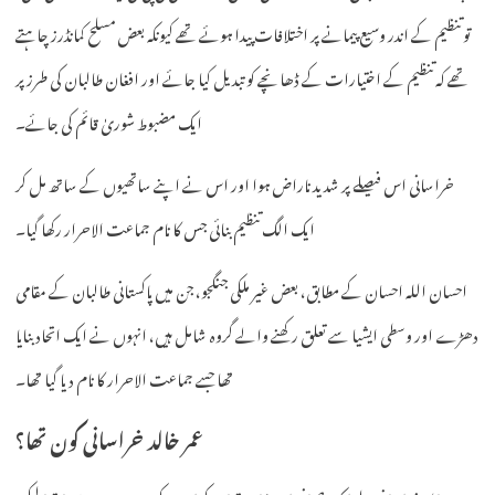
تو تنظیم کے اندر وسیع پیمانے پر اختلافات پیدا ہوئے تھے کیونکہ بعض مسلح کمانڈرز چاہتے
تھے کہ تنظیم کے اختیارات کے ڈھانچے کو تبدیل کیا جائے اور افغان طالبان کی طرز پر
ایک مضبوط شوریٰ قائم کی جائے۔
خراسانی اس فیصلے پر شدید ناراض ہوا اور اس نے اپنے ساتھیوں کے ساتھ مل کر
ایک الگ تنظیم بنائی جس کا نام جماعت الاحرار رکھا گیا۔
احسان اللہ احسان کے مطابق، بعض غیر ملکی جنگجو، جن میں پاکستانی طالبان کے مقامی
دھڑے اور وسطی ایشیا سے تعلق رکھنے والے گروہ شامل ہیں، انہوں نے ایک اتحاد بنایا
تھا جسے جماعت الاحرار کا نام دیا گیا تھا۔
عمر خالد خراسانی کون تھا؟