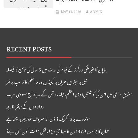
شمولیت کا اشارہ:
MAY 13, 2026
ADMIN
بلومبرگ
RECENT POSTS
جاپان کا غیر ملکی ورکرز کے قیام کی مدت میں 5 سال کی توسیع کا فیصلہ
ٹیلی پرامپٹر میں خرابی پر کینیڈین وزیراعظم کا ٹرمپ پر طنز
مشرقِ وسطیٰ میں امن کی کوششیں؛ وزیراعظم، فیلڈ مارشل کے ہمراہ آج سعودی عرب
روانہ ہوں گے: دفترِ خارجہ
موٹروے پر بڑا کریک ڈاؤن؛ 5 معروف فوڈ چینز پر چھاپے
عمان کا بڑا سرپرائز: 14 دن کا سیاحتی ویزا بالکل مفت، کون اہل ہے؟