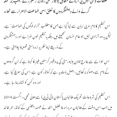
کرنے والے دہشتگردوں کا تعلق اسی جماعت الاحرار سے تھا۔
اس تنظیم کا نام عربی زبان سے لیا گیا ہے جس کا مطلب ’آزاد لوگوں کی جماعت‘ ہے،
لیکن یہ وہ آزادی نہیں جو عام انسان سمجھتے ہیں، بلکہ یہ تنظیم خون خرابے اور دہشتگردی
کے ذریعے اپنا نظریہ زبردستی تھوپنا چاہتی ہے۔
اس حوالے سے جارج ٹاؤن یونیورسٹی کی پروفیسر کرسٹین فیئر کا کہنا ہے کہ ان گروہوں
کے نام سے دھوکہ نہ کھائیں، اصل بات یہ ہے کہ کمانڈر کون ہے، اس کی سوچ کیا ہے،
اور وہ کس کو نشانہ بنا رہا ہے۔
اس تنظیم کی شروعات تحریک طالبان پاکستان (ٹی ٹی پی) سے ہوئی تھی۔ اگست 2014
میں جب اس وقت کے طالبان سربراہ ملا فضل اللہ نے مہمند ایجنسی کے کمانڈر عمر خالد
خراسانی کو عہدے سے ہٹایا تو ٹی ٹی پی کے اندر طاقت کے حصول کی ایک بڑی لڑائی