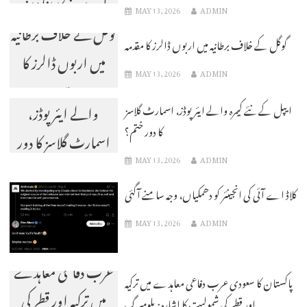
کیے جانے کا انکشاف
MAY 13, 2026
ADMIN
گوگل کے خلاف برطانیہ
گوگل کے خلاف برطانیہ میں اربوں ڈالرز کا مقدمہ
میں اربوں ڈالرز کا
MAY 13, 2026
ADMIN
ایپل کے نئے کیمرہ
مقدمہ
والے ایئر پوڈز،
ایپل کے نئے کیمرہ والے ایئر پوڈز، اسمارٹ گلاسز
کا دور ختم؟
اسمارٹ گلاسز کا دور
MAY 13, 2026
ADMIN
ختم؟
کلاڈ اے آئی کی انجینئر کو دھمکیاں، وجہ سامنے آگئی
MAY 13, 2026
ADMIN
پاکستان کا سعودی
عرب دفاعی معاہدے
پاکستان کا سعودی عرب دفاعی معاہدے میں ترکیہ
میں ترکیہ اور قطر کی
اور قطر کی شمولیت کا اشارہ: بلومبرگ