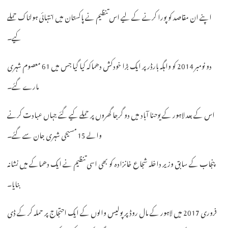
اپنے ان مقاصد کو پورا کرنے کے لیے اس تنظیم نے پاکستان میں انتہائی ہولناک حملے
کیے۔
دو نومبر 2014 کو واہگہ بارڈر پر ایک بڑا خودکش دھماکہ کیا گیا جس میں 61 معصوم شہری
مارے گئے۔
اس کے بعد لاہور کے یوحنا آباد میں دو گرجا گھروں پر حملے کیے گئے جہاں عبادت کرنے
والے 15 مسیحی شہری جان سے گئے۔
پنجاب کے سابق وزیر داخلہ شجاع خانزادہ کو بھی اسی تنظیم نے ایک دھماکے میں نشانہ
بنایا۔
فروری 2017 میں لاہور کے مال روڈ پر پولیس والوں کے ایک احتجاج پر حملہ کر کے ڈی