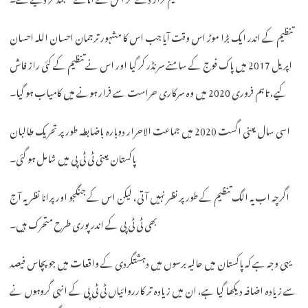
تنظیم کے اندر ایک بڑا موڑ اس وقت آیا جب اس کا مشہور ترجمان احسان اللہ احسان
اپریل 2017 میں پاک فوج کے سامنے سرنڈر کر گیا اور اس نے تنظیم کے کئی راز فاش
کیے، تاہم فروری 2020 میں وہ سرکاری حراست سے فرار ہونے میں کامیاب ہو گیا۔
اسی سال یعنی اگست 2020 میں جماعت الاحرار دوبارہ باضابطہ طور پر تحریک طالبان
پاکستان یعنی ٹی ٹی پی میں شامل ہو گئی۔
اگرچہ اب یہ الگ تنظیم کے طور پر نظر نہیں آتی، لیکن اس کے جنگجو اور پرانا نظریہ آج
بھی ٹی ٹی پی کے اندر پوری طرح متحرک ہیں۔
یہی وجہ ہے کہ پاکستان میں حالیہ برسوں میں دہشتگردی کے واقعات میں جو پچاس فیصد
سے زیادہ اضافہ دیکھا گیا ہے، ان میں زیادہ تر کارروائیاں ٹی ٹی پی کے انہی گروہوں نے