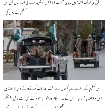
آئی جی ٹریفک احمد مبین زیدی سمیت 13 لوگوں کو شہید کرنے کی ذمہ داری بھی اس
تنظیم نے قبول کی۔
اس تنظیم کے حوالے سے پاکستان نے سخت اقدامات کرتے ہوئے نومبر 2016 میں
اس کو کالعدم قرار دیا۔ اس کے بعد امریکا اور اقوام متحدہ نے بھی اسے عالمی دہشتگرد
تنظیم قرار دے کر اس کے اثاثے منجمد کر دیے تھے۔