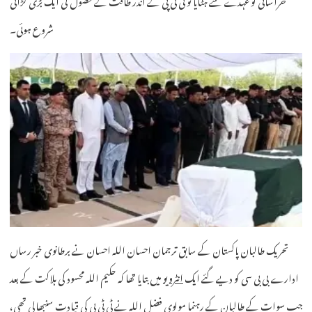
شروع ہوئی۔
تحریک طالبان پاکستان کے سابق ترجمان احسان اللہ احسان نے برطانوی خبر رساں
ادارے بی بی سی کو دیے گئے ایک
انٹرویو
میں بتایا تھا کہ حکیم اللہ محسود کی ہلاکت کے بعد
جب سوات کے طالبان کے رہنما مولوی فضل اللہ نے ٹی ٹی پی کی قیادت سنبھالی تھی،