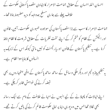
احسان اللہ احسان کے مطابق جماعت الاحرار کا بنیادی مقصد پاکستانی حکومت کے
خلاف پہلے سے جاری مسلح جدوجہد کو مزید مضبوط بنانا تھا۔
جماعت الاحرار کا سب سے بڑا مقصد پاکستان کی موجودہ جمہوری حکومت، آئین، قانون
اور الیکشن کے نظام کو ختم کر کے اپنے سخت نظریات کے مطابق شریعت کا نظام نافذ
کرنا ہے۔ یہ تنظیم پاکستان کے قانون اور پارلیمنٹ کو نہیں مانتی کیونکہ اس کے نزدیک یہ
انسانوں کا بنایا ہوا نظام ہے۔
یہ تنظیم پیٹرولیم اور دیگر ملکی وسائل کے ساتھ ساتھ پاکستان کے ایٹمی ہتھیاروں پر بھی
قبضہ کرنے کی خواہش ظاہر کر چکی ہے۔
اپنے خیالات کو پھیلانے کے لیے انہوں نے احیائے خلافت کے نام سے ایک رسالہ
بھی نکالا تھا جس میں وہ پوری دنیا پر اپنی حکومت قائم کرنے کی باتیں کرتے تھے۔