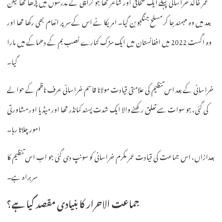
عمر خالد خراسانی پہلے ایک صحافی اور شاعر تھا جو کراچی کے مدرسوں میں پڑھا تھا لیکن
بعد میں وہ مہمند جا کر مسلح جنگجو بن گیا۔ امریکا نے اس کے سر پر انعام بھی رکھا تھا اور
وہ اگست 2022 میں افغانستان میں ایک سڑک کنارے نصب بم کے دھماکے میں مارا
گیا۔
خراسانی کے بعد اس تنظیم کی علامتی قیادت مولانا قاسم خراسانی عرف ناظم کے حوالے
کی گئی، جو سوات سے تعلق رکھنے والا ایک شدت پسند کمانڈر تھا اور میڈیا اور مشاورتی
امور چلاتا رہا۔
بعدازاں، اس جماعت کی قیادت عمر مکرم خراسانی کو سونپ دی گئی جو اب اس تنظیم کا
سربراہ ہے۔
جماعت الاحرار کا بنیادی مقصد کیا ہے؟