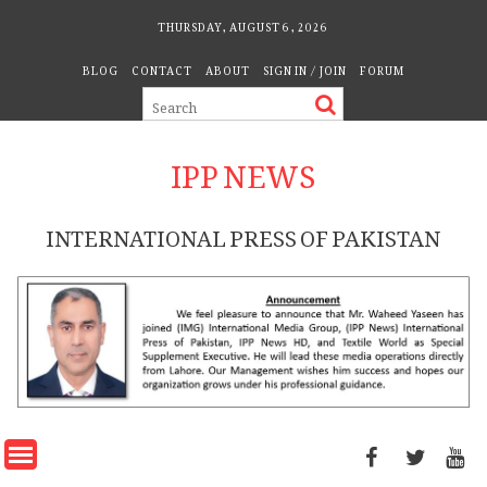
Skip
THURSDAY, AUGUST 6, 2026
to
BLOG
CONTACT
ABOUT
SIGN IN / JOIN
FORUM
content
IPP NEWS
INTERNATIONAL PRESS OF PAKISTAN