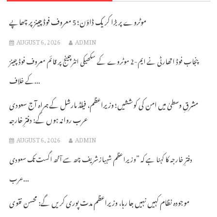
موٹروے پر بڑا کریک ڈاؤن؛ 5 معروف فوڈ چینز پر چھاپے
AUGUST 6, 2026
ADMIN
پنجاب فوڈ اتھارٹی نے ایم-2 موٹروے کے سکھیکی انٹرچینج پر قائم معروف فوڈ چینز
کے خلاف...
مشرقِ وسطیٰ میں امن کی کوششیں؛ وزیراعظم، فیلڈ مارشل کے ہمراہ آج سعودی
عرب روانہ ہوں گے: دفترِ خارجہ
AUGUST 6, 2026
ADMIN
دفترِ خارجہ کا کہنا ہے کہ ”وزیراعظم شہباز شریف چھ سے آٹھ اگست تک سعودی
عرب...
موجودہ نظام کہیں نہیں جا رہا، وزیراعظم مدت پوری کریں گے: محسن نقوی