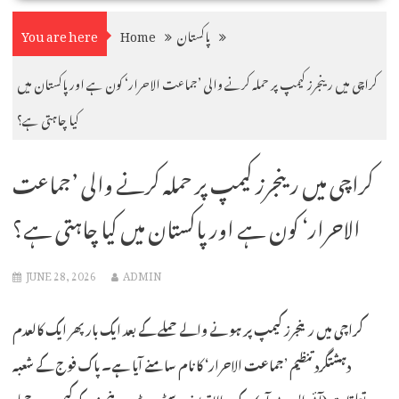
پاکستان
Home
You are here
کراچی میں رینجرز کیمپ پر حملہ کرنے والی ’جماعت الاحرار‘ کون ہے اور پاکستان میں
کیا چاہتی ہے؟
کراچی میں رینجرز کیمپ پر حملہ کرنے والی ’جماعت
الاحرار‘ کون ہے اور پاکستان میں کیا چاہتی ہے؟
JUNE 28, 2026
ADMIN
کراچی میں رینجرز کیمپ پر ہونے والے حملے کے بعد ایک بار پھر ایک کالعدم
دہشتگرد تنظیم ’جماعت الاحرار‘ کا نام سامنے آیا ہے۔ پاک فوج کے شعبہ
تعلقات (آئی ایس پی آر) کے مطابق یونیورسٹی روڈ پر رینجرز کے کیمپ پر حملہ