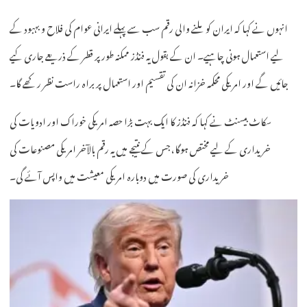
انہوں نے کہا کہ ایران کو ملنے والی رقم سب سے پہلے ایرانی عوام کی فلاح و بہبود کے
لیے استعمال ہونی چاہیے۔ ان کے بقول یہ فنڈز ممکنہ طور پر قطر کے ذریعے جاری کیے
جائیں گے اور امریکی محکمہ خزانہ ان کی تقسیم اور استعمال پر براہ راست نظر رکھے گا۔
سکاٹ بیسنٹ نے کہا کہ فنڈز کا ایک بہت بڑا حصہ امریکی خوراک اور ادویات کی
خریداری کے لیے مختص ہوگا، جس کے نتیجے میں یہ رقم بالآخر امریکی مصنوعات کی
خریداری کی صورت میں دوبارہ امریکی معیشت میں واپس آئے گی۔