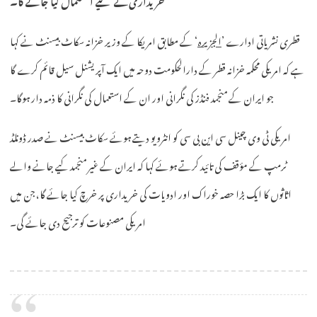
قطری نشریاتی ادارے ’
الجزیرہ
‘ کے مطابق امریکا کے وزیر خزانہ سکاٹ بیسنٹ نے کہا
ہے کہ امریکی محکمہ خزانہ قطر کے دارالحکومت دوحہ میں ایک آپریشنل سیل قائم کرے گا
جو ایران کے منجمد فنڈز کی نگرانی اور ان کے استعمال کی نگرانی کا ذمہ دار ہوگا۔
امریکی ٹی وی چینل سی این بی سی کو انٹرویو دیتے ہوئے سکاٹ بیسنٹ نے صدر ڈونلڈ
ٹرمپ کے مؤقف کی تائید کرتے ہوئے کہا کہ ایران کے غیر منجمد کیے جانے والے
اثاثوں کا ایک بڑا حصہ خوراک اور ادویات کی خریداری پر خرچ کیا جائے گا، جن میں
امریکی مصنوعات کو ترجیح دی جائے گی۔