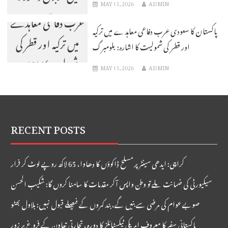
MAY 13, 2026
ADMIN
مقدمہ
عرب دفاعی معاہدے
پاکستان کا سعودی عرب دفاعی معاہدے میں ترکیہ
میں ترکیہ اور قطر کی
اور قطر کی شمولیت کا اشارہ: بلومبرگ
شمولیت کا اشارہ:
MAY 13, 2026
ADMIN
بلومبرگ
RECENT POSTS
کراچی: ایدھی سینٹر پر مسلح ڈاکوؤں کا دھاوا، 65 لاکھ روپے لوٹ کر فرار
سیکیورٹی کی ضمانت ملے تو وطن واپس آکر مقدمات کا سامنا کروں گا: شکیب الحسن
صوبے عوام کی مرضی سے بنیں گے، بند کمروں کے فیصلے قبول نہیں: بلاول بھٹو
پاکستانی سفیر کا معروف امریکی ٹیکسٹائلز کا دورہ، تجارتی تعاون کے فروغ پر زور