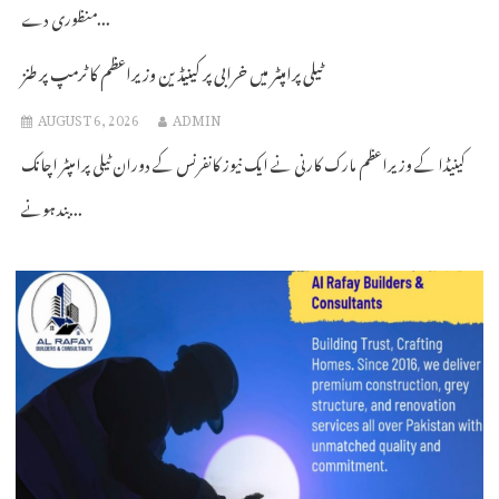
منظوری دے...
ٹیلی پرامپٹر میں خرابی پر کینیڈین وزیراعظم کا ٹرمپ پر طنز
AUGUST 6, 2026
ADMIN
کینیڈا کے وزیراعظم مارک کارنی نے ایک نیوز کانفرنس کے دوران ٹیلی پرامپٹر اچانک
بند ہونے...