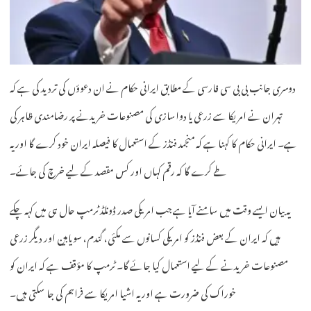
دوسری جانب بی بی سی فارسی کے مطابق ایرانی حکام نے ان دعوؤں کی تردید کی ہے کہ
تہران نے امریکا سے زرعی یا دواسازی کی مصنوعات خریدنے پر رضامندی ظاہر کی
ہے۔ ایرانی حکام کا کہنا ہے کہ منجمد فنڈز کے استعمال کا فیصلہ ایران خود کرے گا اور یہ
طے کرے گا کہ رقم کہاں اور کس مقصد کے لیے خرچ کی جائے۔
یہ بیان ایسے وقت میں سامنے آیا ہے جب امریکی صدر ڈونلڈ ٹرمپ حال ہی میں کہہ چکے
ہیں کہ ایران کے بعض فنڈز کو امریکی کسانوں سے مکئی، گندم، سویابین اور دیگر زرعی
مصنوعات خریدنے کے لیے استعمال کیا جائے گا۔ ٹرمپ کا مؤقف ہے کہ ایران کو
خوراک کی ضرورت ہے اور یہ اشیا امریکا سے فراہم کی جا سکتی ہیں۔