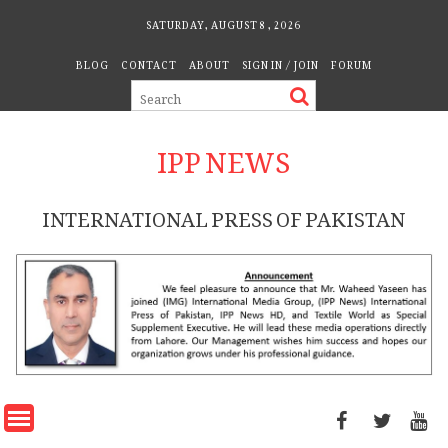
Skip
SATURDAY, AUGUST 8, 2026
to
BLOG
CONTACT
ABOUT
SIGN IN / JOIN
FORUM
content
IPP NEWS
INTERNATIONAL PRESS OF PAKISTAN