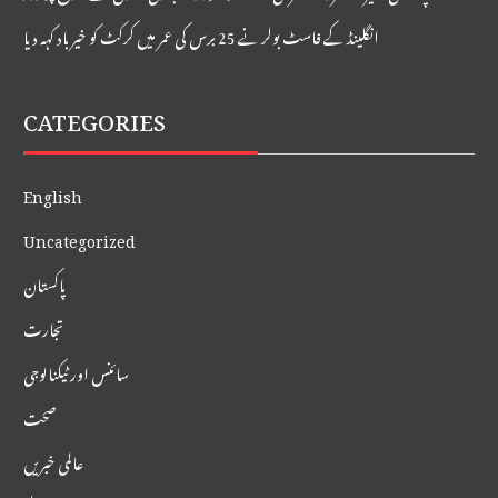
انگلینڈ کے فاسٹ بولر نے 25 برس کی عمر میں کرکٹ کو خیر باد کہہ دیا
CATEGORIES
English
Uncategorized
پاکستان
تجارت
سائنس اور ٹیکنالوجی
صحت
عالمی خبریں