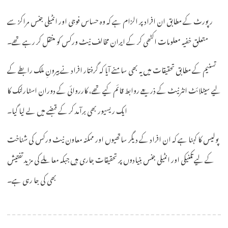
رپورٹ کے مطابق ان افراد پر الزام ہے کہ وہ حساس فوجی اور انٹیلی جنس مراکز سے
متعلق خفیہ معلومات اکٹھی کر کے ایران مخالف نیٹ ورکس کو منتقل کر رہے تھے۔
تسنیم کے مطابق تحقیقات میں یہ بھی سامنے آیا کہ گرفتار افراد نے بیرونِ ملک رابطے کے
لیے سیٹلائٹ انٹرنیٹ کے ذریعے روابط قائم کیے تھے، کارروائی کے دوران اسٹارلنک کا
ایک ریسیور بھی برآمد کر کے قبضے میں لے لیا گیا۔
پولیس کا کہنا ہے کہ ان افراد کے دیگر ساتھیوں اور ممکنہ معاون نیٹ ورکس کی شناخت
کے لیے تکنیکی اور انٹیلی جنس بنیادوں پر تحقیقات جاری ہیں جبکہ معاملے کی مزید تفتیش
بھی کی جا رہی ہے۔