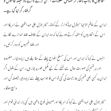
گرفتار کر لیا گیا ہے۔
ایران کے خاتم الانبیا سینٹرل ہیڈکوارٹر کے کمانڈر میجر جنرل علی عبداللہی نے امریکا اور
اس کے اتحادیوں کو متنبہ کرتے ہوئے کہا کہ وہ ایران کے خلاف غلط اندازے لگانے
اور غلط فہمیوں کو دور کرلیں۔
انہوں نے کہا کہ ایران اور اس کی مسلح افواج پہلے کے مقابلے میں زیادہ تیار، مضبوط
اور ہر قسم کی صورت حال سے نمٹنے کے لیے مکمل طور پر تیار ہیں۔ ان کے بقول اگر
ایران پر کسی بھی قسم کی جارحیت کی گئی تو اس کا جواب پہلے سے زیادہ تیز، فیصلہ کُن اور
وسیع ہوگا۔
میجر جنرل علی عبداللہی نے کہا کہ امریکا اور صہیونی فوج ماضی میں کئی بار ایرانی قوم اور
اس کی مسلح افواج کا امتحان لے چکے ہیں، تاہم ایران نے اپنی صلاحیتوں اور طاقت کا