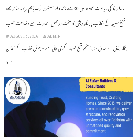
امریکا کی ریاست منیسوٹا میں 30 سے زائد واٹر سسٹمز پر ایک باہم مربوط سائبر حملے...
شیخ حسینہ کے خطاب پر بنگلہ دیش کا سخت ردعمل، بھارت سے وضاحت طلب
AUGUST 5, 2026
ADMIN
بنگلہ دیش نے سابق وزیراعظم شیخ حسینہ کے نئی دہلی سے ورچوئل خطاب کے اعلان
پر...