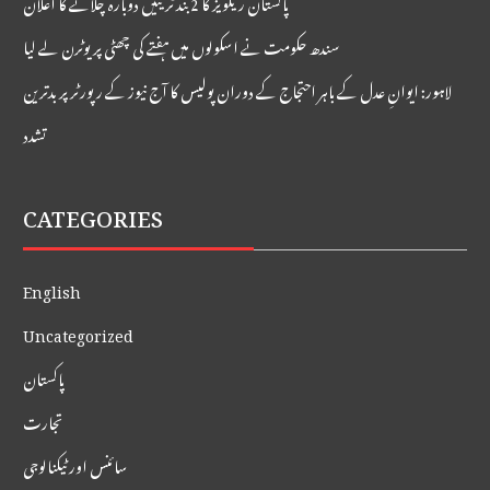
پاکستان ریلویز کا 2 بند ٹرینیں دوبارہ چلانے کا اعلان
سندھ حکومت نے اسکولوں میں ہفتے کی چھٹی پر یوٹرن لے لیا
لاہور: ایوانِ عدل کے باہر احتجاج کے دوران پولیس کا آج نیوز کے رپورٹر پر بدترین
تشدد
CATEGORIES
English
Uncategorized
پاکستان
تجارت
سائنس اور ٹیکنالوجی