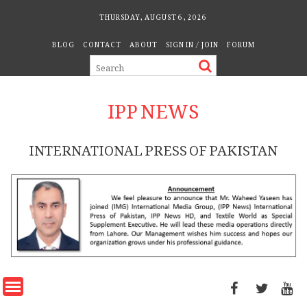
Skip
THURSDAY, AUGUST 6, 2026
to
BLOG
CONTACT
ABOUT
SIGN IN / JOIN
FORUM
content
IPP NEWS
INTERNATIONAL PRESS OF PAKISTAN