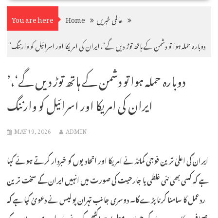
عالمی خبریں
Home
You are here
’دوبارہ حملہ ہوا تو دشمن کے ہاتھ توڑ دیں گے‘، ایران کی امریکا اور اسرائیل کو وارننگ
’دوبارہ حملہ ہوا تو دشمن کے ہاتھ توڑ دیں گے‘،
ایران کی امریکا اور اسرائیل کو وارننگ
MAY 19, 2026
ADMIN
ایران کی اعلیٰ ترین فوجی کمانڈ نے امریکا اور اتحادیوں کو خبردار کرتے ہوئے کہا
ہے کہ کسی بھی نئی غلطی یا جارحیت کی صورت میں انہیں ایران کے سخت ترین
ردعمل کا سامنا کرنا پڑے گا۔ دوسری جانب تہران پولیس نے دعویٰ کیا ہے کہ
صحافیوں کا روپ دھار کر حساس معلومات اکٹھی کرنے والے دو مبینہ جاسوں کو