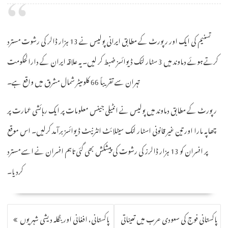
تسنیم کی ایک اور رپورٹ کے مطابق ایرانی پولیس نے 13 ہزار ڈالر کی رشوت مسترد
کرتے ہوئے دماوند میں 3 سٹار لنک ڈیوائسز ضبط کر لیں۔ یہ علاقہ ایران کے دارالحکومت
تہران سے تقریباً 66 کلومیٹر شمال مشرق میں واقع ہے۔
رپورٹ کے مطابق دماوند میں پولیس نے انٹیلی جینس معلومات پر ایک رہائشی عمارت پر
چھاپہ مارا اور تین غیر قانونی اسٹار لنک سیٹلائٹ انٹرنیٹ ڈیوائسز برآمد کرلیں۔ اس موقع
پر افسران کو 13 ہزار ڈالرز کی رشوت کی پیشکش بھی گئی تاہم افسران نے اسے مسترد
کردیا۔
POST
پاکستانی فوج کی سعودی عرب میں تعیناتی
پاکستانی، افغانی اور بنگلہ دیشی شہریوں