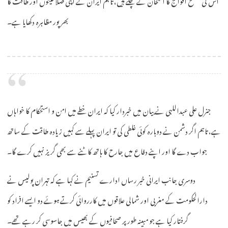
بھرپور مظاہرہ دکھایا ہے۔
جنرل علی عبداللہی نے بیان میں خبردار کیا کہ ایران خطے میں امن و استحکام کا خواہاں
ہے، تاہم اگر دشمن نے دوبارہ کوئی غلطی کی تو ایران پہلے سے کہیں زیادہ طاقت کے ساتھ
جواب دے گا اور اپنے دفاع میں جارح کا ہاتھ کاٹنے سے بھی گریز نہیں کرے گا۔
دوسری جانب ایرانی خبر رساں ادارے تسنیم نے کہا ہے کہ تہران پولیس نے
دارالحکومت کے مغربی اور شمالی علاقوں میں کارروائی کرتے ہوئے دو ایسے افراد کو
گرفتار کیا ہے جو مبینہ طور پر صحافیوں کے بھیس میں جاسوسی کر رہے تھے۔