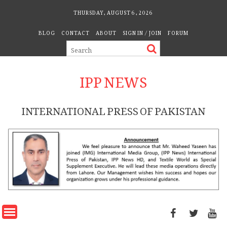
Skip
THURSDAY, AUGUST 6, 2026
to
BLOG
CONTACT
ABOUT
SIGN IN / JOIN
FORUM
content
IPP NEWS
INTERNATIONAL PRESS OF PAKISTAN