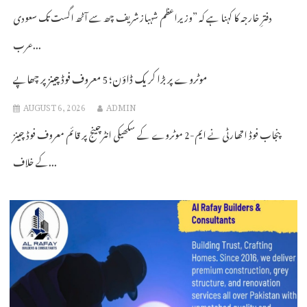
دفترِ خارجہ کا کہنا ہے کہ ”وزیراعظم شہباز شریف چھ سے آٹھ اگست تک سعودی
عرب...
موٹروے پر بڑا کریک ڈاؤن؛ 5 معروف فوڈ چینز پر چھاپے
AUGUST 6, 2026
ADMIN
پنجاب فوڈ اتھارٹی نے ایم-2 موٹروے کے سکھیکی انٹرچینج پر قائم معروف فوڈ چینز
کے خلاف...