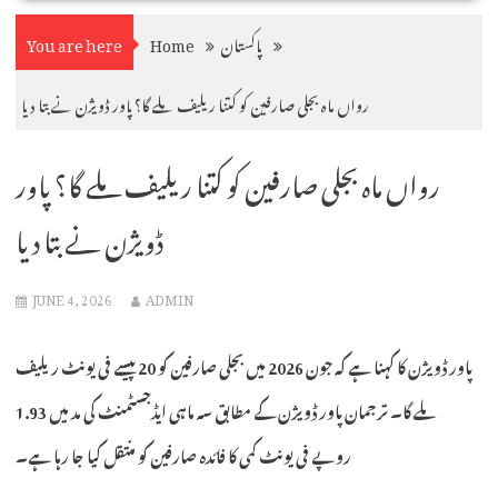
پاکستان
Home
You are here
رواں ماہ بجلی صارفین کو کتنا ریلیف ملے گا؟ پاور ڈویژن نے بتا دیا
رواں ماہ بجلی صارفین کو کتنا ریلیف ملے گا؟ پاور
ڈویژن نے بتا دیا
JUNE 4, 2026
ADMIN
پاور ڈویژن کا کہنا ہے کہ جون 2026 میں بجلی صارفین کو 20 پیسے فی یونٹ ریلیف
ملے گا۔ ترجمان پاور ڈویژن کے مطابق سہ ماہی ایڈجسٹمنٹ کی مد میں 1.93
روپے فی یونٹ کمی کا فائدہ صارفین کو منتقل کیا جا رہا ہے۔