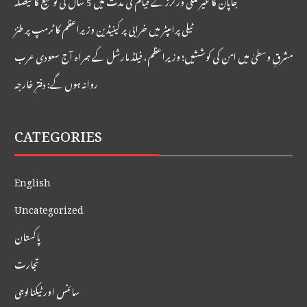
ٹیلی پرامپٹر میں خرابی پر کینیڈین وزیراعظم کا ٹرمپ پر طنز
مشرقِ وسطیٰ میں امن کی کوششیں؛ وزیراعظم، فیلڈ مارشل کے ہمراہ آج سعودی عرب
روانہ ہوں گے: دفترِ خارجہ
CATEGORIES
English
Uncategorized
پاکستان
تجارت
سائنس اور ٹیکنالوجی