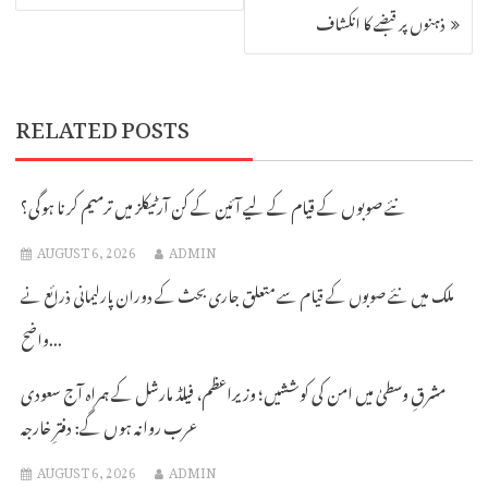
ذہنوں پر قبضے کا انکشاف
RELATED POSTS
نئے صوبوں کے قیام کے لیے آئین کے کن آرٹیکلز میں ترمیم کرنا ہوگی؟
AUGUST 6, 2026
ADMIN
ملک میں نئے صوبوں کے قیام سے متعلق جاری بحث کے دوران پارلیمانی ذرائع نے
واضح...
مشرقِ وسطیٰ میں امن کی کوششیں؛ وزیراعظم، فیلڈ مارشل کے ہمراہ آج سعودی
عرب روانہ ہوں گے: دفترِ خارجہ
AUGUST 6, 2026
ADMIN