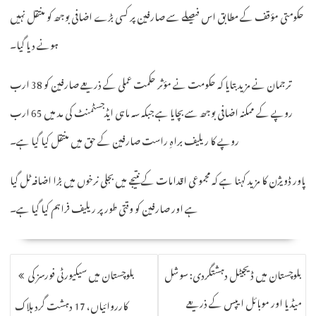
حکومتی مؤقف کے مطابق اس فیصلے سے صارفین پر کسی بڑے اضافی بوجھ کو منتقل نہیں
ہونے دیا گیا۔
ترجمان نے مزید بتایا کہ حکومت نے مؤثر حکمت عملی کے ذریعے صارفین کو 38 ارب
روپے کے ممکنہ اضافی بوجھ سے بچایا ہے جبکہ سہ ماہی ایڈجسٹمنٹ کی مد میں 65 ارب
روپے کا ریلیف براہِ راست صارفین کے حق میں منتقل کیا گیا ہے۔
پاور ڈویژن کا مزید کہنا ہے کہ مجموعی اقدامات کے نتیجے میں بجلی نرخوں میں بڑا اضافہ ٹل گیا
ہے اور صارفین کو وقتی طور پر ریلیف فراہم کیا گیا ہے۔
POST
بلوچستان میں ڈیجیٹل دہشتگردی: سوشل
بلوچستان میں سیکیورٹی فورسز کی
NAVIGATION
میڈیا اور موبائل ایپس کے ذریعے
کارروائیاں، 17 دہشت گرد ہلاک