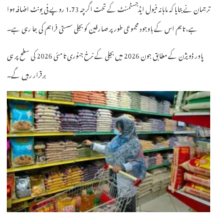
ترجمان نے بتایا کہ ماہانہ فیول ایڈجسٹمنٹ کے تحت اگرچہ 1.73 روپے فی یونٹ اضافہ ہوا
ہے، تاہم اس کے باوجود مجموعی طور پر صارفین کو بجلی سستی فراہم کی جا رہی ہے۔
پاور ڈویژن کے مطابق جون 2026 میں بجلی کے نرخ جنوری تا مئی 2026 کی سطح پر ہی
برقرار رہیں گے۔