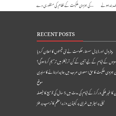
کی جزوی ملکیت کے نظام کی منظوری دے...
RECENT POSTS
پیٹرول اور ڈیزل سستا، حکومت نے نئی قیمتوں کا اعلان کردیا
بوں کے قیام کے لیے آئین کے کن آرٹیکلز میں ترمیم کرنا ہوگی؟
ی جزوی ملکیت کا حق؛ سعودی عرب میں جائیداد بنانے کا سنہری
موقع
ا غیر ملکی ورکرز کے قیام کی مدت میں 5 سال کی توسیع کا فیصلہ
ٹیلی پرامپٹر میں خرابی پر کینیڈین وزیراعظم کا ٹرمپ پر طنز