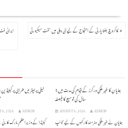
کاکروچ جنتا پارٹی کے احتجاج کے لیے نئی دہلی میں سخت سیکیورٹی
ایرانی فٹ
جاپان کا غیر ملکی ورکرز کے قیام کی مدت میں 5
ٹیلی پرامپٹر میں خرابی پر کینیڈین
سال کی توسیع کا فیصلہ
ٹ
 6, 2026
ADMIN
AUGUST 6, 2026
ADMIN
جاپان نے غیر ملکی ہنر مند کارکنوں کے لیے ’ٹائپ
کینیڈا کے وزیراعظم مارک کارنی ن