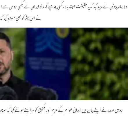
ولادیمیر پیوٹن نے مزید کہا کہ یہ حقیقت ہمیشہ یاد رکھنی چاہیے کہ نہ تو ایران نے کبھی روس سے 
نے اس تاثر کو بھی مسترد کیا
روسی صدر نے اپنے بیان میں ایرانی عوام کے عزم اور یکجہتی کو سراہتے ہوئے کہا کہ موج