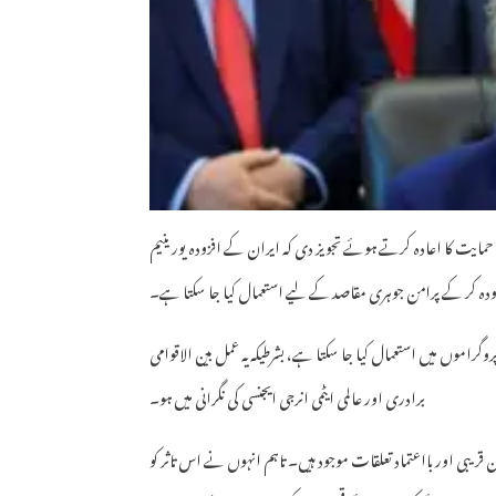
یت کا اعادہ کرتے ہوئے تجویز دی کہ ایران کے افزودہ یورینیم
 افزودہ کر کے پرامن جوہری مقاصد کے لیے استعمال کیا جا سکتا ہے۔
وگراموں میں استعمال کیا جا سکتا ہے، بشرطیکہ یہ عمل بین الاقوامی
برادری اور عالمی ایٹمی انرجی ایجنسی کی نگرانی میں ہو۔
بی اور بااعتماد تعلقات موجود ہیں۔ تاہم انہوں نے اس تاثر کو