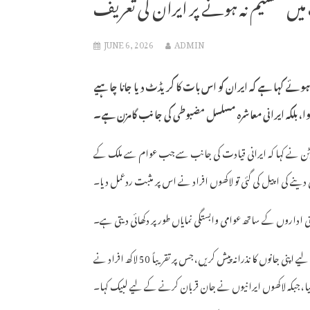
ں تقسیم نہ ہونے پر ایران کی تعریف
JUNE 6, 2026
ADMIN
وئے کہا ہے کہ ایران کو اس بات کا کریڈٹ دیا جانا چاہیے
 ہوا، بلکہ ایرانی معاشرہ مسلسل مضبوطی کی جانب گامزن ہے۔
یوٹن نے کہا کہ ایرانی قیادت کی جانب سے جب عوام سے ملک کے
ی دینے کی اپیل کی گئی تو لاکھوں افراد نے اس پر مثبت ردعمل دیا۔
استی اداروں کے ساتھ عوامی وابستگی نمایاں طور پر دکھائی دیتی ہے۔
روسی صدر کا کہنا تھا کہ ایرانی قیادت نے عوام سے کہا تھا کہ اگر ضرورت پڑے تو ملک کے لیے اپنی جانوں کا نذرانہ پیش کریں، جس پر تقریباً 50 لاکھ افراد نے
کیا، جبکہ لاکھوں ایرانیوں نے جان قربان کرنے کے لیے لبیک کہا۔