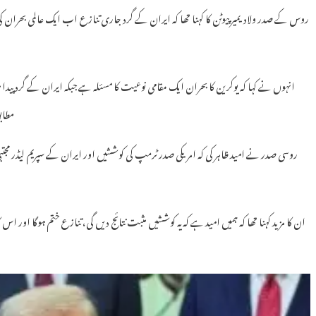
روس کے صدر ولادیمیر پیوٹن کا کہنا تھا کہ ایران کے گرد جاری تنازع اب ایک عالمی بحران 
انہوں نے کہا کہ یوکرین کا بحران ایک مقامی نوعیت کا مسئلہ ہے جبکہ ایران کے گرد پ
مطاب
روسی صدر نے امید ظاہر کی کہ امریکی صدر ٹرمپ کی کوششیں اور ایران کے سپریم لیڈر مجتبیٰ
ان کا مزید کہنا تھا کہ ہمیں امید ہے کہ یہ کوششیں مثبت نتائج دیں گی، تنازع ختم ہوگا اور ا