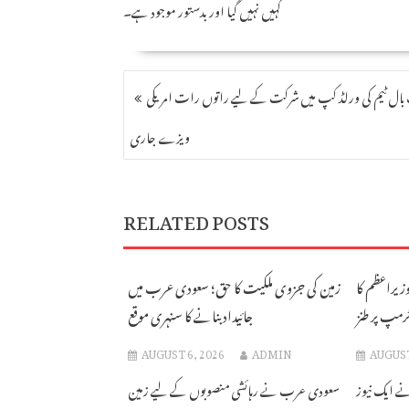
کہیں نہیں گیا اور بدستور موجود ہے۔
POST
 بال ٹیم کی ورلڈ کپ میں شرکت کے لیے راتوں رات امریکی
NAVIGATION
ویزے جاری
RELATED POSTS
 وزیراعظم کا
زمین کی جزوی ملکیت کا حق؛ سعودی عرب میں
رمپ پر طنز
جائیداد بنانے کا سنہری موقع
AUGUST 6, 2026
ADMIN
AUGUST
ے ایک نیوز
سعودی عرب نے رہائشی منصوبوں کے لیے زمین