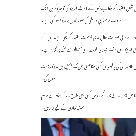
کی شکل اختیار کر چکا ہے جس کے باعث امریکا کی توجہ یوکرین جنگ
سے ہٹ کر مشرقِ وسطیٰ کی صورتحال پر مرکوز ہو گئی ہے۔
یدا ہونے والی صورت حال عالمی نوعیت اختیار کر چکی ہے۔ ان کے
ق امریکا اس وقت بنیادی طور پر اسی مسئلے سے نمٹنے پر مجبور ہے۔
 خامنہ ای کی پالیسیاں کسی مفاہمتی حل تک پہنچنے میں مددگار ثابت
ہوں گی۔
س کا حل نکالا جائے گا۔ اگر روس کسی بھی طرح مدد کر سکتا ہے تو ہم
ہمیشہ تعاون کے لیے تیار ہیں۔