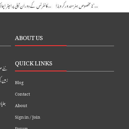
2 مخصوص ہنر مند ورکر ویزا‘...
کانفرنس کے دوران ٹیلی پرامپٹر اچانک بند ہونے...
ABOUT US
QUICK LINKS
نئے صو
زمین ک
Blog
Contact
جاپان ک
About
Sign in / Join
Forum