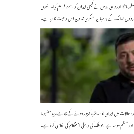
اسلحہ مانگا اور نہ ہی روس نے کبھی ایران کو اسلحہ فراہم کیا۔ انہوں
 کہ دونوں ممالک کے درمیان عسکری تعاون اس نوعیت کا رہا ہے۔
ودہ حالات میں ایران کا معاشرہ کمزور ہونے کے بجائے مزید مضبوط
اور منظم ہو رہا ہے، جو ملک کی داخلی استحکام کی عکاسی کرتا ہے۔