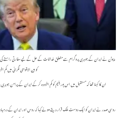
پیوٹن نے ایران کے جوہری پروگرام سے متعلق خدشات کے حل کے لیے سفارتی راستے کی حما
کو بین الاقوامی نگرانی میں کم
ان کا کہنا تھا کہ مستقبل میں اس یورینیم کو کم افزودہ کر کے ایران کے پرامن جوہری پر
روسی صدر نے ایران کو ایک دوست ملک قرار دیتے ہوئے کہا کہ روس اور ایران کے درمیان قری