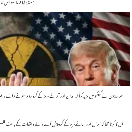
مسترد کیا کہ ماسکو اس تن
صدر پیوٹن نے گفتگو میں مزید کہا کہ ایران اور آبنائے ہرمز کے گرد رونما ہونے والے و
ان کا کہنا تھا کہ ایران اور آبنائے ہرمز کے گرد پیش آنے والے واقعات کے باعث فلسطی