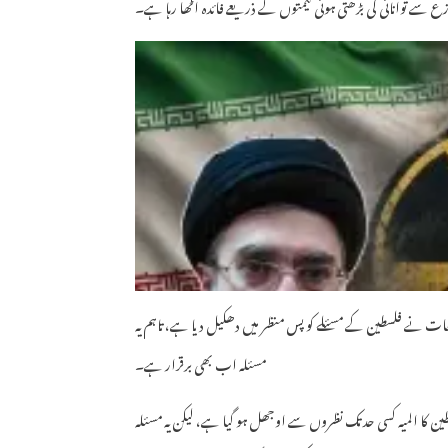
ازع سے توانائی کی بڑھتی ہوئی قیمتوں کے ذریعے فائدہ اٹھا رہا ہے۔
اقعات نے فلسطین کے مسئلے کو پس منظر میں دھکیل دیا ہے، تاہم یہ
مسئلہ اب بھی برقرار ہے۔
ن کا المیہ کسی حد تک نظروں سے اوجھل ہو گیا ہے، لیکن یہ مسئلہ