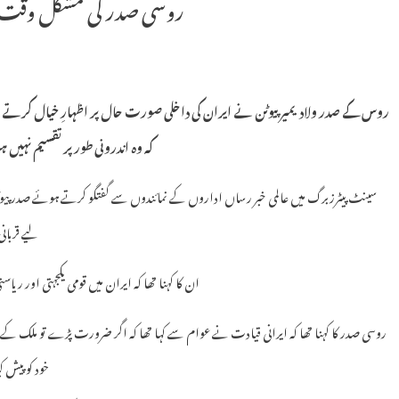
روسی صدر کی مشکل وقت می
روس کے صدر ولادیمیر پیوٹن نے ایران کی داخلی صورت حال پر اظہارِ خیال کرتے ہ
کہ وہ اندرونی طور پر تقسیم نہیں
سینٹ پیٹرزبرگ میں عالمی خبر رساں اداروں کے نمائندوں سے گفتگو کرتے ہوئے صدر پ
لیے قربان
ان کا کہنا تھا کہ ایران میں قومی یکجہتی اور ری
خود کو پیش 