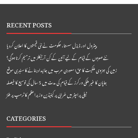
RECENT POSTS
پیٹرول اور ڈیزل سستا، حکومت نے نئی قیمتوں کا اعلان کردیا
نئے صوبوں کے قیام کے لیے آئین کے کن آرٹیکلز میں ترمیم کرنا ہوگی؟
زمین کی جزوی ملکیت کا حق؛ سعودی عرب میں جائیداد بنانے کا سنہری موقع
جاپان کا غیر ملکی ورکرز کے قیام کی مدت میں 5 سال کی توسیع کا فیصلہ
ٹیلی پرامپٹر میں خرابی پر کینیڈین وزیراعظم کا ٹرمپ پر طنز
CATEGORIES
English