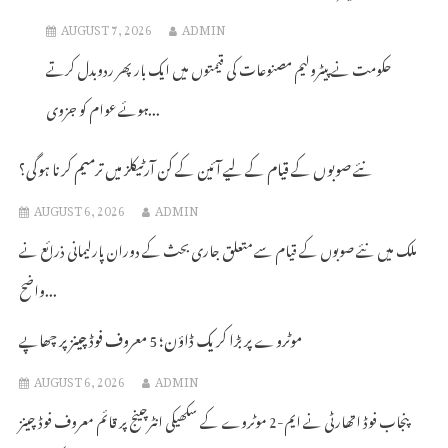
AUGUST 7, 2026
ADMIN
حکومت نے پیٹرولیم مصنوعات کی قیمتوں میں ایک بار پھر ردوبدل کرتے
ہوئے عوام کو جزوی...
نئے صوبوں کے قیام کے لیے آئین کے کن آرٹیکلز میں ترمیم کرنا ہوگی؟
AUGUST 6, 2026
ADMIN
ملک میں نئے صوبوں کے قیام سے متعلق جاری بحث کے دوران پارلیمانی ذرائع نے
واضح...
موٹروے پر بڑا کریک ڈاؤن؛ 5 معروف فوڈ چینز پر چھاپے
AUGUST 6, 2026
ADMIN
پنجاب فوڈ اتھارٹی نے ایم-2 موٹروے کے سکھیکی انٹرچینج پر قائم معروف فوڈ چینز