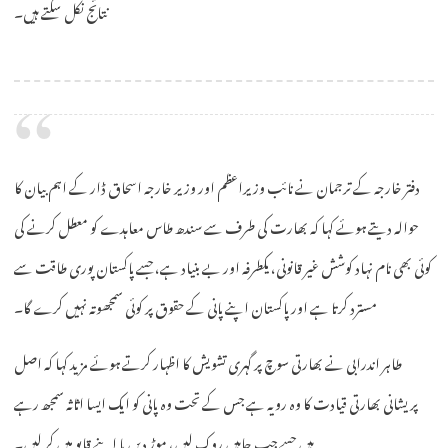
نتائج نکل سکتے ہیں۔
دفتر خارجہ کے ترجمان نے نائب وزیراعظم اور وزیر خارجہ اسحاق ڈار کے اہم بیان کا
حوالہ دیتے ہوئے کہا کہ بھارت کی طرف سے سندھ طاس معاہدے کو معطل کرنے کی
کوئی بھی نام نہاد کوشش غیر قانونی، یکطرفہ اور بے بنیاد ہے، جسے پاکستان پوری طاقت سے
مسترد کرتا ہے اور پاکستان اپنے پانی کے حقوق پر کوئی سمجھوتہ نہیں کرے گا۔
طاہر اندرابی نے بھارتی سوچ پر گہری تشویش کا اظہار کرتے ہوئے مزید کہا کہ اصل
پریشانی بھارتی قیادت کا وہ رویہ ہے جس کے تحت وہ پانی کو ایک ایسا اثاثہ سمجھ رہے
ہیں جسے جب چاہیں روک لیں، موڑ دیں یا اپنے قابو میں کر لیں۔