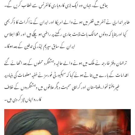
جائیں گے، جہاں وہ ایک بڑی کاروباری کانفرنس سے خطاب کریں گے۔
طاہر انداربی نے آخر میں قطر میں ہونے والے امریکا اور ایران کے مذاکرات کا ذکر بھی
کیا اور بتایا کہ دونوں ممالک بات چیت جاری رکھنے پر راضی ہو چکے ہیں اور اگلا اجلاس
ایران کے سابق سپریم لیڈر کی تدفین کے بعد ہوگا۔
ترجمان دفتر خارجہ نے ملک میں ہونے والے حالیہ دہشتگرد حملوں کے بعد اٹھائے گئے
اقدامات کے بارے میں بتاتے ہوئے کہا کہ سیکیورٹی فورسز نے خفیہ معلومات کی بنیاد پر
خیبرپختونخوا، بلوچستان اور کراچی سمیت دیگر علاقوں میں دہشتگردوں کے خلاف
کارروائیاں تیز کر دی ہیں۔