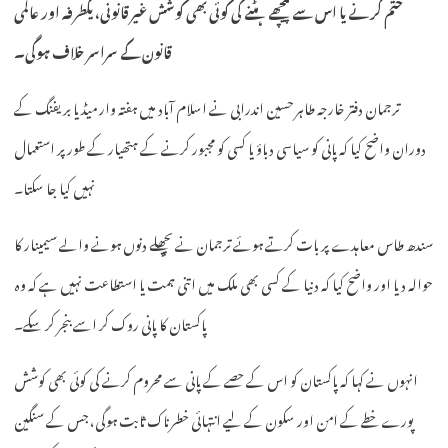
ختم کرنے یا اس سے پیچھے ہٹنے کی کوئی بھی کوشش غیر قانونی، یکطرفہ اور عالمی
قانون کے سراسر خلاف ہوگی۔
ترجمان دفتر خارجہ طاہر حسین اندرابی نے اسلام آباد میں ہفتہ وار میڈیا بریفنگ کے
دوران واضح کیا کہ پانی کو سیاسی دباؤ یا کسی کو مجبور کرنے کے ہتھیار کے طور پر استعمال
نہیں کیا جا سکتا۔
سندھ طاس معاہدے پر بات کرتے ہوئے ترجمان نے پچھلے دنوں ہونے والے سیمینار کا
حوالہ دیا اور واضح کیا کہ دنیا کے کسی بھی ملک میں اتنی ہمت یا استطاعت نہیں ہے کہ وہ
پاکستان کا پانی روک کر اسے بنجر کر سکے۔
انہوں نے کہا کہ پاکستان کو اس کے حصے کے پانی سے محروم کرنے کی کوئی بھی کوشش
پورے خطے کے امن اور سکون کے لیے انتہائی خطرناک ثابت ہوگی، جس کے سنگین