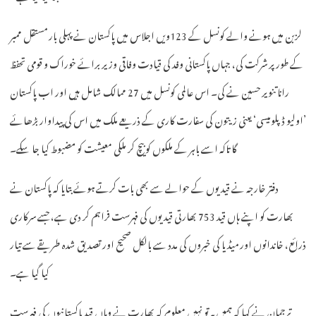
لزبن میں ہونے والے کونسل کے 123ویں اجلاس میں پاکستان نے پہلی بار مستقل ممبر
کے طور پر شرکت کی، جہاں پاکستانی وفد کی قیادت وفاقی وزیر برائے خوراک و قومی تحفظ
رانا تنویر حسین نے کی۔ اس عالمی کونسل میں 27 ممالک شامل ہیں اور اب پاکستان
’اولیو ڈپلومیسی‘ یعنی زیتون کی سفارت کاری کے ذریعے ملک میں اس کی پیداوار بڑھائے
گا تاکہ اسے باہر کے ملکوں کو بیچ کر ملکی معیشت کو مضبوط کیا جا سکے۔
دفتر خارجہ نے قیدیوں کے حوالے سے بھی بات کرتے ہوئے بتایا کہ پاکستان نے
بھارت کو اپنے ہاں قید 753 بھارتی قیدیوں کی فہرست فراہم کر دی ہے، جسے سرکاری
ذرائع، خاندانوں اور میڈیا کی خبروں کی مدد سے بالکل صحیح اور تصدیق شدہ طریقے سے تیار
کیا گیا ہے۔
ترجمان نے کہا کہ ہمیں یہ تو نہیں معلوم کہ بھارت نے وہاں قید پاکستانیوں کی فہرست