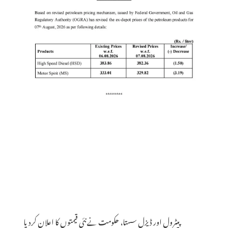
پیٹرول اور ڈیزل سستا، حکومت نے نئی قیمتوں کا اعلان کردیا