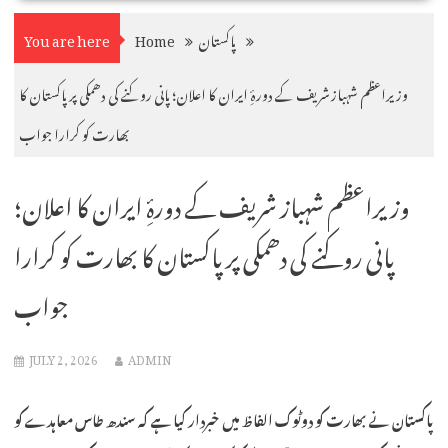
پاکستان
Home
You are here
وزیراعظم شہباز شریف کے دورۂِ ایران کا اعلان؛ پانی روکنے کی دھمکی پر پاکستان کا
بھارت کو کرارا جواب
وزیراعظم شہباز شریف کے دورۂِ ایران کا اعلان؛
پانی روکنے کی دھمکی پر پاکستان کا بھارت کو کرارا
جواب
JULY 2, 2026
ADMIN
پاکستان نے بھارت کو دوٹوک الفاظ میں خبردار کیا ہے کہ سندھ طاس معاہدے کو