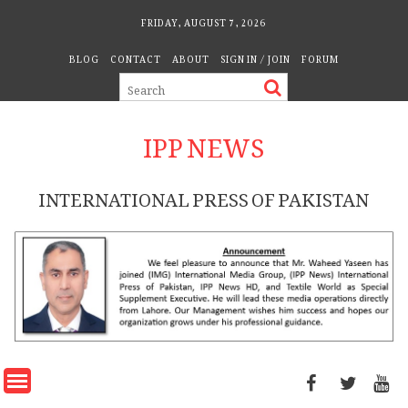
Skip
FRIDAY, AUGUST 7, 2026
to
BLOG
CONTACT
ABOUT
SIGN IN / JOIN
FORUM
content
IPP NEWS
INTERNATIONAL PRESS OF PAKISTAN