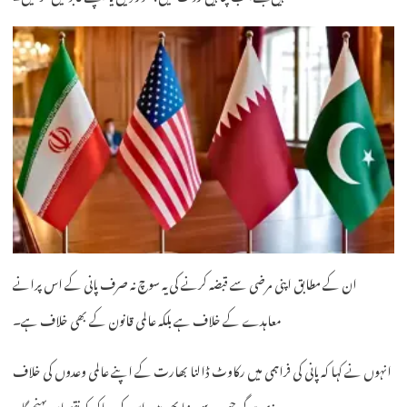
ان کے مطابق اپنی مرضی سے قبضہ کرنے کی یہ سوچ نہ صرف پانی کے اس پرانے
معاہدے کے خلاف ہے بلکہ عالمی قانون کے بھی خلاف ہے۔
انہوں نے کہا کہ پانی کی فراہمی میں رکاوٹ ڈالنا بھارت کے اپنے عالمی وعدوں کی خلاف
ورزی ہوگی جس سے دنیا بھر میں اس کی ساکھ کو نقصان پہنچے گا۔