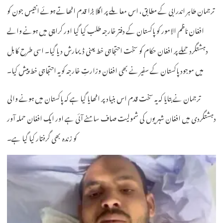
ترجمان طاہر اندرابی کے مطابق، اس معاملے پر اگلا بڑا قدم اٹھاتے ہوئے انتیس جون کو
افغان ناظم الامور کو پاکستان کے دفتر خارجہ طلب کیا گیا اور کراچی میں ہونے والے
دہشتگرد حملے پر افغان حکام کو سخت احتجاجی خط یعنی ڈیمارش دیا گیا۔ اسی طرح کابل
میں موجود پاکستان کے سفیر نے بھی افغان وزارتِ خارجہ کو یہ احتجاجی خط پیش کیا۔
ترجمان نے بتایا کہ یہ سخت قدم اس بنیاد پر اٹھایا گیا ہے کہ پاکستان میں ہونے والی
دہشتگردی میں افغان شہریوں کی شمولیت صاف سامنے آئی ہے اور ایک افغان حملہ آور
کو زندہ بھی گرفتار کیا گیا ہے۔