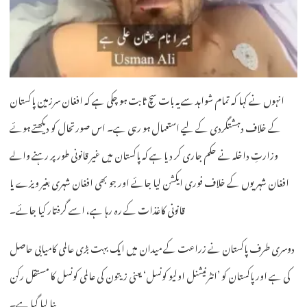
انہوں نے کہا کہ تمام شواہد سے یہ بات سچ ثابت ہو چکی ہے کہ افغان سرزمین پاکستان
کے خلاف دہشتگردی کے لیے استعمال ہو رہی ہے۔ اس صورتحال کو دیکھتے ہوئے
وزارتِ داخلہ نے حکم جاری کر دیا ہے کہ پاکستان میں غیر قانونی طور پر رہنے والے
افغان شہریوں کے خلاف فوری ایکشن لیا جائے اور جو بھی افغان شہری بغیر ویزے یا
قانونی کاغذات کے رہ رہا ہے، اسے گرفتار کیا جائے۔
دوسری طرف پاکستان نے زراعت کے میدان میں ایک بہت بڑی عالمی کامیابی حاصل
کی ہے اور پاکستان کو ’انٹرنیشنل اولیو کونسل‘ یعنی زیتون کی عالمی کونسل کا مستقل رکن
بنا لیا گیا ہے۔