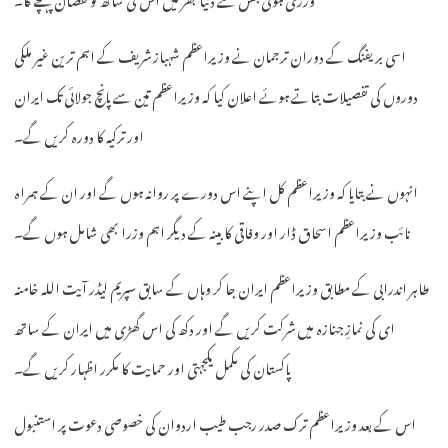
اسی بریفنگ کے دوران ترجمان نے وزیراعظم شہباز شریف کے اہم ترین غیر ملکی
دوروں کی تفصیلات بتاتے ہوئے اعلان کیا کہ وزیراعظم تین سے پانچ جولائی تک ایران
اور ترکیہ کا دورہ کریں گے۔
انہوں نے بتایا کہ وزیراعظم کل اپنے اس دورے پر روانہ ہوں گے اور ان کے ہمراہ
نائب وزیراعظم اسحاق ڈار اور وفاقی کابینہ کے دیگر اہم وزرا بھی شامل ہوں گے۔
طاہر اندرابی کے مطابق وزیراعظم ایران جا کر وہاں کے سابق سپریم لیڈر آیت اللہ خامنہ
ای کی نمازِ جنازہ میں شرکت کریں گے اور دکھ کی اس گھڑی میں ایران کے ساتھ
پاکستان کی مکمل یکجہتی اور حمایت کا مکرر اظہار کریں گے۔
اس کے بعد وزیراعظم ترک صدر رجب طیب اردوان کی خصوصی دعوت پر استنبول