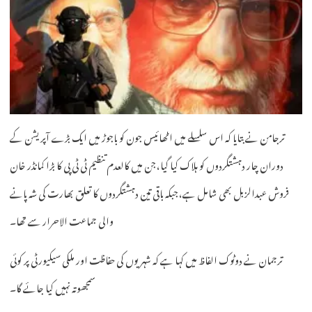
ترجامن نے بتایا کہ اس سلسلے میں اٹھائیس جون کو باجوڑ میں ایک بڑے آپریشن کے
دوران چار دہشتگردوں کو ہلاک کیا گیا، جن میں کالعدم تنظیم ٹی ٹی پی کا بڑا کمانڈر خان
فروش عبدالزبل بھی شامل ہے، جبکہ باقی تین دہشتگردوں کا تعلق بھارت کی شہ پانے
والی جماعت الاحرار سے تھا۔
ترجمان نے دوٹوک الفاظ میں کہا ہے کہ شہریوں کی حفاظت اور ملکی سیکیورٹی پر کوئی
سمجھوتہ نہیں کیا جائے گا۔