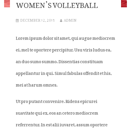
WOMEN’S VOLLEYBALL
DECEMBER 12, 2015
ADMIN
Lorem ipsum dolor sit amet, qui augue mediocrem
ei, mel te oportere percipitur. Usu viris ludus ea,
an duo sumo summo. Dissentias constituam
appellantur in qui. Simul fabulas offendit et his,
mei at harum omnes.
Ut pro putant convenire. Ridens epicurei
suavitate qui ex, eos an cetero mediocrem
referrentur. In est alii iuvaret, assum oportere