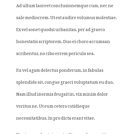
Ad ullum laoreet conclusionemque cum, nec ne
sale mediocrem. Ut est audire volumus molestiae.
Ex vel sonet quodsi urbanitas, per ad graeco
honestatis scriptorem. Duo ei choro accumsan
scribentur, no cibo errem pericula sea.
Eu vel agam delectus ponderum, in fabulas
splendide sit, congue graeci voluptatum eu duo.
Nam illud inermis feugait in, vix minim dolor
veritus ne. Ut eum cetero cotidieque
necessitatibus. In pro dicta erant vitae.
No vis error luptatum similique, ad eos omittam