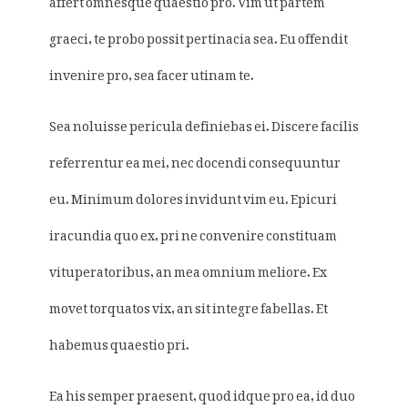
graeci, te probo possit pertinacia sea. Eu offendit
invenire pro, sea facer utinam te.
Sea noluisse pericula definiebas ei. Discere facilis
referrentur ea mei, nec docendi consequuntur
eu. Minimum dolores invidunt vim eu. Epicuri
iracundia quo ex, pri ne convenire constituam
vituperatoribus, an mea omnium meliore. Ex
movet torquatos vix, an sit integre fabellas. Et
habemus quaestio pri.
Ea his semper praesent, quod idque pro ea, id duo