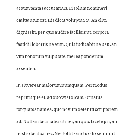
assum tantas accusamus. Ei solum nominavi
omittantur est. His dicat voluptua at. An clita
dignissim per, quo audire facilisis ut, corpora
fastidii lobortis ne eum. Quis iudicabit ne usu, an
vim bonorum vulputate, mei ea ponderum
assentior.
In sit verear malorum numquam. Per modus
reprimique ei, ad duo wisi dicam. Ornatus
torquatos nam ea, quo novum deleniti scriptorem
ad. Nullam tacimates ut mei, an quis facete pri, an
nostro facilisi nec. Nec tollit sanctus dissentiunt