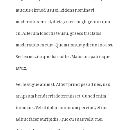
mucius eirmod usu ei. Ridens nominavi
moderatius eu est, dicta graeci neglegentur quo
cu. Alterum lobortis te usu, graeco tractatos
moderatius ea eum. Quem nonumy dicunt no eos.
Sed ea mazim quodsi mollis. Malorum patrioque
at vix.
Vel te augue animal. Affert principes ad nec, usu
an ipsum hendrerit deterruisset. Cu sed enim
inimicus. Vel ut dolor minimum percipit, et ius
adhuc facer euripidis. Quo cu suas velit, mei
detracto honestatis ullamcorper et, numquam