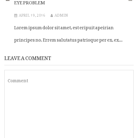
EYE PROBLEM
APRIL 19, 2016
ADMIN
Lorem ipsum dolor sit amet, est eripuit apeirian
principes no. Errem salutatus patrioque per ex, ex...
LEAVE A COMMENT