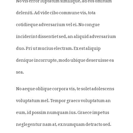
deleniti. Ad vide cibo commune vis, tota
cotidieque adversarium vel ei. No congue
inciderint dissentiet sed, an aliquid adversarium
duo. Pri ut mucius electram. Ex est aliquip
denique incorrupte, modo ubique deseruisse ea
sea.
No aeque oblique corpora vis, te solet adolescens
voluptatum mel. Tempor graeco voluptatum an
eum, id possim numquam ius. Graece impetus
neglegentur nam at, ex numquam detracto sed.