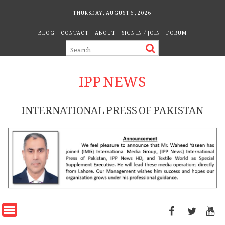
Skip
THURSDAY, AUGUST 6, 2026
to
BLOG
CONTACT
ABOUT
SIGN IN / JOIN
FORUM
content
IPP NEWS
INTERNATIONAL PRESS OF PAKISTAN