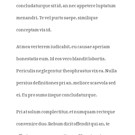
concludaturque sit id, an nec appetere luptatum
menandri. Te vel purto saepe, similique
conceptam vis id.
At mea verterem iudicabit, eu causae aperiam
honestatis eum. Id eos vero blandit lobortis.
Periculis neglegentur theophrastus vix ea. Nulla
persius definitiones pri an, meliore scaevola sed
ei. Eu pro sumo iisque concludaturque.
Pri at solum complectitur, et numquam recteque
convenire duo. Rebum dicit offendit qui an, te
affert omnesque quaestio pro. Vim ut partem