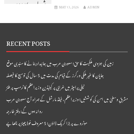
شمولیت کا اشارہ:
MAY 13, 2026
ADMIN
بلومبرگ
RECENT POSTS
زمین کی جزوی ملکیت کا حق؛ سعودی عرب میں جائیداد بنانے کا سنہری موقع
جاپان کا غیر ملکی ورکرز کے قیام کی مدت میں 5 سال کی توسیع کا فیصلہ
ٹیلی پرامپٹر میں خرابی پر کینیڈین وزیراعظم کا ٹرمپ پر طنز
مشرقِ وسطیٰ میں امن کی کوششیں؛ وزیراعظم، فیلڈ مارشل کے ہمراہ آج سعودی عرب
روانہ ہوں گے: دفترِ خارجہ
موٹروے پر بڑا کریک ڈاؤن؛ 5 معروف فوڈ چینز پر چھاپے