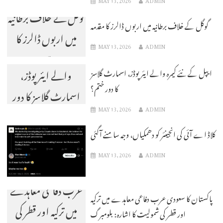
گوگل کے خلاف برطانیہ
گوگل کے خلاف برطانیہ میں اربوں ڈالرز کا مقدمہ
میں اربوں ڈالرز کا
MAY 13, 2026
ADMIN
ایپل کے نئے کیمرہ
مقدمہ
والے ایئر پوڈز،
ایپل کے نئے کیمرہ والے ایئر پوڈز، اسمارٹ گلاسز
کا دور ختم؟
اسمارٹ گلاسز کا دور
MAY 13, 2026
ADMIN
ختم؟
کلاڈ اے آئی کی انجینئر کو دھمکیاں، وجہ سامنے آگئی
MAY 13, 2026
ADMIN
پاکستان کا سعودی
عرب دفاعی معاہدے
پاکستان کا سعودی عرب دفاعی معاہدے میں ترکیہ
میں ترکیہ اور قطر کی
اور قطر کی شمولیت کا اشارہ: بلومبرگ