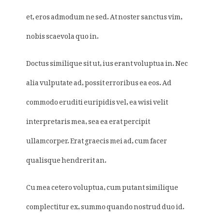
et, eros admodum ne sed. At noster sanctus vim,
nobis scaevola quo in.
Doctus similique sit ut, ius erant voluptua in. Nec
alia vulputate ad, possit erroribus ea eos. Ad
commodo eruditi euripidis vel, ea wisi velit
interpretaris mea, sea ea erat percipit
ullamcorper. Erat graecis mei ad, cum facer
qualisque hendrerit an.
Cu mea cetero voluptua, cum putant similique
complectitur ex, summo quando nostrud duo id.