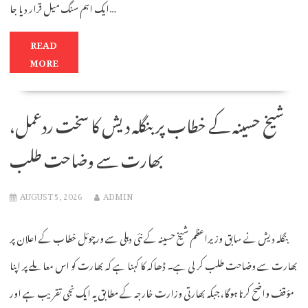
ایک اہم سنگ میل قرار دیا جا…
READ
MORE
شیخ حسینہ کے خطاب پر بنگلہ دیش کا سخت ردعمل،
بھارت سے وضاحت طلب
AUGUST 5, 2026
ADMIN
بنگلہ دیش نے سابق وزیراعظم شیخ حسینہ کے نئی دہلی سے ورچوئل خطاب کے اعلان پر
بھارت سے وضاحت طلب کر لی ہے۔ ڈھاکہ کا کہنا ہے کہ بھارت کو اس معاملے پر اپنا
مؤقف واضح کرنا ہوگا، جبکہ بھارتی وزارت خارجہ کے مطابق یہ ایک نجی تقریب ہے اور