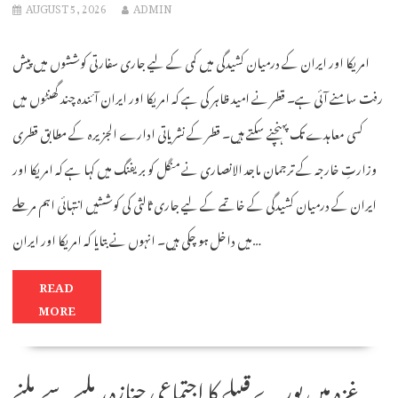
AUGUST 5, 2026
ADMIN
امریکا اور ایران کے درمیان کشیدگی میں کمی کے لیے جاری سفارتی کوششوں میں پیش
رفت سامنے آئی ہے۔ قطر نے امید ظاہر کی ہے کہ امریکا اور ایران آئندہ چند گھنٹوں میں
کسی معاہدے تک پہنچنے سکتے ہیں۔ قطر کے نشریاتی ادارے الجزیرہ کے مطابق قطری
وزارتِ خارجہ کے ترجمان ماجد الانصاری نے منگل کو بریفنگ میں کہا ہے کہ امریکا اور
ایران کے درمیان کشیدگی کے خاتمے کے لیے جاری ثالثی کی کوششیں انتہائی اہم مرحلے
میں داخل ہو چکی ہیں۔ انہوں نے بتایا کہ امریکا اور ایران…
READ
MORE
غزہ میں پورے قبیلے کا اجتماعي جنازہ، ملبے سے ملنے