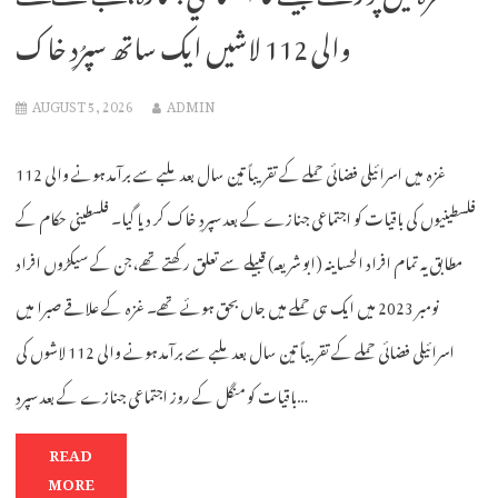
والی 112 لاشیں ایک ساتھ سپرُدِ خاک
AUGUST 5, 2026
ADMIN
غزہ میں اسرائیلی فضائی حملے کے تقریباً تین سال بعد ملبے سے برآمد ہونے والی 112
فلسطینیوں کی باقیات کو اجتماعی جنازے کے بعد سپردِ خاک کر دیا گیا۔ فلسطینی حکام کے
مطابق یہ تمام افراد الحساینہ (ابو شریعہ) قبیلے سے تعلق رکھتے تھے، جن کے سیکڑوں افراد
نومبر 2023 میں ایک ہی حملے میں جاں بحق ہوئے تھے۔ غزہ کے علاقے صبرا میں
اسرائیلی فضائی حملے کے تقریباً تین سال بعد ملبے سے برآمد ہونے والی 112 لاشوں کی
باقیات کو منگل کے روز اجتماعی جنازے کے بعد سپردِ…
READ
MORE