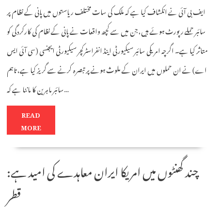
ایف بی آئی نے انکشاف کیا ہے کہ ملک کی سات مختلف ریاستوں میں پانی کے نظام پر
سائبر حملے رپورٹ ہوئے ہیں، جن میں سے کچھ واقعات نے پانی کے نظام کی کارکردگی کو
متاثر کیا ہے۔ اگرچہ امریکی سائبر سیکیورٹی اینڈ انفراسٹرکچر سیکیورٹی ایجنسی (سی آئی ایس
اے) نے ان حملوں میں ایران کے ملوث ہونے پر تبصرہ کرنے سے گریز کیا ہے، تاہم
سائبر ماہرین کا ماننا ہے کہ…
READ
MORE
چند گھنٹوں میں امریکا ایران معاہدے کی امید ہے:
قطر