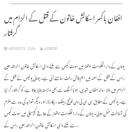
افغان باکسر اسکاٹش خاتون کے قتل کے الزام میں
گرفتار
AUGUST 5, 2026
ADMIN
یونان کے دارالحکومت ایتھنز میں سوٹ کیس سے ملنے والی اسکاٹش خاتون الزبتھ جین
راس کے قتل کے معمہ میں اہم پیش رفت سامنے آئی ہے۔ یونانی پولیس نے قتل کے
الزام میں 26 سالہ افغان شہری، جو باکسنگ سے بھی وابستہ بتایا جاتا ہے، کو گرفتار کر لیا
ہے۔ پولیس کے مطابق سی سی ٹی وی فوٹیج، بینک ریکارڈز اور دیگر شواہد کی مدد سے ملزم
کی شناخت ممکن ہوئی۔ یونان کے دارالحکومت ایتھنز کے علاقے کیپسیلی میں سوٹ کیس
سے ملنے والی اسکاٹش خاتون الزبتھ جین راس کے…