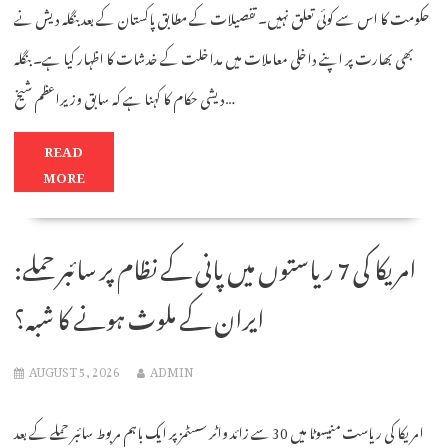
حکومت کا اس سے کوئی تعلق نہیں۔ تفصیلات کے مطابق پاکستان کے بعد بنگلہ دیش نے
بھی بھارت پر اپنے داخلی معاملات میں مداخلت کے خدشات کا اظہار کیا ہے۔ بنگلہ
دیشی حکام کا کہنا ہے کہ سابق وزیراعظم شیخ…
READ
MORE
امریکا کی 7 ریاستوں میں پانی کے نظام پر سائبر حملے:
ایران کے ملوث ہونے کا شبہ؟
AUGUST 5, 2026
ADMIN
امریکا کی ریاست منیسوٹا میں 30 سے زائد واٹر سسٹمز پر ایک باہم مربوط سائبر حملے کے بعد