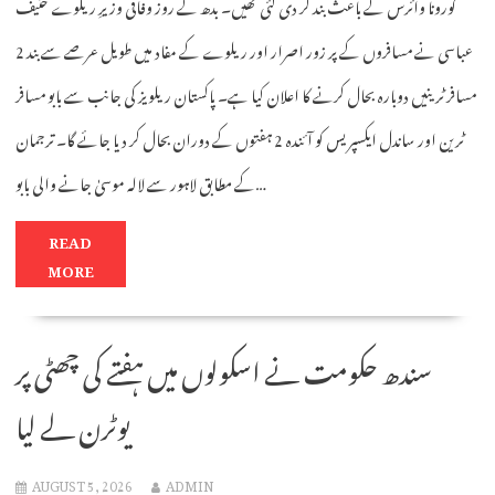
کورونا وائرس کے باعث بند کر دی گئی تھیں۔ بدھ کے روز وفاقی وزیرِ ریلوے حنیف
عباسی نے مسافروں کے پر زور اصرار اور ریلوے کے مفاد میں طویل عرصے سے بند 2
مسافر ٹرینیں دوبارہ بحال کرنے کا اعلان کیا ہے۔ پاکستان ریلویز کی جانب سے بابو مسافر
ٹرین اور ساندل ایکسپریس کو آئندہ 2 ہفتوں کے دوران بحال کر دیا جائے گا۔ ترجمان
کے مطابق لاہور سے لالہ موسیٰ جانے والی بابو…
READ
MORE
سندھ حکومت نے اسکولوں میں ہفتے کی چھٹی پر
یوٹرن لے لیا
AUGUST 5, 2026
ADMIN