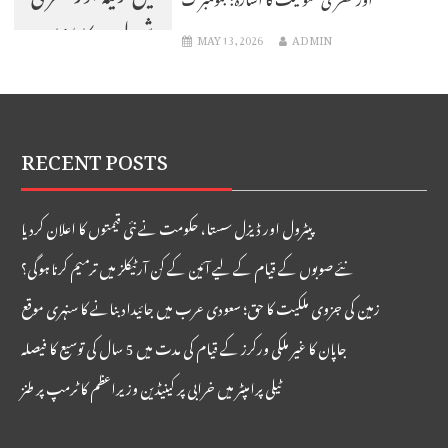
شمولیت کا اشارہ:
MAY 13, 2026
ADMIN
بلومبرگ
RECENT POSTS
پیٹرول اور ڈیزل سستا، حکومت نے نئی قیمتوں کا اعلان کردیا
نئے صوبوں کے قیام کے لیے آئین کے کن آرٹیکلز میں ترمیم کرنا ہوگی؟
زمین کی جزوی ملکیت کا حق؛ سعودی عرب میں جائیداد بنانے کا سنہری موقع
جاپان کا غیر ملکی ورکرز کے قیام کی مدت میں 5 سال کی توسیع کا فیصلہ
ٹیلی پرامپٹر میں خرابی پر کینیڈین وزیراعظم کا ٹرمپ پر طنز