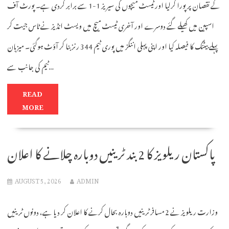
کے نقصان پر پورا کرلیا اور ٹیسٹ میچوں کی سیریز 1-1 سے برابر کردی ہے۔ پورٹ آف
اسپین میں کھیلے گئے دوسرے اور آخری ٹیسٹ میچ میں ویسٹ انڈیز نے ٹاس جیت کر
پہلے بیٹنگ کا فیصلہ کیا اور اپنی پہلی اننگز میں پوری ٹیم 344 رنز بنا کر آؤٹ ہوگئی۔ میزبان
ٹیم کی جانب سے…
READ
MORE
پاکستان ریلویز کا 2 بند ٹرینیں دوبارہ چلانے کا اعلان
AUGUST 5, 2026
ADMIN
وزارت ریلویز نے 2 مسافر ٹرینیں دوبارہ بحال کرنے کا اعلان کر دیا ہے، دونوں ٹرینیں