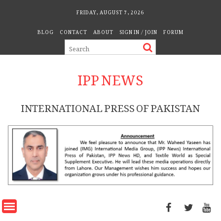
Skip
FRIDAY, AUGUST 7, 2026
to
BLOG
CONTACT
ABOUT
SIGN IN / JOIN
FORUM
content
IPP NEWS
INTERNATIONAL PRESS OF PAKISTAN