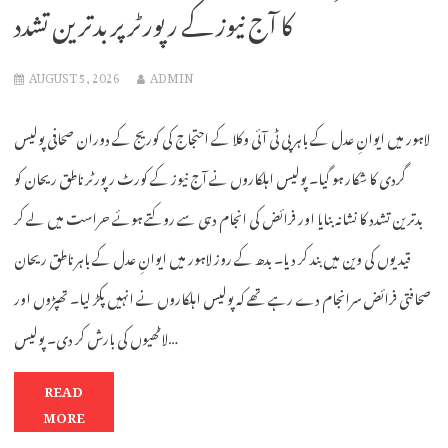
کا آج نیوز کے رپورٹر پر بدترین تشدد
AUGUST 5, 2026
ADMIN
لاہور میں ایوانِ عدل کے باہر پی ٹی آئی وکلا کے احتجاج کی کوریج کے دوران صحافی پولیس
گردی کا شکار ہو گیا۔ پولیس اہلکاروں نے آج نیوز کے کورٹ رپورٹر ناطق ریحان کو
بدترین تشدد کا نشانہ بنایا اور فرائض کی انجام دہی سے روکتے ہوئے حراست میں لے کر
قیدیوں کی وین میں بند کر دیا۔ بدھ کے روز لاہور میں ایوانِ عدل کے باہر ناطق ریحان
صحافتی فرائض سرانجام دے رہے تھے کہ پولیس اہلکاروں نے انہیں پکڑ لیا۔ تھپڑوں اور
لاٹھیوں کی بارش کر دی۔ پولیس…
READ
MORE