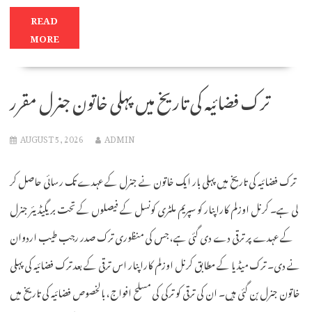
READ
MORE
ترک فضائیہ کی تاریخ میں پہلی خاتون جنرل مقرر
AUGUST 5, 2026
ADMIN
ترک فضائیہ کی تاریخ میں پہلی بار ایک خاتون نے جنرل کے عہدے تک رسائی حاصل کر
لی ہے۔ کرنل اوزلم کاراپنار کو سپریم ملٹری کونسل کے فیصلوں کے تحت بریگیڈیئر جنرل
کے عہدے پر ترقی دے دی گئی ہے، جس کی منظوری ترک صدر رجب طیب اردوان
نے دی۔ ترک میڈیا کے مطابق کرنل اوزلم کاراپنار اس ترقی کے بعد ترک فضائیہ کی پہلی
خاتون جنرل بن گئی ہیں۔ ان کی ترقی کو ترکی کی مسلح افواج، بالخصوص فضائیہ کی تاریخ میں