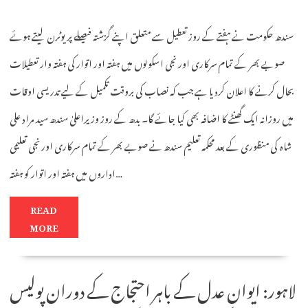
سندھ حکومت نے ہفتے کے روز تعطیل سے متعلق اپنے گزشتہ فیصلے پر یوٹرن لیتے ہوئے
صوبے بھر کے تمام سرکاری اور نجی اسکولوں میں ہفتہ اور اتوار کی ہفتہ وار تعطیلات
بحال کرنے کا اعلان کردیا ہے جب کہ نصاب کی بروقت تکمیل کے لیے تدریسی اوقات
میں روزانہ ایک گھنٹے کا اضافہ بھی کیا جائے گا۔ بدھ کے روز وزیراعلیٰ سندھ سید مراد علی
شاہ کی منظوری کے بعد محکمہ تعلیم سندھ نے صوبے بھر کے تمام سرکاری اور نجی تعلیمی
اداروں میں ہفتہ اور اتوار کو ہفتہ…
READ
MORE
لاہور: ایوانِ عدل کے باہر احتجاج کے دوران پولیس